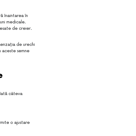
 înaintarea în
iuni medicale.
esate de creier.
 senzația de urechi
ăm aceste semne
e
 Iată câteva
mite o ajustare