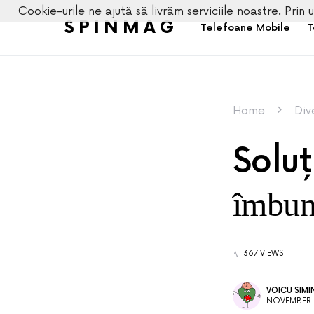
Cookie-urile ne ajută să livrăm serviciile noastre. Prin u
SPINMAG
Telefoane Mobile
T
Home
Div
Solu
îmbună
367 VIEWS
VOICU SIMI
NOVEMBER 8