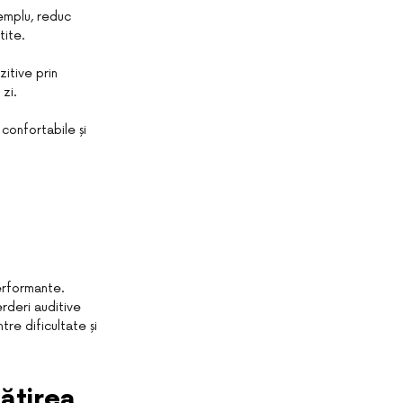
emplu, reduc
tite.
zitive prin
 zi.
confortabile și
rformante.
rderi auditive
re dificultate și
ățirea