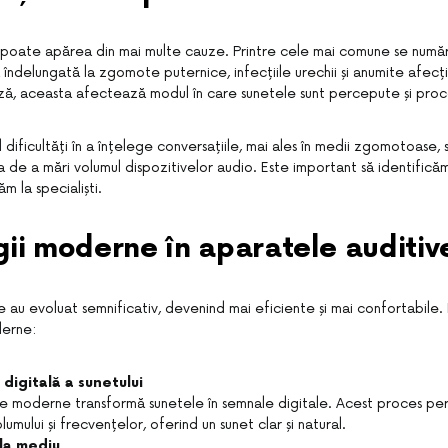
 poate apărea din mai multe cauze. Printre cele mai comune se numără
îndelungată la zgomote puternice, infecțiile urechii și anumite afecț
ză, aceasta afectează modul în care sunetele sunt percepute și proc
dificultăți în a înțelege conversațiile, mai ales în medii zgomotoase,
ia de a mări volumul dispozitivelor audio. Este important să identific
ăm la specialiști.
ii moderne în aparatele auditiv
 au evoluat semnificativ, devenind mai eficiente și mai confortabile.
derne:
digitală a sunetului
le moderne transformă sunetele în semnale digitale. Acest proces per
lumului și frecvențelor, oferind un sunet clar și natural.
la mediu