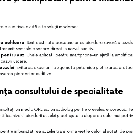
ele auditive, există alte soluții moderne:
le cohleare
: Sunt destinate persoanelor cu pierdere severă a auzulu
transmit semnalele sonore direct la nervul auditiv.
e pentru auz
: Unele aplicații pentru smartphone-uri ajută la amplifica
n cazuri ușoare.
auzului
: Evitarea expunerii la zgomote puternice și utilizarea protecț
avarea pierderilor auditive.
ța consultului de specialitate
consultați un medic ORL sau un audiolog pentru o evaluare corectă. Te
ifica nivelul pierderii auzului și pot ajuta la alegerea celei mai potrivi
pentru îmbunătățirea auzului transformă viețile celor afectați de pier