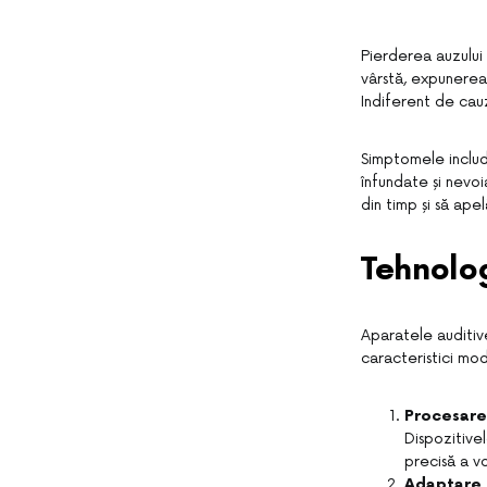
Pierderea auzului
vârstă, expunerea 
Indiferent de cau
Simptomele includ 
înfundate și nevo
din timp și să apel
Tehnolog
Aparatele auditive
caracteristici mo
Procesare 
Dispozitive
precisă a vo
Adaptare 