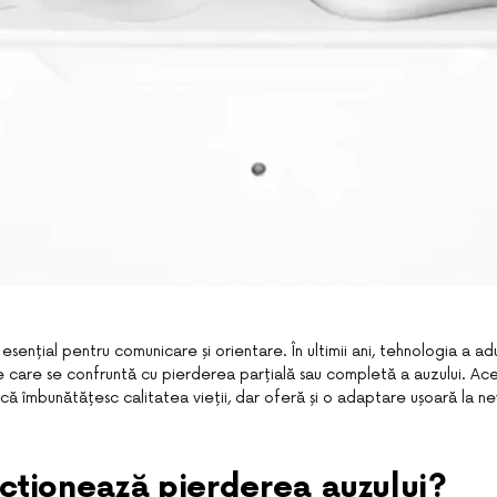
esențial pentru comunicare și orientare. În ultimii ani, tehnologia a adu
 care se confruntă cu pierderea parțială sau completă a auzului. Aces
ă îmbunătățesc calitatea vieții, dar oferă și o adaptare ușoară la ne
cționează pierderea auzului?