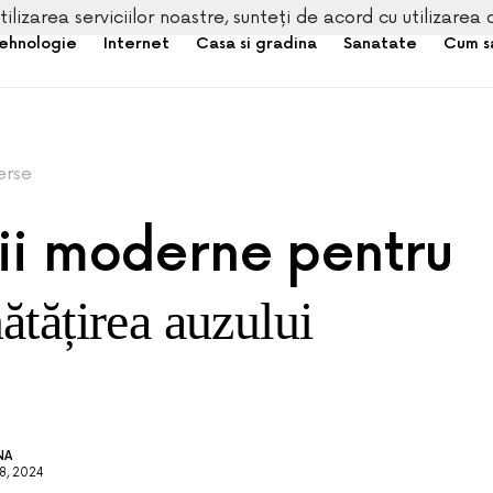
tilizarea serviciilor noastre, sunteți de acord cu utilizarea 
ehnologie
Internet
Casa si gradina
Sanatate
Cum s
erse
ții moderne pentru
tățirea auzului
NA
, 2024