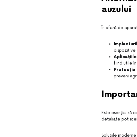
auzului
În afară de aparat
Implanturi
dispozitive 
Aplicațiil
fiind utile î
Protecția 
preveni agr
Importan
Este esențial să 
detaliate pot ident
Soluțiile moderne 