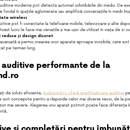
auditive moderne pot detecta automat schimbările din mediu. De ex
fundal în spațiile aglomerate sau amplifică conversațiile în medii liniș
tate wireless
zitive pot fi conectate la telefoane mobile, televizoare și alte dispo
cest lucru le face mai versatile și mai ușor de utilizat în viața de zi cu
 reduse și design discret
avansată a permis crearea unor aparate aproape invizibile, care sunt 
tat pe termen lung.
 auditive performante de la
nd.ro
ați de soluții eficiente,
Audisound.ro oferă amplificatoare auditive
pe
e sunt concepute pentru a răspunde celor mai diverse nevoi, de la pie
uri mai severe. Alegerea unui aparat potrivit poate face diferența înt
ntă.
ive și completări pentru îmbunăt