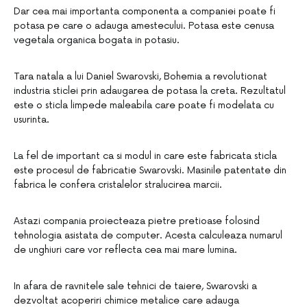
Dar cea mai importanta componenta a companiei poate fi
potasa pe care o adauga amestecului. Potasa este cenusa
vegetala organica bogata in potasiu.
Tara natala a lui Daniel Swarovski, Bohemia a revolutionat
industria sticlei prin adaugarea de potasa la creta. Rezultatul
este o sticla limpede maleabila care poate fi modelata cu
usurinta.
La fel de important ca si modul in care este fabricata sticla
este procesul de fabricatie Swarovski. Masinile patentate din
fabrica le confera cristalelor stralucirea marcii.
Astazi compania proiecteaza pietre pretioase folosind
tehnologia asistata de computer. Acesta calculeaza numarul
de unghiuri care vor reflecta cea mai mare lumina.
In afara de ravnitele sale tehnici de taiere, Swarovski a
dezvoltat acoperiri chimice metalice care adauga