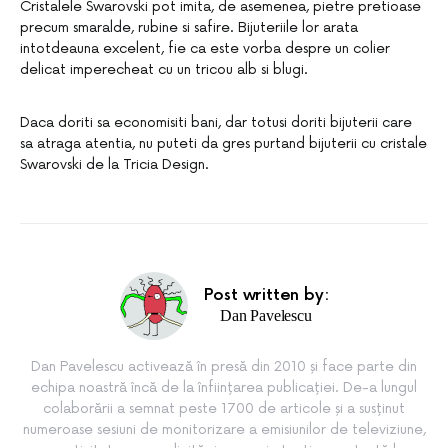
Cristalele Swarovski pot imita, de asemenea, pietre pretioase
precum smaralde, rubine si safire. Bijuteriile lor arata
intotdeauna excelent, fie ca este vorba despre un colier
delicat imperecheat cu un tricou alb si blugi.
Daca doriti sa economisiti bani, dar totusi doriti bijuterii care
sa atraga atentia, nu puteti da gres purtand bijuterii cu cristale
Swarovski de la Tricia Design.
Post written by:
Dan Pavelescu
Dan Pavelescu activează în presă din 2010 și face parte din
echipa noastră încă de la înființarea publicației. De-a lungul
colaborării a semnat peste 1700 de articole și a susținut
numeroase sesiuni de monitorizare a emisiunilor de televiziune,