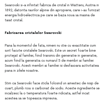
Swarovski si-a infiintat fabrica de cristal in Wattens, Austria in
1892, datorita raurilor alpine din apropiere, care i-au furnizat
energia hidroelectrica pe care se baza noua sa masina de
taiat cristal.
Fabricarea cristalelor Swarovski
Pana la momentul de fata, nimeni nu stie cu exactitate cum
sunt facute cristalele Swarovski. Este un secret foarte bine
protejat al familiei, fiind transmis din generatie in generatie,
acum fiind la generatia cu numarul 5 de membri ai familiei
Swarovski. Acesti membri ai familiei isi desfasoara activitatea
pana in zilele noastre.
Stim ca Swarovski face sticla folosind un amestec de nisip de
cuart, plumb rosu si carbonat de sodiu. Aceste ingrediente se
incalzesc la o temperatura foarte ridicata, astfel incat
acestea sa se topeasca impreuna.