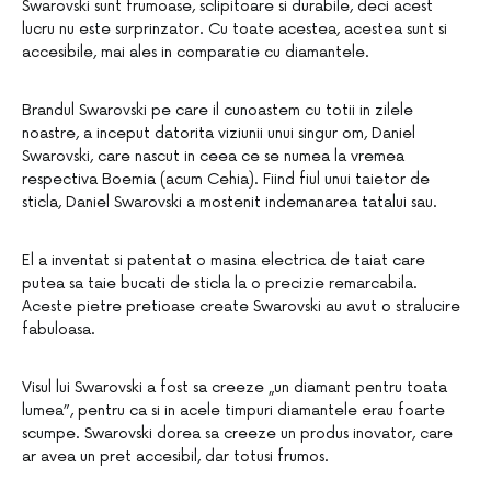
Swarovski sunt frumoase, sclipitoare si durabile, deci acest
lucru nu este surprinzator. Cu toate acestea, acestea sunt si
accesibile, mai ales in comparatie cu diamantele.
Brandul Swarovski pe care il cunoastem cu totii in zilele
noastre, a inceput datorita viziunii unui singur om, Daniel
Swarovski, care nascut in ceea ce se numea la vremea
respectiva Boemia (acum Cehia). Fiind fiul unui taietor de
sticla, Daniel Swarovski a mostenit indemanarea tatalui sau.
El a inventat si patentat o masina electrica de taiat care
putea sa taie bucati de sticla la o precizie remarcabila.
Aceste pietre pretioase create Swarovski au avut o stralucire
fabuloasa.
Visul lui Swarovski a fost sa creeze „un diamant pentru toata
lumea”, pentru ca si in acele timpuri diamantele erau foarte
scumpe. Swarovski dorea sa creeze un produs inovator, care
ar avea un pret accesibil, dar totusi frumos.