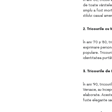
de toate vârstele 
simplu a fost imo
stilului casual ame
2. Tricourile cu
În anii ’70 și ’80
exprimare persona
populare. Tricouri
identitatea purtăt
3. Tricourile de
În anii ’90, trico
Versace, au începu
elaborate. Aceste
fuste elegante sa