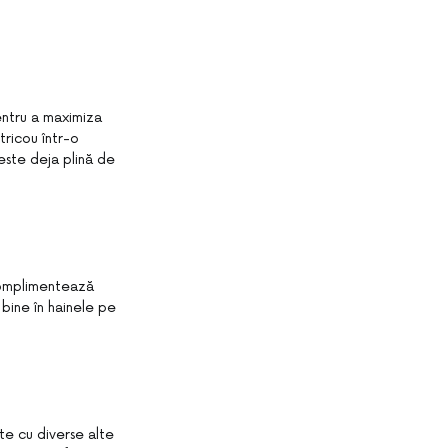
entru a maximiza
tricou într-o
este deja plină de
 complimentează
i bine în hainele pe
ate cu diverse alte