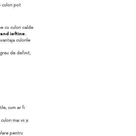
e culori pot
ine cu culori calde
and ieftine
.
avantaja culorile
greu de definit,
ile, cum ar fi
ulori mai vii și
ulare pentru