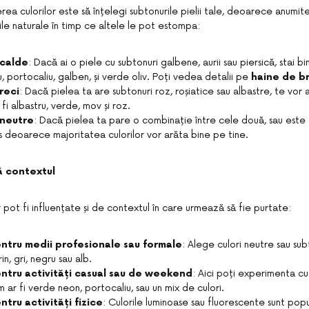
erea culorilor este să înțelegi subtonurile pielii tale, deoarece anumit
le naturale în timp ce altele le pot estompa:
 calde
: Dacă ai o piele cu subtonuri galbene, aurii sau piersică, stai b
, portocaliu, galben, și verde oliv. Poți vedea detalii pe
haine de br
reci
: Dacă pielea ta are subtonuri roz, roșiatice sau albastre, te vor 
 fi albastru, verde, mov și roz.
 neutre
: Dacă pielea ta pare o combinație între cele două, sau este 
s deoarece majoritatea culorilor vor arăta bine pe tine.
ă contextul
or pot fi influențate și de contextul în care urmează să fie purtate:
entru medii profesionale sau formale
: Alege culori neutre sau subt
in, gri, negru sau alb.
entru activități casual sau de weekend
: Aici poți experimenta cu c
 ar fi verde neon, portocaliu, sau un mix de culori.
ntru activități fizice
: Culorile luminoase sau fluorescente sunt pop