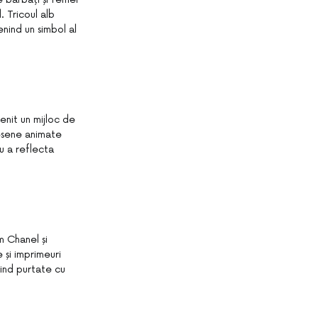
. Tricoul alb
nind un simbol al
venit un mijloc de
desene animate
u a reflecta
m Chanel și
 și imprimeuri
iind purtate cu