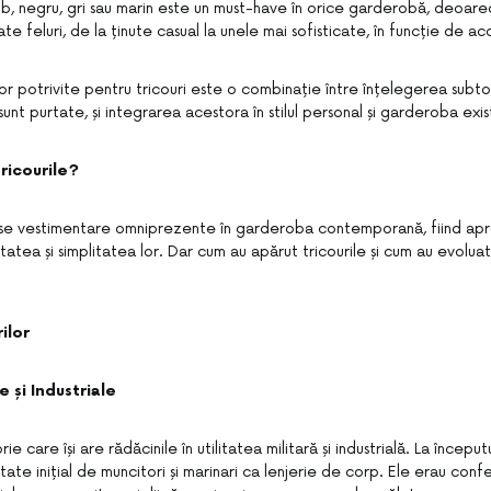
alb, negru, gri sau marin este un must-have în orice garderobă, deoar
te feluri, de la ținute casual la unele mai sofisticate, în funcție de acc
or potrivite pentru tricouri este o combinație între înțelegerea subtonu
sunt purtate, și integrarea acestora în stilul personal și garderoba exi
ricourile?
iese vestimentare omniprezente în garderoba contemporană, fiind ap
litatea și simplitatea lor. Dar cum au apărut tricourile și cum au evolua
ilor
re și Industriale
rie care își are rădăcinile în utilitatea militară și industrială. La început
rtate inițial de muncitori și marinari ca lenjerie de corp. Ele erau con