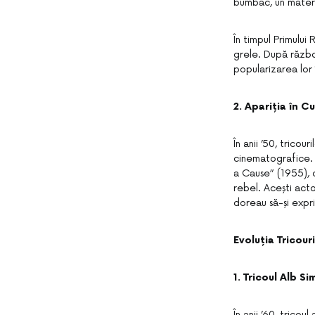
bumbac, un materia
În timpul Primului
grele. După război
popularizarea lor î
2. Apariția în Cu
În anii ’50, tricou
cinematografice. 
a Cause” (1955), c
rebel. Acești acto
doreau să-și expri
Evoluția Tricour
1. Tricoul Alb Si
În anii ’60, trico