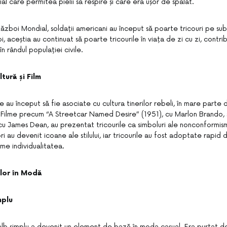
l care permitea pielii să respire și care era ușor de spălat.
 Război Mondial, soldații americani au început să poarte tricouri pe sub
, aceștia au continuat să poarte tricourile în viața de zi cu zi, contrib
n rândul populației civile.
ltură și Film
rile au început să fie asociate cu cultura tinerilor rebeli, în mare parte 
Filme precum “A Streetcar Named Desire” (1951), cu Marlon Brando, 
u James Dean, au prezentat tricourile ca simboluri ale nonconformismulu
ri au devenit icoane ale stilului, iar tricourile au fost adoptate rapid d
me individualitatea.
ilor în Modă
mplu
ul alb simplu a devenit un element de bază în moda casual. Era purtat d