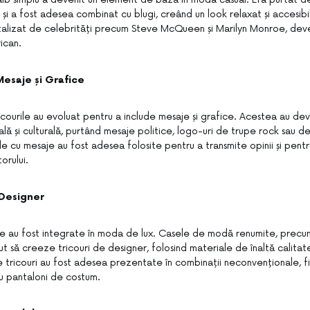
și a fost adesea combinat cu blugi, creând un look relaxat și accesibil
rtalizat de celebrități precum Steve McQueen și Marilyn Monroe, deve
rican.
 Mesaje și Grafice
, tricourile au evoluat pentru a include mesaje și grafice. Acestea au de
lă și culturală, purtând mesaje politice, logo-uri de trupe rock sau 
le cu mesaje au fost adesea folosite pentru a transmite opinii și pentr
orului.
 Designer
urile au fost integrate în moda de lux. Casele de modă renumite, precu
t să creeze tricouri de designer, folosind materiale de înaltă calitate
 tricouri au fost adesea prezentate în combinații neconvenționale, f
u pantaloni de costum.