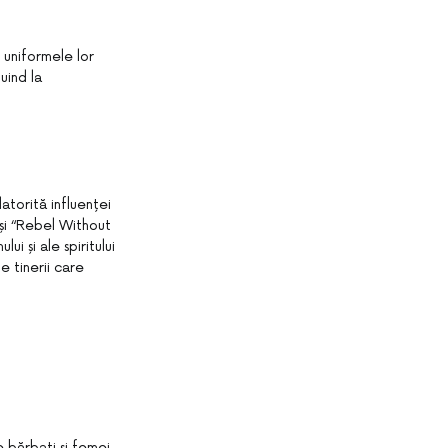
 uniformele lor
uind la
datorită influenței
și “Rebel Without
i și ale spiritului
e tinerii care
e bărbați și femei