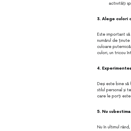
activități s
3. Alege culori
Este important să 
numărul de ținute
culoare puternică
culori, un tricou 
4. Experimenteaz
Deși este bine să 
stilul personal și 
care le porți est
5. Nu subestima
Nu în ultimul rând,