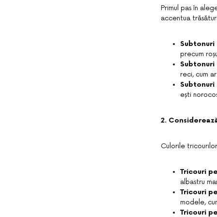
Primul pas în aleg
accentua trăsături
Subtonuri
precum roșu
Subtonuri 
reci, cum ar
Subtonuri
ești noroco
2. Considereaz
Culorile tricouril
Tricouri p
albastru mar
Tricouri p
modele, cum
Tricouri pe