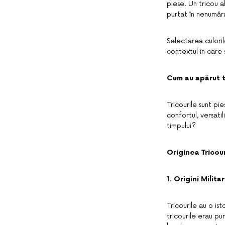
piese. Un tricou 
purtat în nenumăra
Selectarea culoril
contextul în care 
Cum au apărut t
Tricourile sunt p
confortul, versati
timpului?
Originea Tricour
1. Origini Milita
Tricourile au o isto
tricourile erau pu