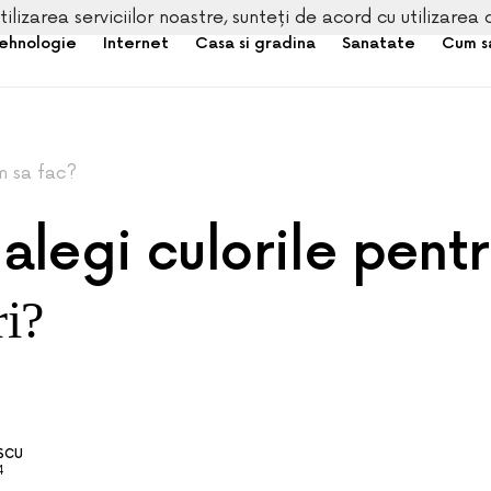
tilizarea serviciilor noastre, sunteți de acord cu utilizarea 
ehnologie
Internet
Casa si gradina
Sanatate
Cum s
 sa fac?
alegi culorile pent
ri?
ESCU
4