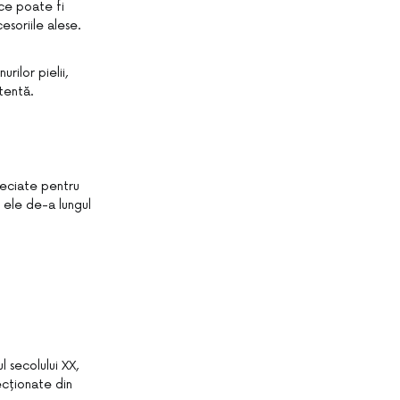
ece poate fi
esoriile alese.
rilor pielii,
stentă.
reciate pentru
t ele de-a lungul
ul secolului XX,
fecționate din