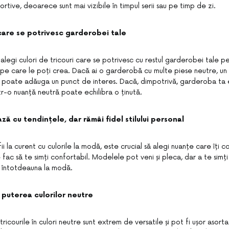
portive, deoarece sunt mai vizibile în timpul serii sau pe timp de zi.
 care se potrivesc garderobei tale
alegi culori de tricouri care se potrivesc cu restul garderobei tale p
 pe care le poți crea. Dacă ai o garderobă cu multe piese neutre, un 
 poate adăuga un punct de interes. Dacă, dimpotrivă, garderoba ta 
într-o nuanță neutră poate echilibra o ținută.
ă cu tendințele, dar rămâi fidel stilului personal
fii la curent cu culorile la modă, este crucial să alegi nuanțe care îți
te fac să te simți confortabil. Modelele pot veni și pleca, dar a te simț
e întotdeauna la modă.
 puterea culorilor neutre
 tricourile în culori neutre sunt extrem de versatile și pot fi ușor asort