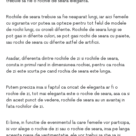
trebuie sa fie o rochie de seara eleganta.
Rochiile de seara trebuie sa fie neaparat lungi, iar aici femeile
cu siguranta vor putea sa opteze pentru tot felul de modele
de rochii lungi, cu croieli diferite. Rochiile de seara lungi se
pot gasi in diferite culori, se pot gasi rochii de seara cu paiete,
sau rochii de seara cu diferite astfel de artificii.
Asadar, diferenta dintre rochiile de zi si rochiile de seara,
consta in primul rand in dimensiunea rochiei, pentru ca rochia
de zi este scurta pe cand rochia de seara este lunga.
Putem preciza insa si faptul ca oricat de eleganta ar fi o
rochie de zi, tot mai eleganta este o rochie de seara, asa ca si
din acest punct de vedere, rochiile de seara au un avantaj in
fata rochiilor de zi.
Ei bine, in functie de evenimentul la care femeile vor participa,
isi vor alege o rochie de zi sau o rochie de seara, insa pe langa
aceasta piesa de vestimentatie, ele vor trebui sa stie sa isi