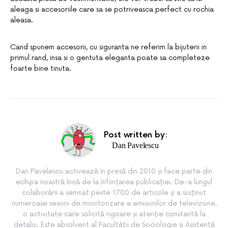
aleaga si accesoriile care sa se potriveasca perfect cu rochia
aleasa.
Cand spunem accesorii, cu siguranta ne referim la bijuterii in
primul rand, insa si o gentuta eleganta poate sa completeze
foarte bine tinuta.
Post written by:
Dan Pavelescu
Dan Pavelescu activează în presă din 2010 și face parte din
echipa noastră încă de la înființarea publicației. De-a lungul
colaborării a semnat peste 1700 de articole și a susținut
numeroase sesiuni de monitorizare a emisiunilor de televiziune,
o activitate care solicită rigoare și atenție constantă la
detaliu. Este absolvent al Facultății de Sociologie și Asistență