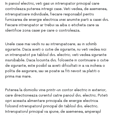
In panoul electric, veti gasi un intrerupator principal care
controleaza puterea intregii case. Veti vedea, de asemenea,
intrerupatoare individuale, fiecare responsabil pentru
furnizarea de energie electrica unei anumite parti a casei dvs.
Fiecare intrerupator ar trebui sa aiba o eticheta care sa
identifice zona casei pe care o controleaza.
Unele case mai vechi nu au intrerupatoare; au in schimb
sigurante. Daca aveti o cutie de sigurante, nu veti vedea nici
un intrerupatot pe tabloul dvs. electric; veti vedea sigurante
insurubabile. Daca locuinta dvs. foloseste in continuare o cutie
de sigurante, este posibil sa aveti dificultati in a va incheia o
polita de asigurare, sau se poate sa fiti nevoit sa platiti o
prima mai mare.
Puterea la domiciliu vine printr-un contor electric in exterior,
care directioneaza curentul catre panoul dvs. electric. Puteti
opri aceasta alimentare principala de energie electrica
folosind intrerupatorul principal din tabloul dvs. electric.
Intrerupatorul principal va spune, de asemenea, amperajul