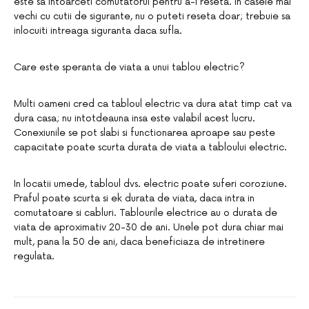
este sa intoarceti comutatorul pentru a-l reseta. In casele mai
vechi cu cutii de sigurante, nu o puteti reseta doar; trebuie sa
inlocuiti intreaga siguranta daca sufla.
Care este speranta de viata a unui tablou electric?
Multi oameni cred ca tabloul electric va dura atat timp cat va
dura casa; nu intotdeauna insa este valabil acest lucru.
Conexiunile se pot slabi si functionarea aproape sau peste
capacitate poate scurta durata de viata a tabloului electric.
In locatii umede, tabloul dvs. electric poate suferi coroziune.
Praful poate scurta si ek durata de viata, daca intra in
comutatoare si cabluri. Tablourile electrice au o durata de
viata de aproximativ 20-30 de ani. Unele pot dura chiar mai
mult, pana la 50 de ani, daca beneficiaza de intretinere
regulata.