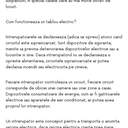
subpanouri, in special casele care au mai multe unitati de
locuit.
Cum functioneaza un tablou electric?
Intrerupatoarele se declanseaza (adica se opresc) atunci cand
circuitul este supraincarcat. Sunt dispozitive de siguranta,
menite sa previna deteriorarea dispozitivelor electrice sau a
locuintei in sine. Daca intrerupatorul nu se declanseaza si
opreste alimentarea, circuitele supraincarcate ar putea
declansa incendii sau electrocuta pe cineva.
Fiecare intrerupator controleaza un circuit; fiecare circuit
corespunde de obicei unei camere sau unei zone a casei.
Dispozitivele consumatoare de energie, cum ar fi gatitoarele
electrice sau aparatele de aer conditionat, ar putea avea
propriul lor intrerupator.
Un intrerupator este conceput pentru a transporta o anumita
sarcina electrica; daca sarcina electrica creste prea mare