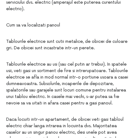
serviciului dvs. electric (amperajul este puterea curentului
electric).
Cum sa va localizati panoul
Tablourile electrice sunt cutii metalice, de obicei de culoare
gri. De obicei sunt incastrate intr-un perete.
Tablourile electrice au usi (sau cel putin ar trebui). In spatele
usii, veti gasi un sortiment de fire si intrerupatoare. Tablourile
electrice se afla in mod normal intr-o portiune usoara a casei
dumneavoastra. Subsolurile, incaperile de depozitare,
spalatoriile sau garajele sunt locuri comune pentru instalarea
unui tablou electric. In casele mai vechi, s-ar putea sa fie
nevoie sa va uitati in afara casei pentru a gasi panoul.
Daca locuiti intr-un apartament, de obicei veti gasi tabloul
electric chiar langa intrarea in locuinta dvs. Majoritatea
caselor au un singur panou electric, desi unele pot avea