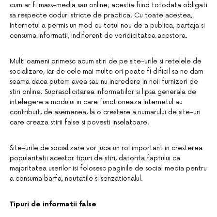
cum ar fi mass-media sau online; acestia fiind totodata obligati
sa respecte coduri stricte de practica. Cu toate acestea,
Internetul a permis un mod cu totul nou de a publica, partaja si
consuma informatii, indiferent de veridicitatea acestora.
Multi oameni primesc acum stiri de pe site-urile si retelele de
socializare, iar de cele mai multe ori poate fi dificil sa ne dam
seama daca putem avea sau nu incredere in noii furnizori de
stiri online. Suprasolicitarea informatiilor si lipsa generala de
intelegere a modului in care functioneaza Internetul au
contribuit, de asemenea, la o crestere a numarului de site-uri
care creaza stirii false si povesti inselatoare.
Site-urile de socializare vor juca un rol important in cresterea
popularitatii acestor tipuri de stiri, datorita faptului ca
majoritatea userilor isi folosesc paginile de social media pentru
a consuma barfa, noutatile si senzationalul.
Tipuri de informatii false