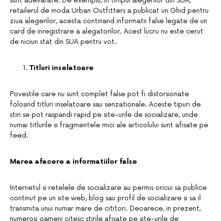
sunt adevarate. De exemplu, in timpul alegerilor din SUA,
retailerul de moda Urban Outfitters a publicat un Ghid pentru
ziua alegerilor, acesta continand informatii false legate de un
card de inregistrare a alegatorilor. Acest lucru nu este cerut
de niciun stat din SUA pentru vot.
Titluri inselatoare
Povestile care nu sunt complet false pot fi distorsionate
folosind titluri inselatoare sau senzationale. Aceste tipuri de
stiri se pot raspandi rapid pe site-urile de socializare, unde
numai titlurile si fragmentele mici ale articolului sunt afisate pe
feed.
Marea afacere a informatiilor false
Internetul si retelele de socializare au permis oricui sa publice
continut pe un site web, blog sau profil de socializare si sa il
transmita unui numar mare de cititori. Deoarece, in prezent,
numerosi oameni citesc stirile afisate pe site-urile de