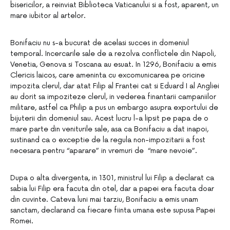
bisericilor, a reinviat Biblioteca Vaticanului si a fost, aparent, un
mare iubitor al artelor.
Bonifaciu nu s-a bucurat de acelasi succes in domeniul
temporal. Incercarile sale de a rezolva conflictele din Napoli,
Venetia, Genova si Toscana au esuat. In 1296, Bonifaciu a emis
Clericis laicos, care ameninta cu excomunicarea pe oricine
impozita clerul, dar atat Filip al Frantei cat si Eduard I al Angliei
au dorit sa impoziteze clerul, in vederea finantarii campaniilor
militare, astfel ca Philip a pus un embargo asupra exportului de
bijuterii din domeniul sau. Acest lucru l-a lipsit pe papa de o
mare parte din veniturile sale, asa ca Bonifaciu a dat inapoi,
sustinand ca o exceptie de la regula non-impozitarii a fost
necesara pentru “aparare” in vremuri de “mare nevoie”.
Dupa o alta divergenta, in 1301, ministrul lui Filip a declarat ca
sabia lui Filip era facuta din otel, dar a papei era facuta doar
din cuvinte. Cateva luni mai tarziu, Bonifaciu a emis unam
sanctam, declarand ca fiecare fiinta umana este supusa Papei
Romei.