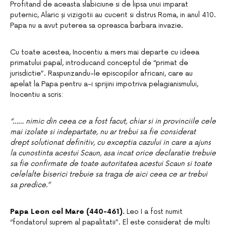
Profitand de aceasta slabiciune si de lipsa unui imparat
puternic, Alaric și vizigotii au cucerit si distrus Roma, in anul 410.
Papa nu a avut puterea sa opreasca barbara invazie.
Cu toate acestea, Inocentiu a mers mai departe cu ideea
primatului papal, introducand conceptul de “primat de
jurisdictie”. Raspunzandu-le episcopilor africani, care au
apelat la Papa pentru a-i sprijini impotriva pelagianismului,
Inocentiu a scris:
“…… nimic din ceea ce a fost facut, chiar si in provinciile cele
mai izolate si indepartate, nu ar trebui sa fie considerat
drept solutionat definitiv, cu exceptia cazului in care a ajuns
la cunostinta acestui Scaun, asa incat orice declaratie trebuie
sa fie confirmate de toate autoritatea acestui Scaun si toate
celelalte biserici trebuie sa traga de aici ceea ce ar trebui
sa predice.”
Papa Leon cel Mare (440-461).
Leo I a fost numit
“fondatorul suprem al papalitatii”. El este considerat de multi