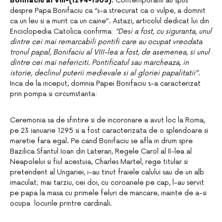
Bonifaciu al VIII-(1294-1303).
Contemporanii au spus
despre Papa Bonifaciu ca “s-a strecurat ca o vulpe, a domnit
ca un leu si a murit ca un caine”. Astazi, articolul dedicat lui din
Enciclopedia Catolica confirma:
“Desi a fost, cu siguranta, unul
dintre cei mai remarcabili pontifi care au ocupat vreodata
tronul papal, Bonifaciu al VIII-lea a fost, de asemenea, si unul
dintre cei mai nefericiti. Pontificatul sau marcheaza, in
istorie, declinul puterii medievale si al gloriei papalitatii”
.
Inca de la inceput, domnia Papei Bonifaciu s-a caracterizat
prin pompa si circumstanta:
Ceremonia sa de sfintire si de incoronare a avut loc la Roma,
pe 23 ianuarie 1295 si a fost caracterizata de o splendoare si
maretie fara egal. Pe cand Bonifaciu se afla in drum spre
Bazilica Sfantul Ioan din Lateran, Regele Carol al II-lea al
Neapolelui si fiul acestuia, Charles Martel, rege titular si
pretendent al Ungariei, i-au tinut fraiele calului sau de un alb
imaculat; mai tarziu, cei doi, cu coroanele pe cap, l-au servit
pe papa la masa cu primele feluri de mancare, inainte de a-si
ocupa locurile printre cardinali.