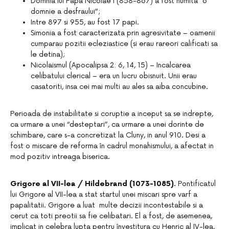
Domnia lui Papa Nicolae I (858-867) a fost numita “o
domnie a desfraului”;
Intre 897 si 955, au fost 17 papi.
Simonia a fost caracterizata prin agresivitate – oamenii
cumparau pozitii ecleziastice (si erau rareori calificati sa
le detina);
Nicolaismul (Apocalipsa 2: 6, 14, 15) – Incalcarea
celibatului clerical – era un lucru obisnuit. Unii erau
casatoriti, insa cei mai multi au ales sa aiba concubine.
Perioada de instabilitate si coruptie a inceput sa se indrepte,
ca urmare a unei “desteptari”, ca urmare a unei dorinte de
schimbare, care s-a concretizat la Cluny, in anul 910. Desi a
fost o miscare de reforma în cadrul monahismului, a afectat in
mod pozitiv intreaga biserica.
Grigore al VII-lea / Hildebrand (1073-1085).
Pontificatul
lui Grigore al VII-lea a stat startul unei miscari spre varf a
papalitatii. Grigore a luat multe decizii incontestabile si a
cerut ca toti preotii sa fie celibatari. El a fost, de asemenea,
implicat in celebra lupta pentru învestitura cu Henric al IV-lea,