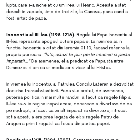
lupta care s-a incheiat cu umilirea lui Henric. Aceasta a stat
descult in zapada, timp de trei zile, la Canossa, pana cand a
fost iertat de papa.
Inocentiu al III-lea (1198-1216).
Regula lui Papa Inocentiu al
III-lea reprezinta apogeul puterii papale. La numirea sa in
functie, Inocentiu a citat din Ieremia 01:10, facand referire la
propria persoana:
“Iata, astazi te pun peste neamuri si peste
imparatii…”
De asemenea, el a predicat ca Papa sta intre
Dumnezeu si om ca un mediator si vicar al lui Hristos.
In vremea lui Inocentiu, al Patrulea Conciliu Lateran a dezvoltat
doctrina transsubstantierii. Papa si-a aratat, de asemenea,
puterea politica in mai multe randuri: a facut ca regele Filip al
II-lea sa-si ia regina inapoi acasa, deoarece a divortase de ea
pe nedrept; a facut ca un alt imparat sa divorteze, intrucat
sotia acestuia era prea legata de el; si regele Petru de
Aragon a primit regatul ca feuda din partea papei.