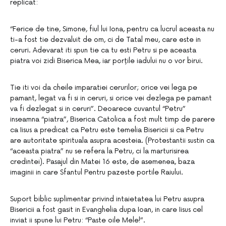
replicat:
“Ferice de tine, Simone, fiul lui Iona, pentru ca lucrul aceasta nu
ti-a fost tie dezvaluit de om, ci de Tatal meu, care este in
ceruri. Adevarat iti spun tie ca tu esti Petru si pe aceasta
piatra voi zidi Biserica Mea, iar porțile iadului nu o vor birui.
Tie iti voi da cheile imparatiei cerurilor; orice vei lega pe
pamant, legat va fi si in ceruri, si orice vei dezlega pe pamant
va fi dezlegat si in ceruri”. Deoarece cuvantul “Petru”
inseamna “piatra”, Biserica Catolica a fost mult timp de parere
ca Iisus a predicat ca Petru este temelia Bisericii si ca Petru
are autoritate spirituala asupra acesteia. (Protestantii sustin ca
“aceasta piatra” nu se refera la Petru, ci la marturisirea
credintei). Pasajul din Matei 16 este, de asemenea, baza
imaginii in care Sfantul Pentru pazeste portile Raiului.
Suport biblic suplimentar privind intaietatea lui Petru asupra
Bisericii a fost gasit in Evanghelia dupa Ioan, in care Iisus cel
inviat ii spune lui Petru: “Paste oile Mele!”.