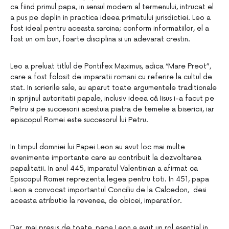
ca fiind primul papa, in sensul modern al termenului, intrucat el
a pus pe deplin in practica ideea primatului jurisdictiei. Leo a
fost ideal pentru aceasta sarcina; conform informatiilor, el a
fost un om bun, foarte disciplina si un adevarat crestin.
Leo a preluat titlul de Pontifex Maximus, adica “Mare Preot”,
care a fost folosit de imparatii romani cu referire la cultul de
stat. In scrierile sale, au aparut toate argumentele traditionale
in sprijinul autoritatii papale, inclusiv ideea că Iisus i-a facut pe
Petru si pe succesorii acestuia piatra de temelie a bisericii, iar
episcopul Romei este succesorul lui Petru.
In timpul domniei lui Papei Leon au avut loc mai multe
evenimente importante care au contribuit la dezvoltarea
papalitatii. In anul 445, imparatul Valentinian a afirmat ca
Episcopul Romei reprezenta legea pentru toti. In 451, papa
Leon a convocat importantul Conciliu de la Calcedon, desi
aceasta atributie la revenea, de obicei, imparatilor.
Dar, mai presus de toate, papa Leon a avut un rol esential in