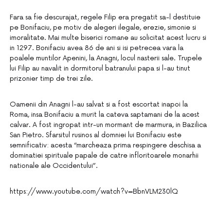
Fara sa fie descurajat, regele Filip era pregatit sa-l destituie
pe Bonifaciu, pe motiv de alegeri ilegale, erezie, simonie si
imoralitate. Mai multe biserici romane au solicitat acest lucru si
in 1297. Bonifaciu avea 86 de ani si isi petrecea vara la
poalele muntilor Apenini, la Anagni, locul nasterii sale. Trupele
lui Filip au navalit in dormitorul batranului papa si l-au tinut
prizonier timp de trei zile.
Oamenii din Anagni l-au salvat si a fost escortat inapoi la
Roma, insa Bonifaciu a murit la cateva saptamani de la acest
calvar. A fost ingropat intr-un mormant de marmura, in Bazilica
San Pietro. Sfarsitul rusinos al domniei lui Bonifaciu este
semnificativ: acesta “marcheaza prima respingere deschisa a
dominatiei spirituale papale de catre infloritoarele monarhii
nationale ale Occidentului”.
https://www.youtube.com/watch?v=BbnVLM230lQ