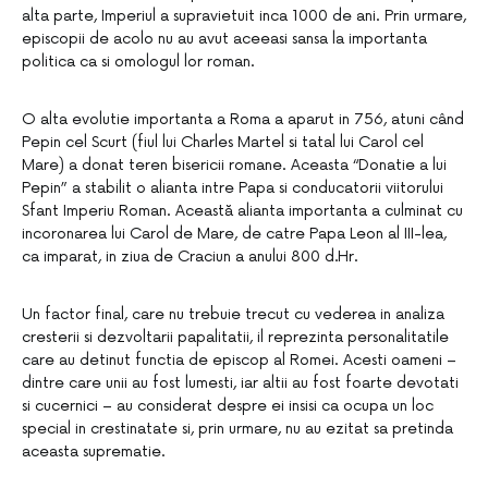
alta parte, Imperiul a supravietuit inca 1000 de ani. Prin urmare,
episcopii de acolo nu au avut aceeasi sansa la importanta
politica ca si omologul lor roman.
O alta evolutie importanta a Roma a aparut in 756, atuni când
Pepin cel Scurt (fiul lui Charles Martel si tatal lui Carol cel
Mare) a donat teren bisericii romane. Aceasta “Donatie a lui
Pepin” a stabilit o alianta intre Papa si conducatorii viitorului
Sfant Imperiu Roman. Această alianta importanta a culminat cu
incoronarea lui Carol de Mare, de catre Papa Leon al III-lea,
ca imparat, in ziua de Craciun a anului 800 d.Hr.
Un factor final, care nu trebuie trecut cu vederea in analiza
cresterii si dezvoltarii papalitatii, il reprezinta personalitatile
care au detinut functia de episcop al Romei. Acesti oameni –
dintre care unii au fost lumesti, iar altii au fost foarte devotati
si cucernici – au considerat despre ei insisi ca ocupa un loc
special in crestinatate si, prin urmare, nu au ezitat sa pretinda
aceasta suprematie.