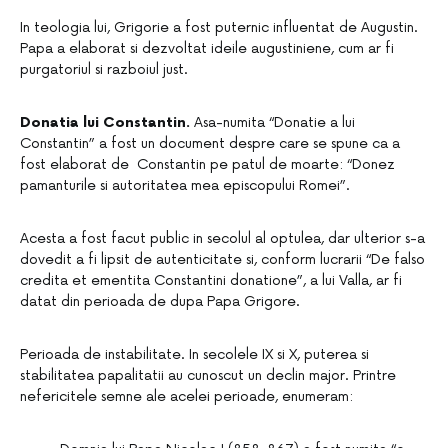
In teologia lui, Grigorie a fost puternic influentat de Augustin.
Papa a elaborat si dezvoltat ideile augustiniene, cum ar fi
purgatoriul si razboiul just.
Donatia lui Constantin.
Asa-numita “Donatie a lui
Constantin” a fost un document despre care se spune ca a
fost elaborat de Constantin pe patul de moarte: “Donez
pamanturile si autoritatea mea episcopului Romei”.
Acesta a fost facut public in secolul al optulea, dar ulterior s-a
dovedit a fi lipsit de autenticitate si, conform lucrarii “De falso
credita et ementita Constantini donatione”, a lui Valla, ar fi
datat din perioada de dupa Papa Grigore.
Perioada de instabilitate. In secolele IX si X, puterea si
stabilitatea papalitatii au cunoscut un declin major. Printre
nefericitele semne ale acelei perioade, enumeram: