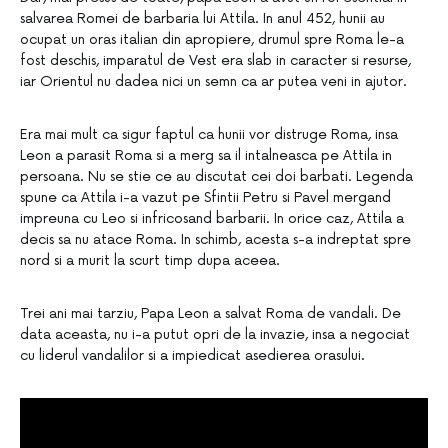
salvarea Romei de barbaria lui Attila. In anul 452, hunii au
ocupat un oras italian din apropiere, drumul spre Roma le-a
fost deschis, imparatul de Vest era slab in caracter si resurse,
iar Orientul nu dadea nici un semn ca ar putea veni in ajutor.
Era mai mult ca sigur faptul ca hunii vor distruge Roma, insa
Leon a parasit Roma si a merg sa il intalneasca pe Attila in
persoana. Nu se stie ce au discutat cei doi barbati. Legenda
spune ca Attila i-a vazut pe Sfintii Petru si Pavel mergand
impreuna cu Leo si infricosand barbarii. In orice caz, Attila a
decis sa nu atace Roma. In schimb, acesta s-a indreptat spre
nord si a murit la scurt timp dupa aceea.
Trei ani mai tarziu, Papa Leon a salvat Roma de vandali. De
data aceasta, nu i-a putut opri de la invazie, insa a negociat
cu liderul vandalilor si a impiedicat asedierea orasului.