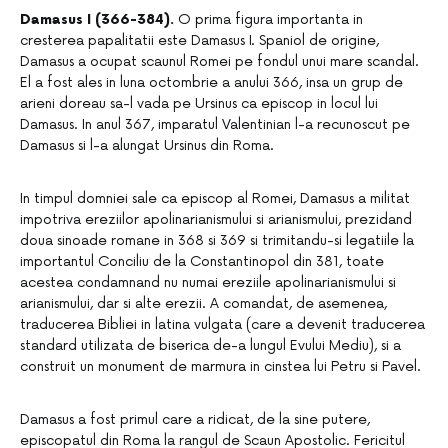
Damasus I (366-384).
O prima figura importanta in
cresterea papalitatii este Damasus I. Spaniol de origine,
Damasus a ocupat scaunul Romei pe fondul unui mare scandal.
El a fost ales in luna octombrie a anului 366, insa un grup de
arieni doreau sa-l vada pe Ursinus ca episcop in locul lui
Damasus. In anul 367, imparatul Valentinian l-a recunoscut pe
Damasus si l-a alungat Ursinus din Roma.
In timpul domniei sale ca episcop al Romei, Damasus a militat
impotriva ereziilor apolinarianismului si arianismului, prezidand
doua sinoade romane in 368 si 369 si trimitandu-si legatiile la
importantul Conciliu de la Constantinopol din 381, toate
acestea condamnand nu numai ereziile apolinarianismului si
arianismului, dar si alte erezii. A comandat, de asemenea,
traducerea Bibliei in latina vulgata (care a devenit traducerea
standard utilizata de biserica de-a lungul Evului Mediu), si a
construit un monument de marmura in cinstea lui Petru si Pavel.
Damasus a fost primul care a ridicat, de la sine putere,
episcopatul din Roma la rangul de Scaun Apostolic. Fericitul