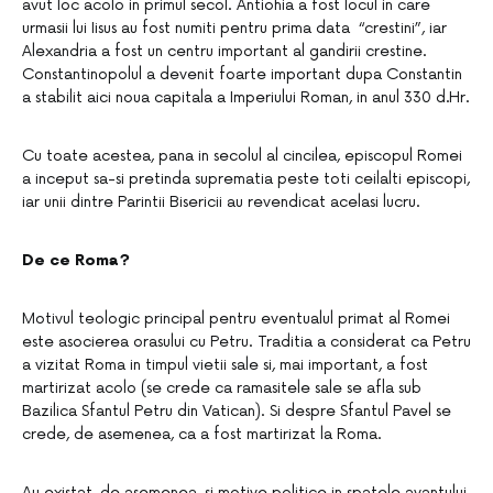
avut loc acolo in primul secol. Antiohia a fost locul in care
urmasii lui Iisus au fost numiti pentru prima data “crestini”, iar
Alexandria a fost un centru important al gandirii crestine.
Constantinopolul a devenit foarte important dupa Constantin
a stabilit aici noua capitala a Imperiului Roman, in anul 330 d.Hr.
Cu toate acestea, pana in secolul al cincilea, episcopul Romei
a inceput sa-si pretinda suprematia peste toti ceilalti episcopi,
iar unii dintre Parintii Bisericii au revendicat acelasi lucru.
De ce Roma?
Motivul teologic principal pentru eventualul primat al Romei
este asocierea orasului cu Petru. Traditia a considerat ca Petru
a vizitat Roma in timpul vietii sale si, mai important, a fost
martirizat acolo (se crede ca ramasitele sale se afla sub
Bazilica Sfantul Petru din Vatican). Si despre Sfantul Pavel se
crede, de asemenea, ca a fost martirizat la Roma.
Au existat, de asemenea, si motive politice in spatele avantului