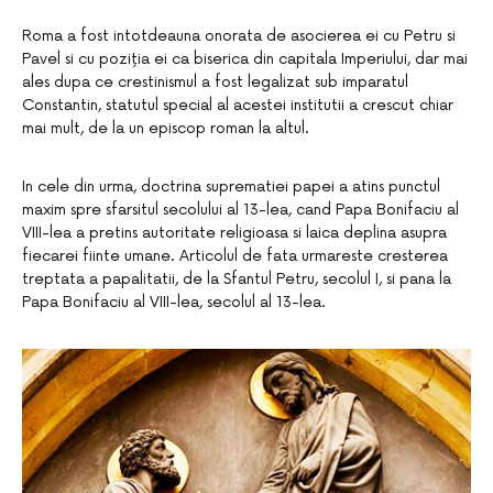
Roma a fost intotdeauna onorata de asocierea ei cu Petru si
Pavel si cu poziția ei ca biserica din capitala Imperiului, dar mai
ales dupa ce crestinismul a fost legalizat sub imparatul
Constantin, statutul special al acestei institutii a crescut chiar
mai mult, de la un episcop roman la altul.
In cele din urma, doctrina suprematiei papei a atins punctul
maxim spre sfarsitul secolului al 13-lea, cand Papa Bonifaciu al
VIII-lea a pretins autoritate religioasa si laica deplina asupra
fiecarei fiinte umane. Articolul de fata urmareste cresterea
treptata a papalitatii, de la Sfantul Petru, secolul I, si pana la
Papa Bonifaciu al VIII-lea, secolul al 13-lea.