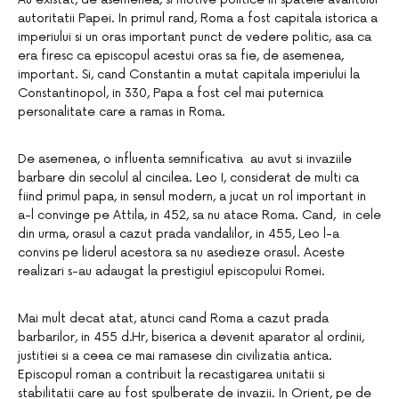
autoritatii Papei. In primul rand, Roma a fost capitala istorica a
imperiului si un oras important punct de vedere politic, asa ca
era firesc ca episcopul acestui oras sa fie, de asemenea,
important. Si, cand Constantin a mutat capitala imperiului la
Constantinopol, in 330, Papa a fost cel mai puternica
personalitate care a ramas in Roma.
De asemenea, o influenta semnificativa au avut si invaziile
barbare din secolul al cincilea. Leo I, considerat de multi ca
fiind primul papa, in sensul modern, a jucat un rol important in
a-l convinge pe Attila, in 452, sa nu atace Roma. Cand, in cele
din urma, orasul a cazut prada vandalilor, in 455, Leo l-a
convins pe liderul acestora sa nu asedieze orasul. Aceste
realizari s-au adaugat la prestigiul episcopului Romei.
Mai mult decat atat, atunci cand Roma a cazut prada
barbarilor, in 455 d.Hr, biserica a devenit aparator al ordinii,
justitiei si a ceea ce mai ramasese din civilizatia antica.
Episcopul roman a contribuit la recastigarea unitatii si
stabilitatii care au fost spulberate de invazii. In Orient, pe de