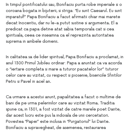
In timpul pontificatului sau, Bonifaciu purta robe imperiale si o
coroana bogata in bijuterii, si striga: “Eu sunt Caesarul. Eu sunt
imparatul!” Papa Bonifaciu a facut afirmatii chiar mai marete
decat Inocentiu, dar nu le-a putut sustine si argumenta. El a
predicat ca papa detine atat sabia temporala cat si cea
spirituala, ceea ce inseamna ca el reprezinta autoritatea
suprema in ambele domenii.
In calitatea sa de lider spiritual, Papa Bonifaciu a proclamat, in
anul 1300 Primul Jubileu ordinar: Papa a anuntat ca va acorda
o “iertare completa si mare a tuturor pacatelor lor” tuturor
celor care au vizitat, cu respect si piosenie, bisericile Sfintilor
Petru si Pavel in acel an.
Ca urmare a acestui anunt, papalitatea a facut o multime de
bani de pe urma pelerinilor care au vizitat Roma. Traditia
spune ca, in 1301, a fost vizitat de catre marele poet Dante,
dar acest lucru este pus la indoiala de unii cercetatori.
Povestea “Papei” este inclusa in “Purgatoriul” lui Dante.
Bonifaciu a supravegheat, de asemenea, restaurarea