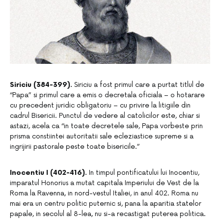
Siriciu (384-399).
Siriciu a fost primul care a purtat titlul de
“Papa” si primul care a emis o decretala oficiala – o hotarare
cu precedent juridic obligatoriu – cu privire la litigiile din
cadrul Bisericii. Punctul de vedere al catolicilor este, chiar si
astazi, acela ca “in toate decretele sale, Papa vorbeste prin
prisma constiintei autoritatii sale ecleziastice supreme si a
ingrijirii pastorale peste toate bisericile.”
Inocentiu I (402-416).
In timpul pontificatului lui Inocentiu,
imparatul Honorius a mutat capitala Imperiului de Vest de la
Roma la Ravenna, in nord-vestul Italiei, in anul 402. Roma nu
mai era un centru politic puternic si, pana la aparitia statelor
papale, in secolul al 8-lea, nu si-a recastigat puterea politica.