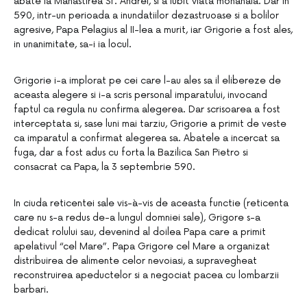
abate la Manastirea Sf. Andrei, si a iubit viata monahala. Dar in
590, intr-un perioada a inundatiilor dezastruoase si a bolilor
agresive, Papa Pelagius al II-lea a murit, iar Grigorie a fost ales,
in unanimitate, sa-i ia locul.
Grigorie i-a implorat pe cei care l-au ales sa il elibereze de
aceasta alegere si i-a scris personal imparatului, invocand
faptul ca regula nu confirma alegerea. Dar scrisoarea a fost
interceptata si, sase luni mai tarziu, Grigorie a primit de veste
ca imparatul a confirmat alegerea sa. Abatele a incercat sa
fuga, dar a fost adus cu forta la Bazilica San Pietro si
consacrat ca Papa, la 3 septembrie 590.
In ciuda reticentei sale vis-à-vis de aceasta functie (reticenta
care nu s-a redus de-a lungul domniei sale), Grigore s-a
dedicat rolului sau, devenind al doilea Papa care a primit
apelativul “cel Mare”. Papa Grigore cel Mare a organizat
distribuirea de alimente celor nevoiasi, a supravegheat
reconstruirea apeductelor si a negociat pacea cu lombarzii
barbari.