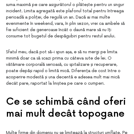
suma maximă pe care asigurătorul o plătește pentru un singur
incident. Limita agregată este plafonul total pentru întreaga
perioadă a poliței, de regulă un an. Dacă ai mai multe
evenimente în weekend, vara, în plin sezon, vrei ca ambele să
fie suficient de generoase încât o daună mare să nu îți
consume tot bugetul de despăgubiri pentru restul anului.
Sfatul meu, dacă pot să-i spun așa, e să nu mergi pe limita
minimă doar ca să scazi prima cu câteva sute de lei. O
vătămare corporală serioasă, cu spitalizare și recuperare,
poate depăși rapid o limită mică. Diferența de cost între o
acoperire modestă și una decentă e adesea mult mai mică
decât pare, raportat la liniștea pe care o cumperi.
Ce se schimbă când oferi
mai mult decât topogane
Multe firme din domeniu nu se limitează la structuri umflate. Pe