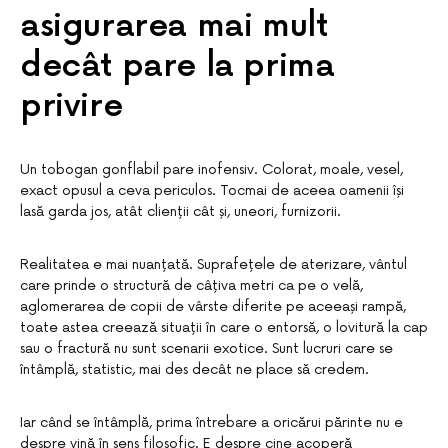
asigurarea mai mult
decât pare la prima
privire
Un tobogan gonflabil pare inofensiv. Colorat, moale, vesel,
exact opusul a ceva periculos. Tocmai de aceea oamenii își
lasă garda jos, atât clienții cât și, uneori, furnizorii.
Realitatea e mai nuanțată. Suprafețele de aterizare, vântul
care prinde o structură de câțiva metri ca pe o velă,
aglomerarea de copii de vârste diferite pe aceeași rampă,
toate astea creează situații în care o entorsă, o lovitură la cap
sau o fractură nu sunt scenarii exotice. Sunt lucruri care se
întâmplă, statistic, mai des decât ne place să credem.
Iar când se întâmplă, prima întrebare a oricărui părinte nu e
despre vină în sens filosofic. E despre cine acoperă