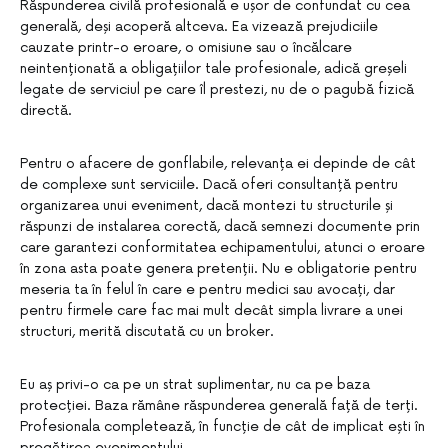
Răspunderea civilă profesională e ușor de confundat cu cea
generală, deși acoperă altceva. Ea vizează prejudiciile
cauzate printr-o eroare, o omisiune sau o încălcare
neintenționată a obligațiilor tale profesionale, adică greșeli
legate de serviciul pe care îl prestezi, nu de o pagubă fizică
directă.
Pentru o afacere de gonflabile, relevanța ei depinde de cât
de complexe sunt serviciile. Dacă oferi consultanță pentru
organizarea unui eveniment, dacă montezi tu structurile și
răspunzi de instalarea corectă, dacă semnezi documente prin
care garantezi conformitatea echipamentului, atunci o eroare
în zona asta poate genera pretenții. Nu e obligatorie pentru
meseria ta în felul în care e pentru medici sau avocați, dar
pentru firmele care fac mai mult decât simpla livrare a unei
structuri, merită discutată cu un broker.
Eu aș privi-o ca pe un strat suplimentar, nu ca pe baza
protecției. Baza rămâne răspunderea generală față de terți.
Profesionala completează, în funcție de cât de implicat ești în
pregătirea evenimentului.