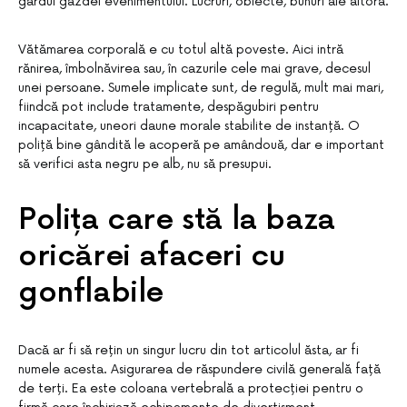
gardul gazdei evenimentului. Lucruri, obiecte, bunuri ale altora.
Vătămarea corporală e cu totul altă poveste. Aici intră
rănirea, îmbolnăvirea sau, în cazurile cele mai grave, decesul
unei persoane. Sumele implicate sunt, de regulă, mult mai mari,
fiindcă pot include tratamente, despăgubiri pentru
incapacitate, uneori daune morale stabilite de instanță. O
poliță bine gândită le acoperă pe amândouă, dar e important
să verifici asta negru pe alb, nu să presupui.
Polița care stă la baza
oricărei afaceri cu
gonflabile
Dacă ar fi să rețin un singur lucru din tot articolul ăsta, ar fi
numele acesta. Asigurarea de răspundere civilă generală față
de terți. Ea este coloana vertebrală a protecției pentru o