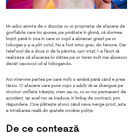
Mi-aduc aminte de o discuție cu un proprietar de afacere de
gonflabile care îmi spunea, pe jumătate în glumă, că dormea
liniștit până în ziua în care un copil a alunecat greșit pe un
tobogan și și-a julit cotul. Nu a fost nimic grav, din fericire. Dar
telefonul de a doua zi de la părinte, ușor iritat, l-a făcut să
realizeze că afacerea lui stătea pe un teren mult mai alunecos
decât cauciucul ud al toboganului.
Aici intervine partea pe care mulți o amână până când e prea
târziu. O afacere care pune copii și adulți să se zbenguie pe
structuri umflate trăiește, vrem sau nu, cu un risc permanent de
accident. Iar acel risc se traduce, în limbaj de contract, prin
răspundere. Cine plătește atunci când ceva merge prost, asta
e întrebarea reală din spatele oricărei polițe.
De ce contează