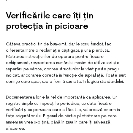
Verificările care îți țin
protecția în picioare
Câteva practici țin de bun-simț, dar le scriu fiindcă fac
diferența între o reclamație câștigată și una pierdută.
Păstrarea instrucțiunilor de operare pentru fiecare
echipament, respectarea numărului maxim de utilizatori și a
separării pe vârste, oprirea structurilor la vânt peste pragul
indicat, ancorarea corectă în funcție de suprafață. Toate sunt
cerințe care apar, sub o formă sau alta, în logica standardului.
Documentarea lor e la fel de importantă ca aplicarea. Un
registru simplu cu inspecțiile periodice, cu data fiecărei
verificări și cu persoana care a făcut-o, valorează enorm în
fața asigurătorului. E genul de hârtie plictisitoare pe care
nimeni nu vrea s-o țină, până în ziua în care îți salvează
afacerea.