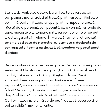
Standardul vorbește despre lucruri foarte concrete. Un
echipament nou ar trebui să treacă printr-un test inițial care
confirmă conformitatea, iar apoi printr-o inspecție anuală
făcută de o persoană competentă, care verifică numerele de
serie, rapoartele anterioare și starea componentelor ce pot
afecta siguranța în folosire. În Marea Britanie funcționează
scheme dedicate de inspecție, cu etichete și declarații de
conformitate, tocmai ca dovadă că structura respectă acest
standard.
De ce contează asta pentru asigurare. Pentru că un asigurător
serios se uită la istoricul de siguranță atunci când evaluează
riscul și, mai ales, atunci când plătește o daună. Dacă
accidentul s-a produs pe o structură care nu fusese
inspectată, care nu respecta cerințele de bază, sau care era
folosită în condiții interzise de instrucțiuni, șansele ca
despăgubirea să fie redusă ori refuzată cresc considerabil.
Conformitatea nu e o hârtie de pus în dosar. E ceea ce ține
polița validă în momentul critic.