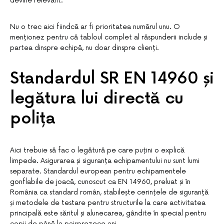
devine relevant.
Nu o trec aici fiindcă ar fi prioritatea numărul unu. O
menționez pentru că tabloul complet al răspunderii include și
partea dinspre echipă, nu doar dinspre clienți.
Standardul SR EN 14960 și
legătura lui directă cu
polița
Aici trebuie să fac o legătură pe care puțini o explică
limpede. Asigurarea și siguranța echipamentului nu sunt lumi
separate. Standardul european pentru echipamentele
gonflabile de joacă, cunoscut ca EN 14960, preluat și în
România ca standard român, stabilește cerințele de siguranță
și metodele de testare pentru structurile la care activitatea
principală este săritul și alunecarea, gândite în special pentru
copii de până la paisprezece ani.