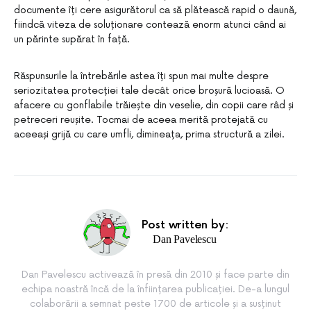
documente îți cere asigurătorul ca să plătească rapid o daună,
fiindcă viteza de soluționare contează enorm atunci când ai
un părinte supărat în față.
Răspunsurile la întrebările astea îți spun mai multe despre
seriozitatea protecției tale decât orice broșură lucioasă. O
afacere cu gonflabile trăiește din veselie, din copii care râd și
petreceri reușite. Tocmai de aceea merită protejată cu
aceeași grijă cu care umfli, dimineața, prima structură a zilei.
Post written by:
Dan Pavelescu
Dan Pavelescu activează în presă din 2010 și face parte din
echipa noastră încă de la înființarea publicației. De-a lungul
colaborării a semnat peste 1700 de articole și a susținut