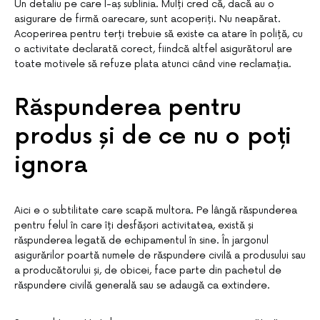
Un detaliu pe care l-aș sublinia. Mulți cred că, dacă au o
asigurare de firmă oarecare, sunt acoperiți. Nu neapărat.
Acoperirea pentru terți trebuie să existe ca atare în poliță, cu
o activitate declarată corect, fiindcă altfel asigurătorul are
toate motivele să refuze plata atunci când vine reclamația.
Răspunderea pentru
produs și de ce nu o poți
ignora
Aici e o subtilitate care scapă multora. Pe lângă răspunderea
pentru felul în care îți desfășori activitatea, există și
răspunderea legată de echipamentul în sine. În jargonul
asigurărilor poartă numele de răspundere civilă a produsului sau
a producătorului și, de obicei, face parte din pachetul de
răspundere civilă generală sau se adaugă ca extindere.