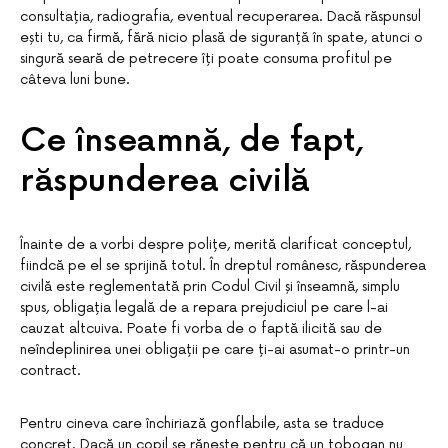
consultația, radiografia, eventual recuperarea. Dacă răspunsul
ești tu, ca firmă, fără nicio plasă de siguranță în spate, atunci o
singură seară de petrecere îți poate consuma profitul pe
câteva luni bune.
Ce înseamnă, de fapt,
răspunderea civilă
Înainte de a vorbi despre polițe, merită clarificat conceptul,
fiindcă pe el se sprijină totul. În dreptul românesc, răspunderea
civilă este reglementată prin Codul Civil și înseamnă, simplu
spus, obligația legală de a repara prejudiciul pe care l-ai
cauzat altcuiva. Poate fi vorba de o faptă ilicită sau de
neîndeplinirea unei obligații pe care ți-ai asumat-o printr-un
contract.
Pentru cineva care închiriază gonflabile, asta se traduce
concret. Dacă un copil se rănește pentru că un tobogan nu