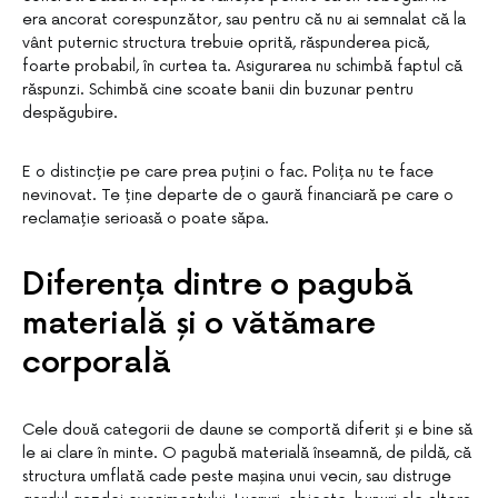
era ancorat corespunzător, sau pentru că nu ai semnalat că la
vânt puternic structura trebuie oprită, răspunderea pică,
foarte probabil, în curtea ta. Asigurarea nu schimbă faptul că
răspunzi. Schimbă cine scoate banii din buzunar pentru
despăgubire.
E o distincție pe care prea puțini o fac. Polița nu te face
nevinovat. Te ține departe de o gaură financiară pe care o
reclamație serioasă o poate săpa.
Diferența dintre o pagubă
materială și o vătămare
corporală
Cele două categorii de daune se comportă diferit și e bine să
le ai clare în minte. O pagubă materială înseamnă, de pildă, că
structura umflată cade peste mașina unui vecin, sau distruge