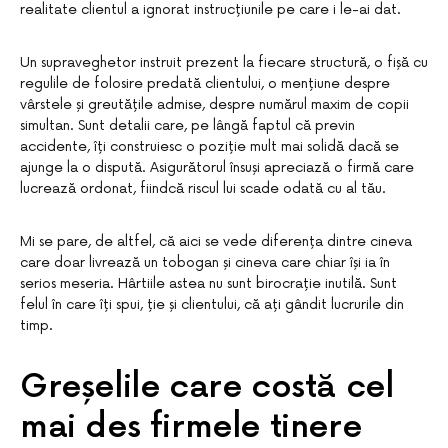
realitate clientul a ignorat instrucțiunile pe care i le-ai dat.
Un supraveghetor instruit prezent la fiecare structură, o fișă cu
regulile de folosire predată clientului, o mențiune despre
vârstele și greutățile admise, despre numărul maxim de copii
simultan. Sunt detalii care, pe lângă faptul că previn
accidente, îți construiesc o poziție mult mai solidă dacă se
ajunge la o dispută. Asigurătorul însuși apreciază o firmă care
lucrează ordonat, fiindcă riscul lui scade odată cu al tău.
Mi se pare, de altfel, că aici se vede diferența dintre cineva
care doar livrează un tobogan și cineva care chiar își ia în
serios meseria. Hârtiile astea nu sunt birocrație inutilă. Sunt
felul în care îți spui, ție și clientului, că ați gândit lucrurile din
timp.
Greșelile care costă cel
mai des firmele tinere