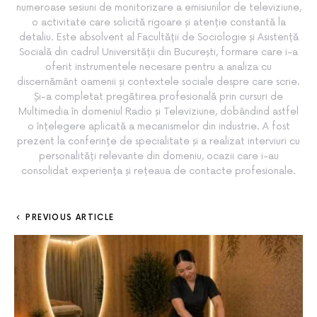
numeroase sesiuni de monitorizare a emisiunilor de televiziune,
o activitate care solicită rigoare și atenție constantă la
detaliu. Este absolvent al Facultății de Sociologie și Asistență
Socială din cadrul Universității din București, formare care i-a
oferit instrumentele necesare pentru a analiza cu
discernământ oamenii și contextele sociale despre care scrie.
Și-a completat pregătirea profesională prin cursuri de
Multimedia în domeniul Radio și Televiziune, dobândind astfel
o înțelegere aplicată a mecanismelor din industrie. A fost
prezent la conferințe de specialitate și a realizat interviuri cu
personalități relevante din domeniu, ocazii care i-au
consolidat experiența și rețeaua de contacte profesionale.
PREVIOUS ARTICLE