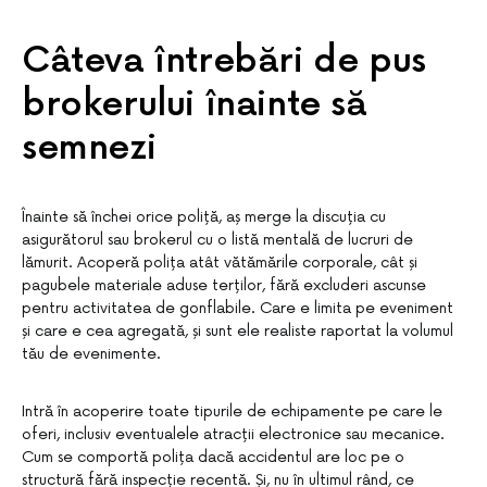
Câteva întrebări de pus
brokerului înainte să
semnezi
Înainte să închei orice poliță, aș merge la discuția cu
asigurătorul sau brokerul cu o listă mentală de lucruri de
lămurit. Acoperă polița atât vătămările corporale, cât și
pagubele materiale aduse terților, fără excluderi ascunse
pentru activitatea de gonflabile. Care e limita pe eveniment
și care e cea agregată, și sunt ele realiste raportat la volumul
tău de evenimente.
Intră în acoperire toate tipurile de echipamente pe care le
oferi, inclusiv eventualele atracții electronice sau mecanice.
Cum se comportă polița dacă accidentul are loc pe o
structură fără inspecție recentă. Și, nu în ultimul rând, ce