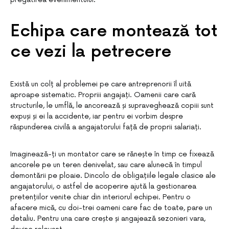
Echipa care montează tot
ce vezi la petrecere
Există un colț al problemei pe care antreprenorii îl uită
aproape sistematic. Propriii angajați. Oamenii care cară
structurile, le umflă, le ancorează și supraveghează copiii sunt
expuși și ei la accidente, iar pentru ei vorbim despre
răspunderea civilă a angajatorului față de proprii salariați.
Imaginează-ți un montator care se rănește în timp ce fixează
ancorele pe un teren denivelat, sau care alunecă în timpul
demontării pe ploaie. Dincolo de obligațiile legale clasice ale
angajatorului, o astfel de acoperire ajută la gestionarea
pretențiilor venite chiar din interiorul echipei. Pentru o
afacere mică, cu doi-trei oameni care fac de toate, pare un
detaliu. Pentru una care crește și angajează sezonieri vara,