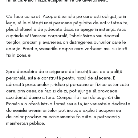
firmă care închiriază echipamente de divertisment.
Ce face concret. Acoperă sumele pe care ești obligat, prin
lege, să le plătești unei persoane păgubite de activitatea ta,
plus cheltuielile de judecată dacă se ajunge în instanță. Asta
cuprinde vătămarea corporală, îmbolnăvirea sau decesul
terților, precum și avarierea ori distrugerea bunurilor care le
aparțin. Practic, scenariile despre care vorbeam mai sus intră
fix în zona ei.
Spre deosebire de o asigurare de locuință sau de o poliță
personală, asta e construită pentru riscul de afacere. E
adresată persoanelor juridice și persoanelor fizice autorizate
care, prin ceea ce fac zi de zi, pot ajunge să provoace
accidental daune altora. Companiile mari de asigurări din
România o oferă într-o formă sau alta, iar variantele dedicate
domeniului evenimentelor pot include explicit acoperirea
daunelor produse cu echipamente folosite la petreceri și
manifestări publice.