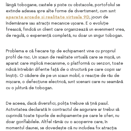
lângă tobogane, castele și piste cu obstacole, portofoliul se
extinde adesea spre alte forme de divertisment, cum sunt
aparate arcade si realitate virtuala 9D
, jocuri de
îndemânare sau atracții mecanice ușoare. E o evoluție
firească, fiindcă un client care organizează un eveniment vrea,
de regulă, o experiență completă, nu doar un singur tobogan.
Problema e că fiecare tip de echipament vine cu propriul
profil de risc. Un scaun de realitate virtuală care se mișcă, un
aparat care implică mecanisme, o platformă cu senzori, toate
ridică întrebări diferite față de o structură pe care copiii sar
liniștiți. O cădere de pe un scaun mobil, o reacție de rău de
mișcare, o defecțiune electrică, sunt scenarii care nu seamănă
cu o julitură de tobogan.
De aceea, dacă diversifici, polița trebuie să țină pasul.
Activitatea declarată în contractul de asigurare ar trebui să
cuprindă toate tipurile de echipamente pe care le oferi, nu
doar gonflabilele. Altfel rămâi cu o acoperire care, în
momentul daunei, se dovedește că nu includea fix atracția