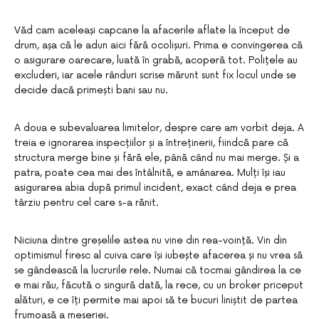
Văd cam aceleași capcane la afacerile aflate la început de
drum, așa că le adun aici fără ocolișuri. Prima e convingerea că
o asigurare oarecare, luată în grabă, acoperă tot. Polițele au
excluderi, iar acele rânduri scrise mărunt sunt fix locul unde se
decide dacă primești bani sau nu.
A doua e subevaluarea limitelor, despre care am vorbit deja. A
treia e ignorarea inspecțiilor și a întreținerii, fiindcă pare că
structura merge bine și fără ele, până când nu mai merge. Și a
patra, poate cea mai des întâlnită, e amânarea. Mulți își iau
asigurarea abia după primul incident, exact când deja e prea
târziu pentru cel care s-a rănit.
Niciuna dintre greșelile astea nu vine din rea-voință. Vin din
optimismul firesc al cuiva care își iubește afacerea și nu vrea să
se gândească la lucrurile rele. Numai că tocmai gândirea la ce
e mai rău, făcută o singură dată, la rece, cu un broker priceput
alături, e ce îți permite mai apoi să te bucuri liniștit de partea
frumoasă a meseriei.