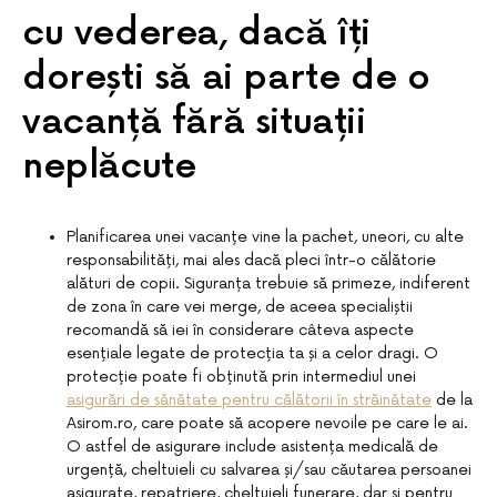
cu vederea, dacă îți
dorești să ai parte de o
vacanță fără situații
neplăcute
Planificarea unei vacanțe vine la pachet, uneori, cu alte
responsabilități, mai ales dacă pleci într-o călătorie
alături de copii. Siguranța trebuie să primeze, indiferent
de zona în care vei merge, de aceea specialiștii
recomandă să iei în considerare câteva aspecte
esențiale legate de protecția ta și a celor dragi. O
protecție poate fi obținută prin intermediul unei
asigurări de sănătate pentru călătorii în străinătate
de la
Asirom.ro, care poate să acopere nevoile pe care le ai.
O astfel de asigurare include asistența medicală de
urgență, cheltuieli cu salvarea și/sau căutarea persoanei
asigurate, repatriere, cheltuieli funerare, dar și pentru