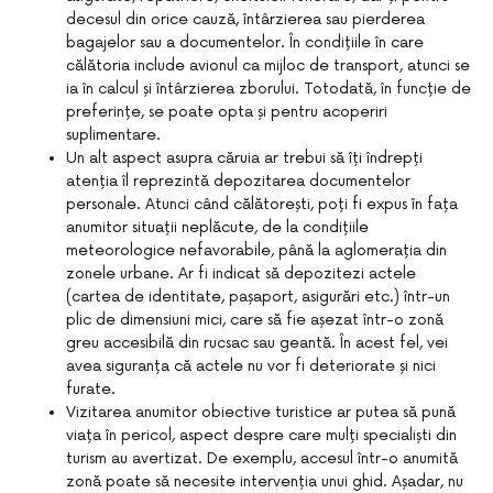
decesul din orice cauză, întârzierea sau pierderea
bagajelor sau a documentelor. În condițiile în care
călătoria include avionul ca mijloc de transport, atunci se
ia în calcul și întârzierea zborului. Totodată, în funcție de
preferințe, se poate opta și pentru acoperiri
suplimentare.
Un alt aspect asupra căruia ar trebui să îți îndrepți
atenția îl reprezintă depozitarea documentelor
personale. Atunci când călătorești, poți fi expus în fața
anumitor situații neplăcute, de la condițiile
meteorologice nefavorabile, până la aglomerația din
zonele urbane. Ar fi indicat să depozitezi actele
(cartea de identitate, pașaport, asigurări etc.) într-un
plic de dimensiuni mici, care să fie așezat într-o zonă
greu accesibilă din rucsac sau geantă. În acest fel, vei
avea siguranța că actele nu vor fi deteriorate și nici
furate.
Vizitarea anumitor obiective turistice ar putea să pună
viața în pericol, aspect despre care mulți specialiști din
turism au avertizat. De exemplu, accesul într-o anumită
zonă poate să necesite intervenția unui ghid. Așadar, nu