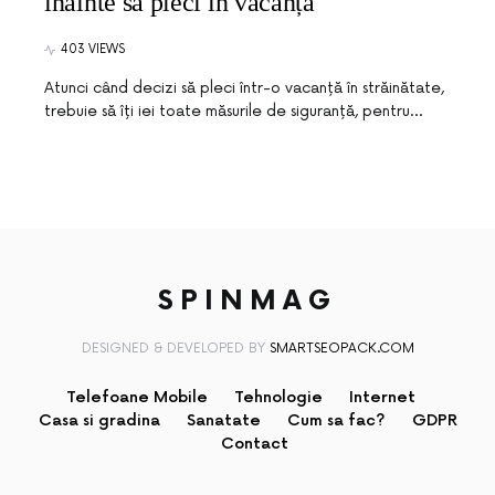
înainte să pleci în vacanță
403 VIEWS
Atunci când decizi să pleci într-o vacanță în străinătate,
trebuie să îți iei toate măsurile de siguranță, pentru…
SPINMAG
DESIGNED & DEVELOPED BY
SMARTSEOPACK.COM
Telefoane Mobile
Tehnologie
Internet
Casa si gradina
Sanatate
Cum sa fac?
GDPR
Contact