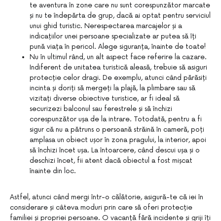
te aventura în zone care nu sunt corespunzător marcate
și nu te îndepărta de grup, dacă ai optat pentru serviciul
unui ghid turistic. Nerespectarea marcajelor și a
indicațiilor unei persoane specializate ar putea să îți
pună viața în pericol. Alege siguranța, înainte de toate!
Nu în ultimul rând, un alt aspect face referire la cazare.
Indiferent de unitatea turistică aleasă, trebuie să asiguri
protecție celor dragi. De exemplu, atunci când părăsiți
incinta și doriți să mergeți la plajă, la plimbare sau să
vizitați diverse obiective turistice, ar fi ideal să
securizezi balconul sau ferestrele și să închizi
corespunzător ușa de la intrare. Totodată, pentru a fi
sigur că nu a pătruns o persoană străină în cameră, poți
amplasa un obiect ușor în zona pragului, la interior, apoi
să închizi încet ușa. La întoarcere, când descui ușa și o
deschizi încet, fii atent dacă obiectul a fost mișcat
înainte din loc.
Astfel, atunci când mergi într-o călătorie, asigură-te că iei în
considerare și câteva moduri prin care să oferi protecție
familiei și propriei persoane. O vacanță fără incidente și griji îți