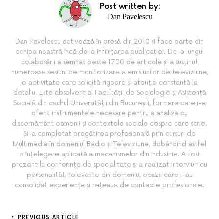
Post written by:
Dan Pavelescu
Dan Pavelescu activează în presă din 2010 și face parte din
echipa noastră încă de la înființarea publicației. De-a lungul
colaborării a semnat peste 1700 de articole și a susținut
numeroase sesiuni de monitorizare a emisiunilor de televiziune,
o activitate care solicită rigoare și atenție constantă la
detaliu. Este absolvent al Facultății de Sociologie și Asistență
Socială din cadrul Universității din București, formare care i-a
oferit instrumentele necesare pentru a analiza cu
discernământ oamenii și contextele sociale despre care scrie.
Și-a completat pregătirea profesională prin cursuri de
Multimedia în domeniul Radio și Televiziune, dobândind astfel
o înțelegere aplicată a mecanismelor din industrie. A fost
prezent la conferințe de specialitate și a realizat interviuri cu
personalități relevante din domeniu, ocazii care i-au
consolidat experiența și rețeaua de contacte profesionale.
PREVIOUS ARTICLE