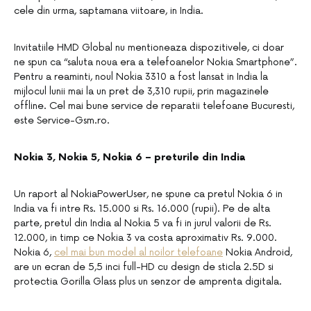
cele din urma, saptamana viitoare, in India.
Invitatiile HMD Global nu mentioneaza dispozitivele, ci doar
ne spun ca “saluta noua era a telefoanelor Nokia Smartphone”.
Pentru a reaminti, noul Nokia 3310 a fost lansat in India la
mijlocul lunii mai la un pret de 3,310 rupii, prin magazinele
offline. Cel mai bune service de reparatii telefoane Bucuresti,
este Service-Gsm.ro.
Nokia 3, Nokia 5, Nokia 6 – preturile din India
Un raport al NokiaPowerUser, ne spune ca pretul Nokia 6 in
India va fi intre Rs. 15.000 si Rs. 16.000 (rupii). Pe de alta
parte, pretul din India al Nokia 5 va fi in jurul valorii de Rs.
12.000, in timp ce Nokia 3 va costa aproximativ Rs. 9.000.
Nokia 6,
cel mai bun model al noilor telefoane
Nokia Android,
are un ecran de 5,5 inci full-HD cu design de sticla 2.5D si
protectia Gorilla Glass plus un senzor de amprenta digitala.