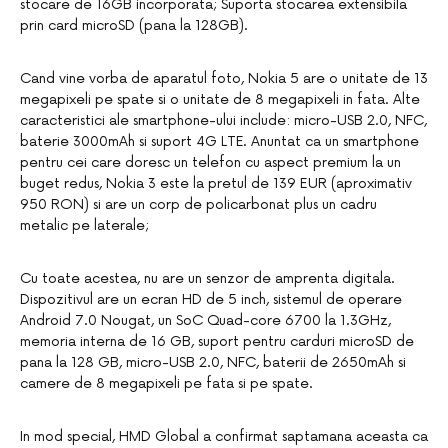
stocare de 16GB incorporata; Suporta stocarea extensibila
prin card microSD (pana la 128GB).
Cand vine vorba de aparatul foto, Nokia 5 are o unitate de 13
megapixeli pe spate si o unitate de 8 megapixeli in fata. Alte
caracteristici ale smartphone-ului include: micro-USB 2.0, NFC,
baterie 3000mAh si suport 4G LTE. Anuntat ca un smartphone
pentru cei care doresc un telefon cu aspect premium la un
buget redus, Nokia 3 este la pretul de 139 EUR (aproximativ
950 RON) si are un corp de policarbonat plus un cadru
metalic pe laterale;
Cu toate acestea, nu are un senzor de amprenta digitala.
Dispozitivul are un ecran HD de 5 inch, sistemul de operare
Android 7.0 Nougat, un SoC Quad-core 6700 la 1.3GHz,
memoria interna de 16 GB, suport pentru carduri microSD de
pana la 128 GB, micro-USB 2.0, NFC, baterii de 2650mAh si
camere de 8 megapixeli pe fata si pe spate.
In mod special, HMD Global a confirmat saptamana aceasta ca