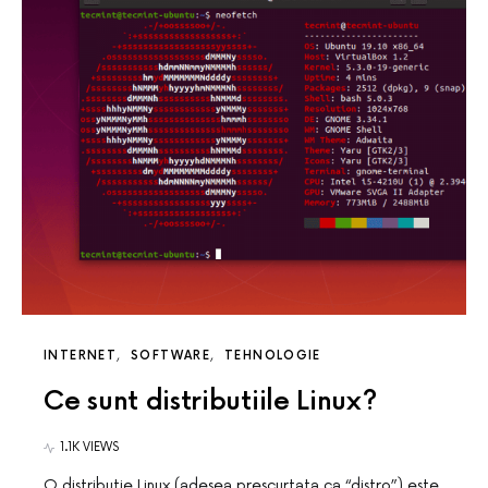
INTERNET
SOFTWARE
TEHNOLOGIE
Ce sunt distributiile Linux?
1.1K VIEWS
O distributie Linux (adesea prescurtata ca “distro”) este