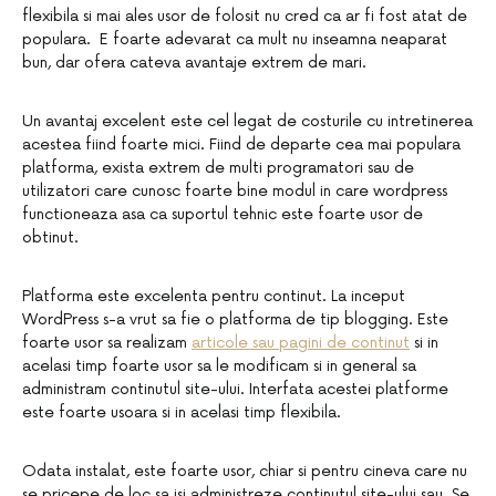
flexibila si mai ales usor de folosit nu cred ca ar fi fost atat de
populara. E foarte adevarat ca mult nu inseamna neaparat
bun, dar ofera cateva avantaje extrem de mari.
Un avantaj excelent este cel legat de costurile cu intretinerea
acestea fiind foarte mici. Fiind de departe cea mai populara
platforma, exista extrem de multi programatori sau de
utilizatori care cunosc foarte bine modul in care wordpress
functioneaza asa ca suportul tehnic este foarte usor de
obtinut.
Platforma este excelenta pentru continut. La inceput
WordPress s-a vrut sa fie o platforma de tip blogging. Este
foarte usor sa realizam
articole sau pagini de continut
si in
acelasi timp foarte usor sa le modificam si in general sa
administram continutul site-ului. Interfata acestei platforme
este foarte usoara si in acelasi timp flexibila.
Odata instalat, este foarte usor, chiar si pentru cineva care nu
se pricepe de loc sa isi administreze continutul site-ului sau. Se