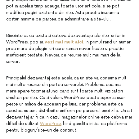
pot in acelasi timp adauga foarte usor articole, si se pot
modifica pagini existente din site. Asta practic inseamna
costuri minime pe partea de administrare a site-ului.
Bineinteles ca exista si cateva dezavantaje ale site-urilor in
WordPress, poti sa
vezi mai mult aici
.
In primul rand un numar
prea mare de plugin-uri care raman neverificate si practic
insuficient testate. Nevoia de resurse mult mai mari de la
server.
Principalul dezavantaj este acela ca un site va consuma mult
mai multe resurse din partea serverului. Problema cea mai
mare apare tocmai atunci cand sunt foarte multi vizitatori
simultan pe site. Ca si volum, WordPress poate suporta usor
peste un milion de accesari pe luna, dar problema este ca
acestea nu sunt distribuite uniform pe parcursul unei zile. Un alt
dezavantaj ar fi ca in cazul magazinelor online este cebva mai
dificil de utilizat
WordPress
fiind gandita initial ca platforma
pentru bloguri/site-uri de continut.