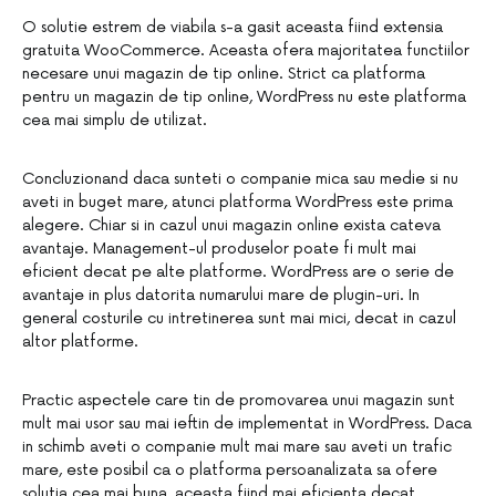
O solutie estrem de viabila s-a gasit aceasta fiind extensia
gratuita WooCommerce. Aceasta ofera majoritatea functiilor
necesare unui magazin de tip online. Strict ca platforma
pentru un magazin de tip online, WordPress nu este platforma
cea mai simplu de utilizat.
Concluzionand daca sunteti o companie mica sau medie si nu
aveti in buget mare, atunci platforma WordPress este prima
alegere. Chiar si in cazul unui magazin online exista cateva
avantaje. Management-ul produselor poate fi mult mai
eficient decat pe alte platforme. WordPress are o serie de
avantaje in plus datorita numarului mare de plugin-uri. In
general costurile cu intretinerea sunt mai mici, decat in cazul
altor platforme.
Practic aspectele care tin de promovarea unui magazin sunt
mult mai usor sau mai ieftin de implementat in WordPress. Daca
in schimb aveti o companie mult mai mare sau aveti un trafic
mare, este posibil ca o platforma persoanalizata sa ofere
solutia cea mai buna, aceasta fiind mai eficienta decat