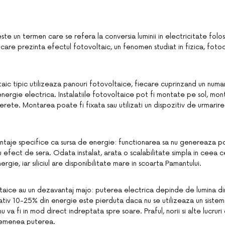
ste un termen care se refera la conversia luminii in electricitate folo
are prezinta efectul fotovoltaic, un fenomen studiat in fizica, fotoc
aic tipic utilizeaza panouri fotovoltaice, fiecare cuprinzand un numar
ergie electrica. Instalatiile fotovoltaice pot fi montate pe sol, mo
ete. Montarea poate fi fixata sau utilizati un dispozitiv de urmarire
ntaje specifice ca sursa de energie: functionarea sa nu genereaza pol
 efect de sera. Odata instalat, arata o scalabilitate simpla in ceea c
rgie, iar siliciul are disponibilitate mare in scoarta Pamantului.
taice au un dezavantaj majo: puterea electrica depinde de lumina dir
ativ 10-25% din energie este pierduta daca nu se utilizeaza un sistem
 va fi in mod direct indreptata spre soare. Praful, norii si alte lucrur
semenea puterea.