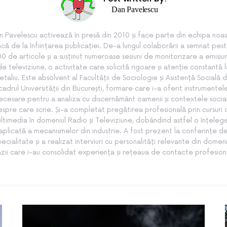
Dan Pavelescu
n Pavelescu activează în presă din 2010 și face parte din echipa noas
ncă de la înființarea publicației. De-a lungul colaborării a semnat pes
0 de articole și a susținut numeroase sesiuni de monitorizare a emisiun
de televiziune, o activitate care solicită rigoare și atenție constantă l
etaliu. Este absolvent al Facultății de Sociologie și Asistență Socială d
cadrul Universității din București, formare care i-a oferit instrumentel
ecesare pentru a analiza cu discernământ oamenii și contextele socia
spre care scrie. Și-a completat pregătirea profesională prin cursuri
ltimedia în domeniul Radio și Televiziune, dobândind astfel o înțeleg
aplicată a mecanismelor din industrie. A fost prezent la conferințe d
pecialitate și a realizat interviuri cu personalități relevante din domeni
zii care i-au consolidat experiența și rețeaua de contacte profesion