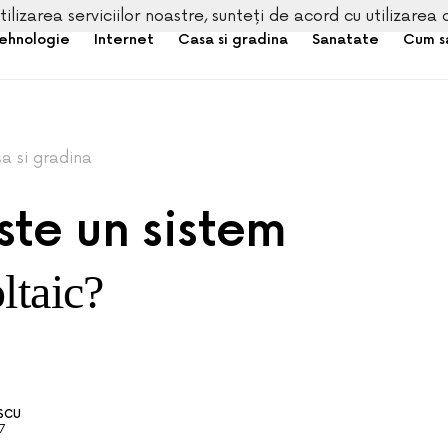
tilizarea serviciilor noastre, sunteți de acord cu utilizarea 
ehnologie
Internet
Casa si gradina
Sanatate
Cum s
a si gradina
ste un sistem
ltaic?
ESCU
7