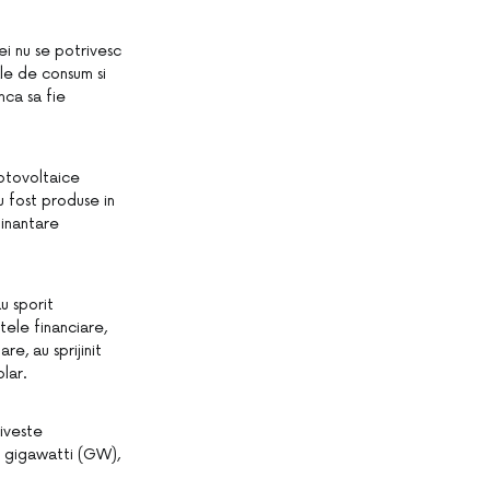
i nu se potrivesc
le de consum si
nca sa fie
fotovoltaice
u fost produse in
finantare
u sporit
ntele financiare,
e, au sprijinit
olar.
iveste
7 gigawatti (GW),