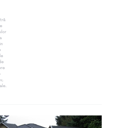
tră
te
ilor
a
in
e
le
 de
ere
e
u,
ale.