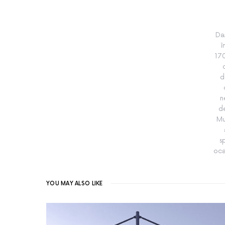
Da
î
170
d
n
de
Mu
s
oca
YOU MAY ALSO LIKE