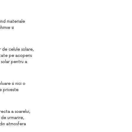
sind materiale
himie si
 de celule solare,
ntate pe acoperis
 solar pentru a
uare si nici o
e priveste
ecta a soarelui,
 de urmarire,
i din atmosfera