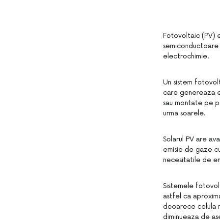
Fotovoltaic (PV) e
semiconductoare c
electrochimie.
Un sistem fotovolt
care genereaza en
sau montate pe per
urma soarele.
Solarul PV are ava
emisie de gaze cu
necesitatile de ene
Sistemele fotovol
astfel ca aproxim
deoarece celula nu
diminueaza de a