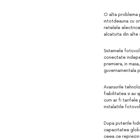
O alta problema p
intotdeauna cu or
retelele electrice
alcatuita din alte
Sistemele fotovolt
conectate independ
premiera, in masa,
guvernamentala 
Avansurile tehnolo
fiabilitatea si au 
cum ar fi tarifele
instalatiile fotov
Dupa puterile hidr
capacitatea globa
ceea ce reprezin