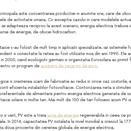
rincipala este concentrarea productiei in anumite ore, care de obice
ele de activitate umana. Cu exceptia cazului in care modelele actua
 se adapteaza reciproc la acest scenariu, energia electrica trebuie i
 surse de energie, de obicei hidrocarburi.
aice s-au folosit de mult timp in aplicatii specializate, iar sistemele 
ent si conectate la retea au fost utilizate inca din anii 1990. Ele a
 in 2000, cand ecologistii germani si organizatia Eurosolara au primit 
pentru un program de
acoperis de zece mii de euro
.
gice si cresterea scarii de fabricatie au redus in orice caz costurile, a
sporit eficienta instalatiilor fotovoltaice. Contorizarea neta si stimule
 preferentiale de alimentare pentru energia electrica generata de soar
oltaice solare in multe tari. Mai mult de 100 de tari folosesc acum PV s
o si vant, PV este a treia
sursa de energie
regenerabila in ceea ce pr
la. In 2014, capacitatea PV instalata la nivel mondial a crescut la 17
ta doua procente din cererea globala de energie electrica.