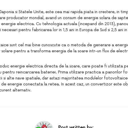
Japonia si Statele Unite, este cea mai rapida piata in crestere, in t
re producator mondial, avand un consum de energie solara de sapte 
 energie electrica. Cu tehnologia actuala (incepand din 2013), panou
necesari pentru fabricarea lor in 1,5 ani in Europa de Sud si 2,5 ani 
taice sunt cel mai bine cunoscute ca o metoda de generare a energie
r solare pentru a transforma energia de la soare intr-un flux de electr
roduc energie electrica directa de la soare, care poate fi utilizata p
 pentru reincarcarea bateriei. Prima utilizare practica a panorilor fo
tii si alte nave spatiale, dar astazi majoritatea modulelor fotovoltaice 
de energie conectata la retea. In acest caz, un convertizor este obl
curent alternativ.
Post written by: