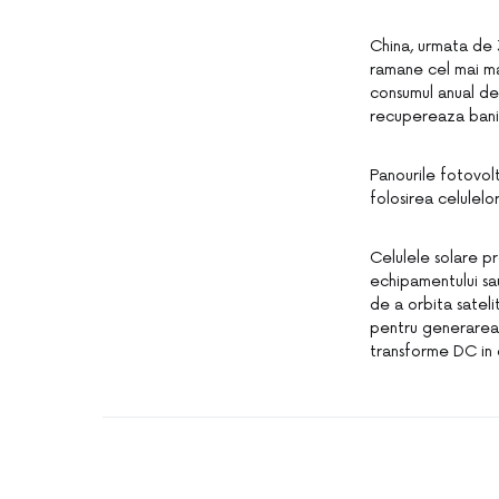
China, urmata de 
ramane cel mai ma
consumul anual de
recupereaza banii 
Panourile fotovol
folosirea celulelo
Celulele solare p
echipamentului sau
de a orbita sateli
pentru generarea 
transforme DC in 