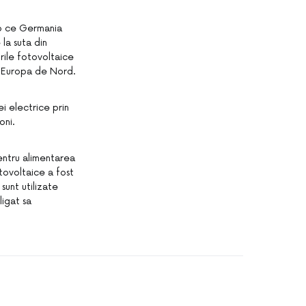
imp ce Germania
la suta din
rile fotovoltaice
in Europa de Nord.
i electrice prin
oni.
entru alimentarea
tovoltaice a fost
sunt utilizate
igat sa