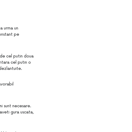
 a urma un
constant pe
 de cel putin doua
entara cel putin o
dezlantuite.
avorabil
ni sunt necesare.
aveti gura uscata,