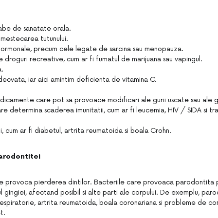
labe de sanatate orala.
 mestecarea tutunului.
hormonale, precum cele legate de sarcina sau menopauza.
 droguri recreative, cum ar fi fumatul de marijuana sau vapingul.
.
decvata, iar aici amintim deficienta de vitamina C.
icamente care pot sa provoace modificari ale gurii uscate sau ale gi
are determina scaderea imunitatii, cum ar fi leucemia, HIV / SIDA si t
, cum ar fi diabetul, artrita reumatoida si boala Crohn.
arodontitei
 provoca pierderea dintilor. Bacteriile care provoaca parodontita pot
ul gingiei, afectand posibil si alte parti ale corpului. De exemplu, par
espiratorie, artrita reumatoida, boala coronariana si probleme de cont
t.