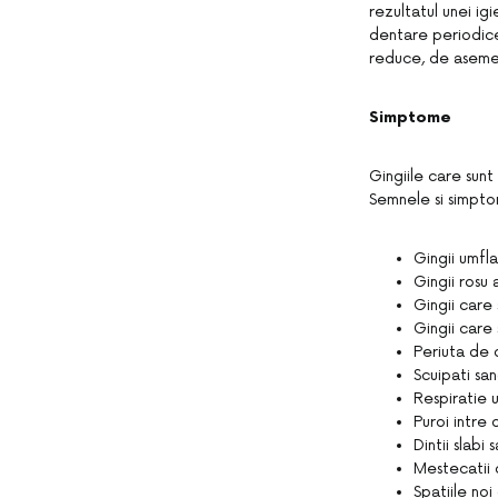
rezultatul unei ig
dentare periodice
reduce, de aseme
Simptome
Gingiile care sunt 
Semnele si simpto
Gingii umfl
Gingii rosu 
Gingii care 
Gingii care
Periuta de 
Scuipati san
Respiratie u
Puroi intre di
Dintii slabi
Mestecatii 
Spatiile noi