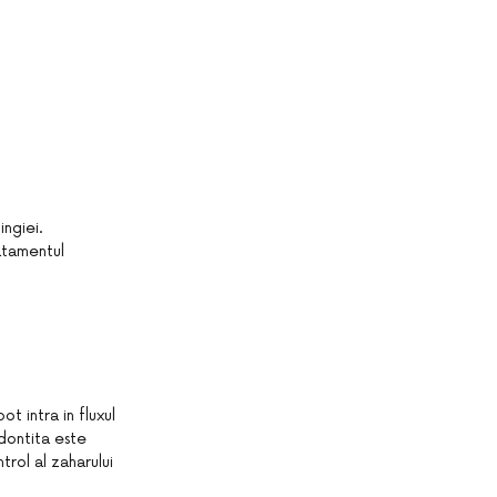
ngiei.
ratamentul
 intra in fluxul
odontita este
rol al zaharului