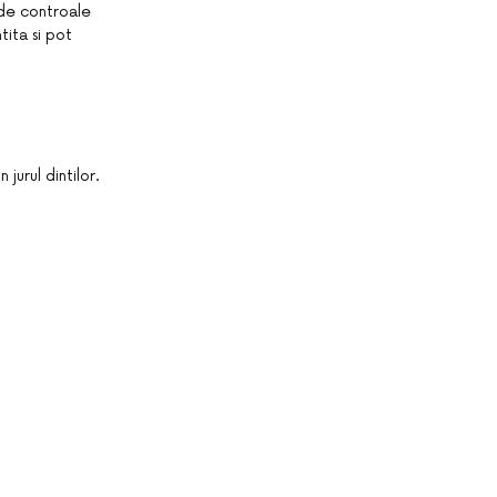
a de controale
ita si pot
jurul dintilor.