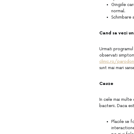
Gingiile car
normal.
Schimbare a
Cand sa vezi un
Urmati programul
observati simpto
clinic.ro/parodo
sunt mai mari san
Cauze
In cele mai multe 
bacterii. Daca es
Placile se 
interaction