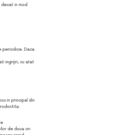
 decat in ​​mod
e periodice. Daca
 ingrijiri, cu atat
us in principal din
arodontita:
te
ilor de doua ori