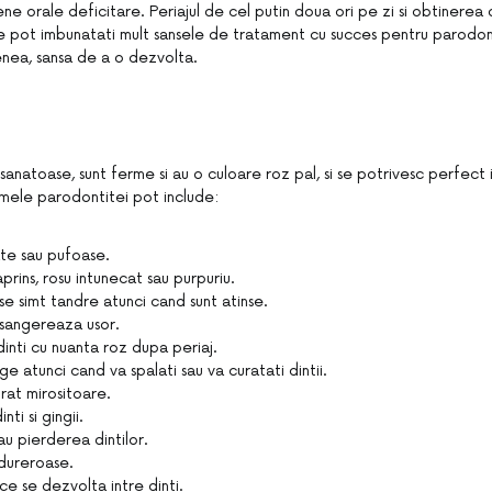
iene orale deficitare. Periajul de cel putin doua ori pe zi si obtinere
 pot imbunatati mult sansele de tratament cu succes pentru parodont
nea, sansa de a o dezvolta.
sanatoase, sunt ferme si au o culoare roz pal, si se potrivesc perfect in 
mele parodontitei pot include:
ate sau pufoase.
aprins, rosu intunecat sau purpuriu.
se simt tandre atunci cand sunt atinse.
 sangereaza usor.
dinti cu nuanta roz dupa periaj.
ge atunci cand va spalati sau va curatati dintii.
rat mirositoare.
nti si gingii.
 sau pierderea dintilor.
dureroase.
 ce se dezvolta intre dinti.