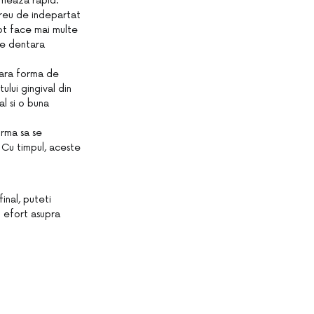
rmeaza rapid.
greu de indepartat
 pot face mai multe
re dentara
oara forma de
tului gingival din
al si o buna
urma sa se
. Cu timpul, aceste
inal, puteti
n efort asupra