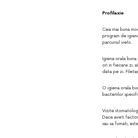
Profilaxie
Cea mai buna moda
program de igiena 
parcursul vietii.
Igiena orala buna
ori in fiecare zi, 
data pe zi. Fileta
O igiena orala bun
bacteriilor speci
Vizite stomatologi
Daca aveti factor
sau sa fumati, est