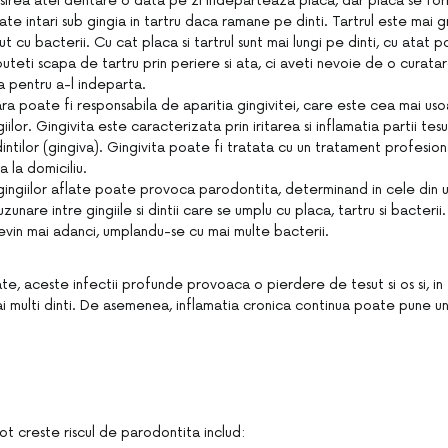
losirea atei dentare o data pe zi indeparteaza placa, dar placa se fo
ate intari sub gingia in tartru daca ramane pe dinti. Tartrul este mai 
ut cu bacterii. Cu cat placa si tartrul sunt mai lungi pe dinti, cu atat
uteti scapa de tartru prin periere si ata, ci aveti nevoie de o curata
a pentru a-l indeparta.
ra poate fi responsabila de aparitia gingivitei, care este cea mai us
iilor. Gingivita este caracterizata prin iritarea si inflamatia partii tesu
dintilor (gingiva). Gingivita poate fi tratata cu un tratament profesion
la la domiciliu.
gingiilor aflate poate provoca parodontita, determinand in cele din 
unare intre gingiile si dintii care se umplu cu placa, tartru si bacterii
vin mai adanci, umplandu-se cu mai multe bacterii.
te, aceste infectii profunde provoaca o pierdere de tesut si os si, in f
ai multi dinti. De asemenea, inflamatia cronica continua poate pune u
.
ot creste riscul de parodontita includ: