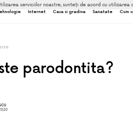
tilizarea serviciilor noastre, sunteți de acord cu utilizarea 
ehnologie
Internet
Casa si gradina
Sanatate
Cum s
erse
ste parodontita?
ESCU
2020