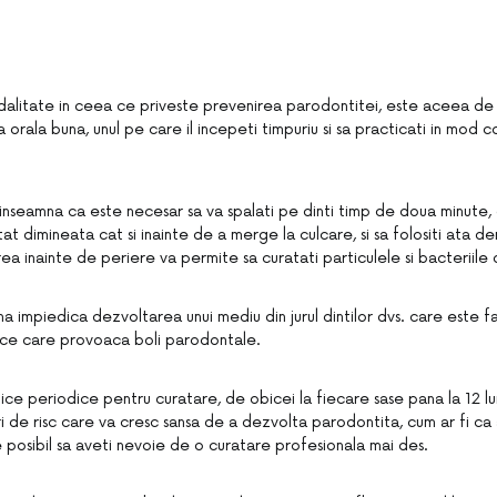
litate in ceea ce priveste prevenirea parodontitei, este aceea de
orala buna, unul pe care il incepeti timpuriu si sa practicati in mod 
 inseamna ca este necesar sa va spalati pe dinti timp de doua minute,
atat dimineata cat si inainte de a merge la culcare, si sa folositi ata d
rea inainte de periere va permite sa curatati particulele si bacteriile 
a impiedica dezvoltarea unui mediu din jurul dintilor dvs. care este f
fice care provoaca boli parodontale.
ce periodice pentru curatare, de obicei la fiecare sase pana la 12 lu
i de risc care va cresc sansa de a dezvolta parodontita, cum ar fi ca 
e posibil sa aveti nevoie de o curatare profesionala mai des.