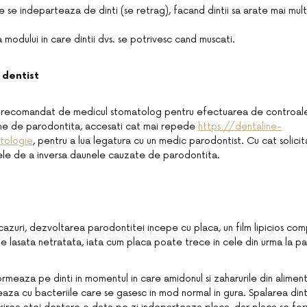
e se indeparteaza de dinti (se retrag), facand dintii sa arate mai mult
 modului in care dintii dvs. se potrivesc cand muscati.
 dentist
 recomandat de medicul stomatolog pentru efectuarea de controal
me de parodontita, accesati cat mai repede
https://dentaline-
ntologie
, pentru a lua legatura cu un medic parodontist. Cu cat solicitati
sele de a inversa daunele cauzate de parodontita.
cazuri, dezvoltarea parodontitei incepe cu placa, un film lipicios comp
te lasata netratata, iata cum placa poate trece in cele din urma la p
formeaza pe dinti in momentul in care amidonul si zaharurile din alimen
eaza cu bacteriile care se gasesc in mod normal in gura. Spalarea dint