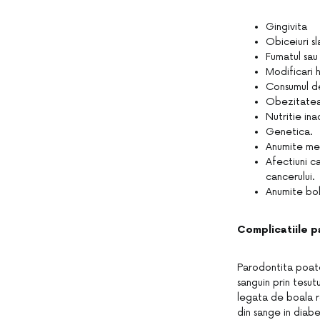
Gingivita
Obiceiuri s
Fumatul sau
Modificari 
Consumul de
Obezitatea
Nutritie ina
Genetica.
Anumite med
Afectiuni c
cancerului.
Anumite boli
Complicatiile p
Parodontita poate
sanguin prin tesut
legata de boala r
din sange in diabe