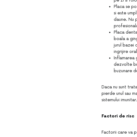
pe zi si fo
Placa se po
si este umpl
daune. Nu p
profesional
Placa denta
boala a ging
jurul bazei 
ingrijire ora
Inflamarea 
dezvolte buz
buzunare de
Daca nu sunt trata
pierde unul sau m
sistemului imunitar
Factori de risc
Factorii care va p