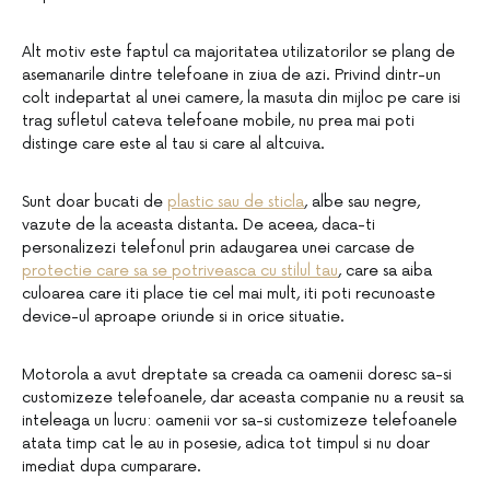
Alt motiv este faptul ca majoritatea utilizatorilor se plang de
asemanarile dintre telefoane in ziua de azi. Privind dintr-un
colt indepartat al unei camere, la masuta din mijloc pe care isi
trag sufletul cateva telefoane mobile, nu prea mai poti
distinge care este al tau si care al altcuiva.
Sunt doar bucati de
plastic sau de sticla
, albe sau negre,
vazute de la aceasta distanta. De aceea, daca-ti
personalizezi telefonul prin adaugarea unei carcase de
protectie care sa se potriveasca cu stilul tau
, care sa aiba
culoarea care iti place tie cel mai mult, iti poti recunoaste
device-ul aproape oriunde si in orice situatie.
Motorola a avut dreptate sa creada ca oamenii doresc sa-si
customizeze telefoanele, dar aceasta companie nu a reusit sa
inteleaga un lucru: oamenii vor sa-si customizeze telefoanele
atata timp cat le au in posesie, adica tot timpul si nu doar
imediat dupa cumparare.