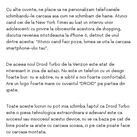
Cu alte cuvinte, ne place sa ne personalizam telefoanele
schimbandu-le carcasa asa cum ne schimbam de haine. Atunci
cand cei de la New York Times au luat un interviu unor
adolescenti cu privire la obiceiurile acestora de shopping,
discutia revenea intotdeauna la iPhone 6, detinut de unul
dintre acestia: “Atunci cand faci poze, lumea se uita la carcasa
smartphone-ului tau”.
De aceea noul Droid Turbo de la Verizon este atat de
interesant in ziua de astazi. Nu este un telefon cu un design
foarte bun: nu e subtire, nu e subtil si nici foarte comfortabil.
Are un logo foarte mare cu cuvantul “DROID” pe partea din
spate.
Toate aceste lucruri nu pot insa schimba faptul ca Droid Turbo
este o piesa tehnologica extraordinara si adevarul este ca
succesul sau insuccesul acestui device, nu se va baza pe cat de
bine poate sa arate cu carcasa scoasa, ci pe cate poate face
cu carcasa montata.