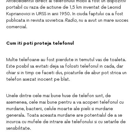
Antecedentul direct al telefonului mobil a fost un dispozitiv
portabil cu raza de actiune de 1,5 km inventat de Leonid
Kuprianovici in URSS in anii 1950. In ciuda faptului ca a fost
publicata in revista sovietica
Radio
, nu a avut un mare succes
comercial.
Cum iti poti proteja telefonul
Multe telefoane au fost pierdute in temutul vas de toaleta.
Este posibil sa evitati deja sa folositi telefonul in cada, dar
chiar si in timp ce faceti dus, picaturile de abur pot strica un
telefon asezat inocent pe blat.
Unele dintre cele mai bune huse de telefon sunt, de
asemenea, cele mai bune pentru a va acoperi telefonul cu
murdarie, bacterii, celule moarte ale pielii si murdarie
generala. Toata aceasta murdarie are potentialul de a se
incurca cu mufele de intrare ale telefonului si cu setarile de
sensibilitate.