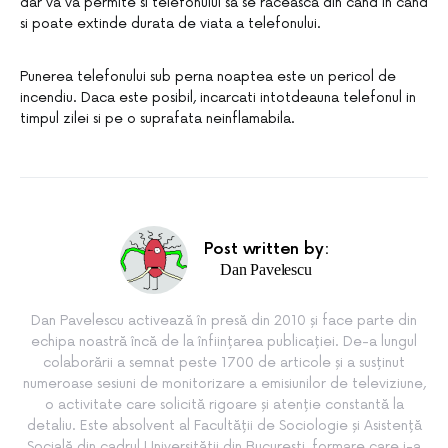
dar va va permite si telefonului sa se raceasca din cand in cand
si poate extinde durata de viata a telefonului.
Punerea telefonului sub perna noaptea este un pericol de
incendiu. Daca este posibil, incarcati intotdeauna telefonul in
timpul zilei si pe o suprafata neinflamabila.
Post written by:
Dan Pavelescu
Dan Pavelescu activează în presă din 2010 și face parte din
echipa noastră încă de la înființarea publicației. De-a lungul
colaborării a semnat peste 1700 de articole și a susținut
numeroase sesiuni de monitorizare a emisiunilor de televiziune,
o activitate care solicită rigoare și atenție constantă la
detaliu. Este absolvent al Facultății de Sociologie și Asistență
Socială din cadrul Universității din București, formare care i-a