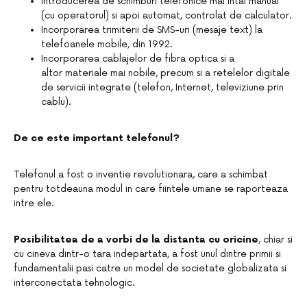
Introducerea de schimburi telefonice mai intai manual
(cu operatorul) si apoi automat, controlat de calculator.
Incorporarea trimiterii de SMS-uri (mesaje text) la
telefoanele mobile, din 1992.
Incorporarea cablajelor de fibra optica si a
altor materiale mai nobile, precum si a retelelor digitale
de servicii integrate (telefon, Internet, televiziune prin
cablu).
De ce este important telefonul?
Telefonul a fost
o inventie revolutionara, care a schimbat
pentru totdeauna modul in care fiintele umane se raporteaza
intre ele.
Posibilitatea de a vorbi de la distanta cu oricine
, chiar si
cu cineva dintr-o tara indepartata, a fost unul dintre primii si
fundamentalii pasi catre un model de societate globalizata si
interconectata tehnologic.