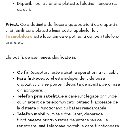
Disponibil pentru oricine plateste, folosind monede sau
carduri.
Privat.
Cele detinute de fiecare gospodarie si care apartin
unei familii care plateste lunar costul apelurilor lor.
Tozmobile.ro
este locul din care poti sa iti cumperi telefonul
preferat.
Ele pot fi, de asemenea, clasificate in:
Cu fir.
Receptorul este atasat la aparat printr-un cablu.
Fara fir.
Receptorul este independent de baza
dispozitivului si se poate indeparta de acesta pe o raza
din apropiere.
Telefon prin satelit.
Cele care sunt legate prin unde
cu un satelit de telecomunicatii, putand fi accesate de
la distanta si functionand cu baterii reincarcabile.
Telefon mobil.
Numite si “celulare”, deoarece
functioneaza printr-o retea de antene sau celule
repetoare, sunt telefoane portabile care functioneaza