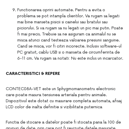
Functionarea opririi automate. Pentru a evita o
problema se pot intampla clientilor. Va rugam sa legati
mai bine manseta pisicii si cainelui sau bratului sau
piciorului. Si va rugam sa nu legati un pic mai putin. Poate
fi mai precis. Trebuie sa ne asiguram ca animalul nu se
misca atunci cand testeaza valoarea presiunii sanguine.
Cand se misca, vor fi citiri incorecte. Inclusiv software-ul
PC gratuit, cablu USB si o manseta de circumferinta de
6-11 cm. Va rugam sa notati: Nu este inclus un incarcator.
CARACTERISTICI & REPERE
CONTEC08A-VET este un Sphygmomanometru electronic
care poate masura tensiunea arteriala pentru animale.
Dispozitivul este dotat cu masurare completa automata, afisaj
LCD color de inalta definitie si vizibilitate puternica
Functia de stocare a datelor poate fi stocata pana la 100 de
grupuri de date, prin care pot fi revizuite datele masurate.