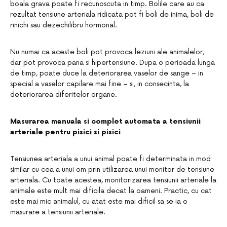
boala grava poate fi recunoscuta in timp. Bolile care au ca
rezultat tensiune arteriala ridicata pot fi boli de inima, boli de
rinichi sau dezechilibru hormonal.
Nu numai ca aceste boli pot provoca leziuni ale animalelor,
dar pot provoca pana si hipertensiune. Dupa o perioada lunga
de timp, poate duce la deteriorarea vaselor de sange – in
special a vaselor capilare mai fine – si, in consecinta, la
deteriorarea diferitelor organe.
Masurarea manuala si complet automata a tensiunii
arteriale pentru pisici si pisici
Tensiunea arteriala a unui animal poate fi determinata in mod
similar cu cea a unui om prin utilizarea unui monitor de tensiune
arteriala. Cu toate acestea, monitorizarea tensiunii arteriale la
animale este mult mai dificila decat la oameni. Practic, cu cat
este mai mic animalul, cu atat este mai dificil sa se ia o
masurare a tensiunii arteriale.