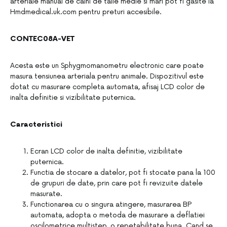
arteriale manual de caini de talie medie si mari pot fi gasite la
Hmdmedical.uk.com pentru preturi accesibile.
CONTEC08A-VET
Acesta este un Sphygmomanometru electronic care poate
masura tensiunea arteriala pentru animale. Dispozitivul este
dotat cu masurare completa automata, afisaj LCD color de
inalta definitie si vizibilitate puternica.
Caracteristici
Ecran LCD color de inalta definitie, vizibilitate
puternica.
Functia de stocare a datelor, pot fi stocate pana la 100
de grupuri de date, prin care pot fi revizuite datele
masurate.
Functionarea cu o singura atingere, masurarea BP
automata, adopta o metoda de masurare a deflatiei
oscilometrice multistep, o repetabilitate buna. Cand se