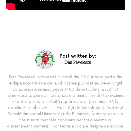
Post written by:
Dan Pavelescu
Dan Pavelescu activează în presă din 2010 și face parte din
echipa noastră încă de la înființarea publicației. De-a lungul
colaborării a semnat peste 1700 de articole și a susținut
numeroase sesiuni de monitorizare a emisiunilor de televiziune,
o activitate care solicită rigoare și atenție constantă la
detaliu. Este absolvent al Facultății de Sociologie și Asistență
Socială din cadrul Universității din București, formare care i-a
oferit instrumentele necesare pentru a analiza cu
discernământ oamenii și contextele sociale despre care scrie.