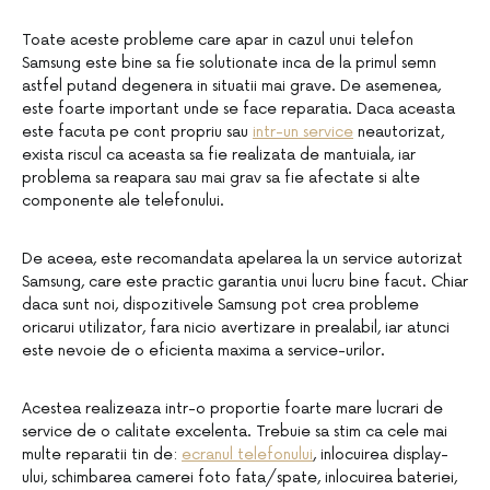
Toate aceste probleme care apar in cazul unui telefon
Samsung este bine sa fie solutionate inca de la primul semn
astfel putand degenera in situatii mai grave. De asemenea,
este foarte important unde se face reparatia. Daca aceasta
este facuta pe cont propriu sau
intr-un service
neautorizat,
exista riscul ca aceasta sa fie realizata de mantuiala, iar
problema sa reapara sau mai grav sa fie afectate si alte
componente ale telefonului.
De aceea, este recomandata apelarea la un service autorizat
Samsung, care este practic garantia unui lucru bine facut. Chiar
daca sunt noi, dispozitivele Samsung pot crea probleme
oricarui utilizator, fara nicio avertizare in prealabil, iar atunci
este nevoie de o eficienta maxima a service-urilor.
Acestea realizeaza intr-o proportie foarte mare lucrari de
service de o calitate excelenta. Trebuie sa stim ca cele mai
multe reparatii tin de:
ecranul telefonului
, inlocuirea display-
ului, schimbarea camerei foto fata/spate, inlocuirea bateriei,