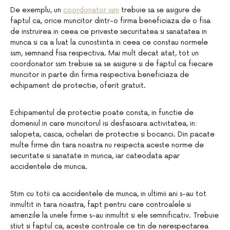
De exemplu, un
coordonator ssm
trebuie sa se asigure de
faptul ca, orice muncitor dintr-o firma beneficiaza de o fisa
de instruirea in ceea ce priveste securitatea si sanatatea in
munca si ca a luat la cunostiinta in ceea ce constau normele
ssm, semnand fisa respectiva. Mai mult decat atat, tot un
coordonator ssm trebuie sa se asigure si de faptul ca fiecare
muncitor in parte din firma respectiva beneficiaza de
echipament de protectie, oferit gratuit.
Echipamentul de protectie poate consta, in functie de
domeniul in care muncitorul isi desfasoara activitatea, in:
salopeta, casca, ochelari de protectie si bocanci. Din pacate
multe firme din tara noastra nu respecta aceste norme de
securitate si sanatate in munca, iar cateodata apar
accidentele de munca.
Stim cu totii ca accidentele de munca, in ultimii ani s-au tot
inmultit in tara noastra, fapt pentru care controalele si
amenzile la unele firme s-au inmultit si ele semnificativ. Trebuie
stiut si faptul ca, aceste controale ce tin de nerespectarea