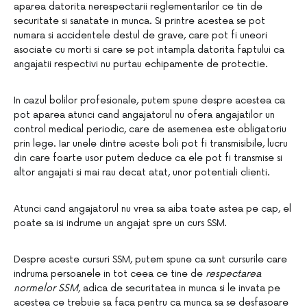
aparea datorita nerespectarii reglementarilor ce tin de
securitate si sanatate in munca. Si printre acestea se pot
numara si accidentele destul de grave, care pot fi uneori
asociate cu morti si care se pot intampla datorita faptului ca
angajatii respectivi nu purtau echipamente de protectie.
In cazul bolilor profesionale, putem spune despre acestea ca
pot aparea atunci cand angajatorul nu ofera angajatilor un
control medical periodic, care de asemenea este obligatoriu
prin lege. Iar unele dintre aceste boli pot fi transmisibile, lucru
din care foarte usor putem deduce ca ele pot fi transmise si
altor angajati si mai rau decat atat, unor potentiali clienti.
Atunci cand angajatorul nu vrea sa aiba toate astea pe cap, el
poate sa isi indrume un angajat spre un curs SSM.
Despre aceste cursuri SSM, putem spune ca sunt cursurile care
indruma persoanele in tot ceea ce tine de
respectarea
normelor SSM
, adica de securitatea in munca si le invata pe
acestea ce trebuie sa faca pentru ca munca sa se desfasoare