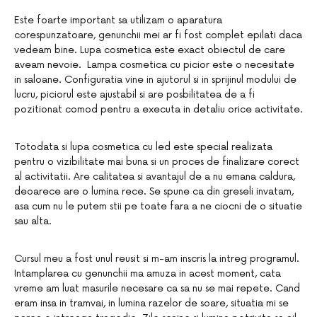
Este foarte important sa utilizam o aparatura
corespunzatoare, genunchii mei ar fi fost complet epilati daca
vedeam bine. Lupa cosmetica este exact obiectul de care
aveam nevoie. Lampa cosmetica cu picior este o necesitate
in saloane. Configuratia vine in ajutorul si in sprijinul modului de
lucru, piciorul este ajustabil si are posbilitatea de a fi
pozitionat comod pentru a executa in detaliu orice activitate.
Totodata si lupa cosmetica cu led este special realizata
pentru o vizibilitate mai buna si un proces de finalizare corect
al activitatii. Are calitatea si avantajul de a nu emana caldura,
deoarece are o lumina rece. Se spune ca din greseli invatam,
asa cum nu le putem stii pe toate fara a ne ciocni de o situatie
sau alta.
Cursul meu a fost unul reusit si m-am inscris la intreg programul.
Intamplarea cu genunchii ma amuza in acest moment, cata
vreme am luat masurile necesare ca sa nu se mai repete. Cand
eram insa in tramvai, in lumina razelor de soare, situatia mi se