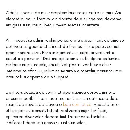
Odata, tocmai de ma indreptam bucuroasa catre un curs. Am
alergat dupa un tramvai din dorinta de a ajunge mai devreme,
am gasit si un scaun liber si m-am asezat incantata.
Am inceput sa admir rochia pe care o alesesem, cat de bine se
potrivea cu geanta, stiam cat de frumos imi sta parul, ce mai,
eram mandra tare. Pana in momentul in care, privirea mi-a
cazut pe genunchi. Desi ma epilasem si sa fiu sigura ca lumina
din baie nu ma inseala, am utilizat pentru verificare chiar
lanterna telefonului, in lumina naturala a soarelui, genunchii mei
erau totusi departe de a fi epilati.
De intors acasa si de terminat operatiunea corect, imi era
oricum imposibil. Insa in acel moment, mi-am dat inca o data
seama de nevoia de a avea o
lupa cosmetica
. Aceasta este
utila si pentru pensat, tatuat, realizarea unghiilor false,
aplicarea diverselor decoratiuni, tratamente faciale,
indiferent daca esti acasa sau intr-un salon.