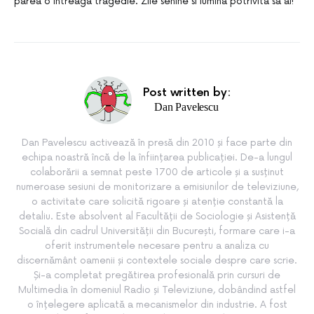
parea o intreaga tragedie. Zile senine si lumina potrivita sa ai!
Post written by:
Dan Pavelescu
Dan Pavelescu activează în presă din 2010 și face parte din
echipa noastră încă de la înființarea publicației. De-a lungul
colaborării a semnat peste 1700 de articole și a susținut
numeroase sesiuni de monitorizare a emisiunilor de televiziune,
o activitate care solicită rigoare și atenție constantă la
detaliu. Este absolvent al Facultății de Sociologie și Asistență
Socială din cadrul Universității din București, formare care i-a
oferit instrumentele necesare pentru a analiza cu
discernământ oamenii și contextele sociale despre care scrie.
Și-a completat pregătirea profesională prin cursuri de
Multimedia în domeniul Radio și Televiziune, dobândind astfel
o înțelegere aplicată a mecanismelor din industrie. A fost