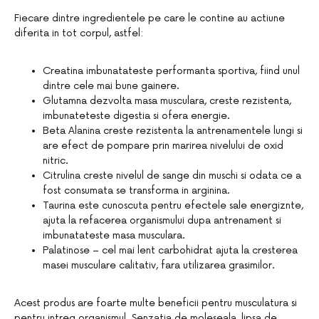
Fiecare dintre ingredientele pe care le contine au actiune
diferita in tot corpul, astfel:
Creatina imbunatateste performanta sportiva, fiind unul
dintre cele mai bune gainere.
Glutamna dezvolta masa musculara, creste rezistenta,
imbunateteste digestia si ofera energie.
Beta Alanina creste rezistenta la antrenamentele lungi si
are efect de pompare prin marirea nivelului de oxid
nitric.
Citrulina creste nivelul de sange din muschi si odata ce a
fost consumata se transforma in arginina.
Taurina este cunoscuta pentru efectele sale energiznte,
ajuta la refacerea organismului dupa antrenament si
imbunatateste masa musculara.
Palatinose – cel mai lent carbohidrat ajuta la cresterea
masei musculare calitativ, fara utilizarea grasimilor.
Acest produs are foarte multe beneficii pentru musculatura si
pentru intreg organismul. Senzatia de moleseala, lipsa de