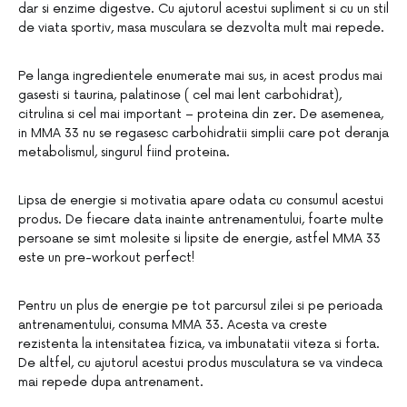
dar si enzime digestve. Cu ajutorul acestui supliment si cu un stil
de viata sportiv, masa musculara se dezvolta mult mai repede.
Pe langa ingredientele enumerate mai sus, in acest produs mai
gasesti si taurina, palatinose ( cel mai lent carbohidrat),
citrulina si cel mai important – proteina din zer. De asemenea,
in MMA 33 nu se regasesc carbohidratii simplii care pot deranja
metabolismul, singurul fiind proteina.
Lipsa de energie si motivatia apare odata cu consumul acestui
produs. De fiecare data inainte antrenamentului, foarte multe
persoane se simt molesite si lipsite de energie, astfel MMA 33
este un pre-workout perfect!
Pentru un plus de energie pe tot parcursul zilei si pe perioada
antrenamentului, consuma MMA 33. Acesta va creste
rezistenta la intensitatea fizica, va imbunatatii viteza si forta.
De altfel, cu ajutorul acestui produs musculatura se va vindeca
mai repede dupa antrenament.