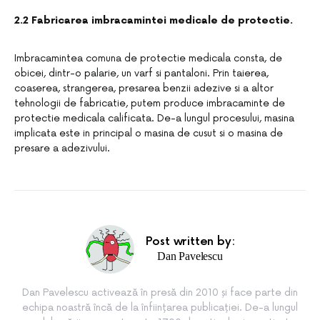
2.2 Fabricarea imbracamintei medicale de protectie.
Imbracamintea comuna de protectie medicala consta, de
obicei, dintr-o palarie, un varf si pantaloni. Prin taierea,
coaserea, strangerea, presarea benzii adezive si a altor
tehnologii de fabricatie, putem produce imbracaminte de
protectie medicala calificata. De-a lungul procesului, masina
implicata este in principal o masina de cusut si o masina de
presare a adezivului.
Post written by:
Dan Pavelescu
Dan Pavelescu activează în presă din 2010 și face parte din
echipa noastră încă de la înființarea publicației. De-a lungul