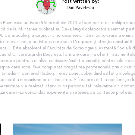
Post written by:
Dan Pavelescu
n Pavelescu activează în presă din 2010 și face parte din echipa noas
ncă de la înființarea publicației. De-a lungul colaborării a semnat pes
0 de articole și a susținut numeroase sesiuni de monitorizare a emisiun
de televiziune, o activitate care solicită rigoare și atenție constantă l
etaliu. Este absolvent al Facultății de Sociologie și Asistență Socială d
cadrul Universității din București, formare care i-a oferit instrumentel
ecesare pentru a analiza cu discernământ oamenii și contextele socia
spre care scrie. Și-a completat pregătirea profesională prin cursuri
ltimedia în domeniul Radio și Televiziune, dobândind astfel o înțeleg
aplicată a mecanismelor din industrie. A fost prezent la conferințe d
pecialitate și a realizat interviuri cu personalități relevante din domeni
zii care i-au consolidat experiența și rețeaua de contacte profesion