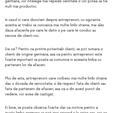
germana, vor intelege mai repede cerintele si vor putea sa fie
mult mai productivi.
In cazul in care discutam despre antreprenori, cu siguranta
acestia ar trebui sa cunoasca mai multe limbi straine, mai ales
daca afacerile pe care le detin si pe care le conduc au
nevoie de clienti noi.
De ce? Pentru ca printre potentialii clienti, se pot numara si
clienti de origine germana, asa ca pentru antreprenori este
foarte important sa poata sa comunice in aceasta limba cu
partenerii lor de afaceri.
Plus de asta, antreprenorii care vorbesc mai multe limbi straine
dau si dovada de seriozitate, si de respect fata de clienti sau
fata de partenerii de afaceri, asa ca si din acest punct de
vedere, vor avea de castigat.
Ei bine, se poate observa foarte clar ca motive pentru a
invata limba germana se pot gasi oricand si la orice ora, asa ca