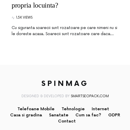
propria locuinta?
1.5K VIEWS
Cu siguranta soarecii sunt rozatoare pe care nimeni nu si
le doreste acasa. Soarecii sunt rozatoare care daca…
SPINMAG
DESIGNED & DEVELOPED BY
SMARTSEOPACK.COM
Telefoane Mobile
Tehnologie
Internet
Casa si gradina
Sanatate
Cum sa fac?
GDPR
Contact