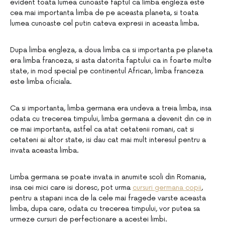
evident toata lumea cunoaste faptul ca limba engleza este
cea mai importanta limba de pe aceasta planeta, si toata
lumea cunoaste cel putin cateva expresii in aceasta limba.
Dupa limba engleza, a doua limba ca si importanta pe planeta
era limba franceza, si asta datorita faptului ca in foarte multe
state, in mod special pe continentul African, limba franceza
este limba oficiala.
Ca si importanta, limba germana era undeva a treia limba, insa
odata cu trecerea timpului, limba germana a devenit din ce in
ce mai importanta, astfel ca atat cetatenii romani, cat si
cetateni ai altor state, isi dau cat mai mult interesul pentru a
invata aceasta limba.
Limba germana se poate invata in anumite scoli din Romania,
insa cei mici care isi doresc, pot urma
cursuri germana copii
,
pentru a stapani inca de la cele mai fragede varste aceasta
limba, dupa care, odata cu trecerea timpului, vor putea sa
urmeze cursuri de perfectionare a acestei limbi.