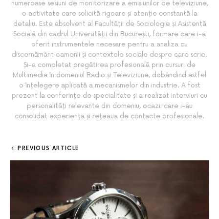
numeroase sesiuni de monitorizare a emisiunilor de televiziune,
o activitate care solicită rigoare și atenție constantă la
detaliu. Este absolvent al Facultății de Sociologie și Asistență
Socială din cadrul Universității din București, formare care i-a
oferit instrumentele necesare pentru a analiza cu
discernământ oamenii și contextele sociale despre care scrie.
Și-a completat pregătirea profesională prin cursuri de
Multimedia în domeniul Radio și Televiziune, dobândind astfel
o înțelegere aplicată a mecanismelor din industrie. A fost
prezent la conferințe de specialitate și a realizat interviuri cu
personalități relevante din domeniu, ocazii care i-au
consolidat experiența și rețeaua de contacte profesionale.
PREVIOUS ARTICLE