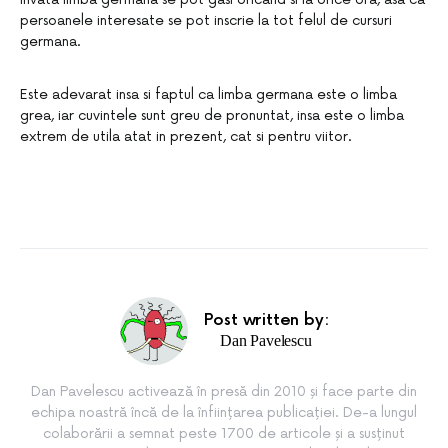
persoanele interesate se pot inscrie la tot felul de cursuri
germana.
Este adevarat insa si faptul ca limba germana este o limba
grea, iar cuvintele sunt greu de pronuntat, insa este o limba
extrem de utila atat in prezent, cat si pentru viitor.
Post written by:
Dan Pavelescu
Dan Pavelescu activează în presă din 2010 și face parte din
echipa noastră încă de la înființarea publicației. De-a lungul
colaborării a semnat peste 1700 de articole și a susținut