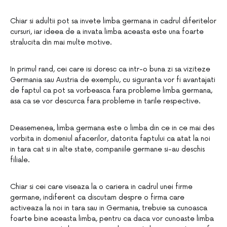
Chiar si adultii pot sa invete limba germana in cadrul diferitelor
cursuri, iar ideea de a invata limba aceasta este una foarte
stralucita din mai multe motive.
In primul rand, cei care isi doresc ca intr-o buna zi sa viziteze
Germania sau Austria de exemplu, cu siguranta vor fi avantajati
de faptul ca pot sa vorbeasca fara probleme limba germana,
asa ca se vor descurca fara probleme in tarile respective.
Deasemenea, limba germana este o limba din ce in ce mai des
vorbita in domeniul afacerilor, datorita faptului ca atat la noi
in tara cat si in alte state, companiile germane si-au deschis
filiale.
Chiar si cei care viseaza la o cariera in cadrul unei firme
germane, indiferent ca discutam despre o firma care
activeaza la noi in tara sau in Germania, trebuie sa cunoasca
foarte bine aceasta limba, pentru ca daca vor cunoaste limba