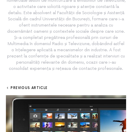
numeroase sesiuni de monitorizare a emisiunilor de televiziune,
o activitate care solicită rigoare și atenție constantă la
detaliu. Este absolvent al Facultății de Sociologie și Asistență
Socială din cadrul Universității din București, formare care i-a
oferit instrumentele necesare pentru a analiza cu
discernământ oamenii și contextele sociale despre care scrie.
Și-a completat pregătirea profesională prin cursuri de
Multimedia în domeniul Radio și Televiziune, dobândind astfel
o înțelegere aplicată a mecanismelor din industrie. A fost
prezent la conferințe de specialitate și a realizat interviuri cu
personalități relevante din domeniu, ocazii care i-au
consolidat experiența și rețeaua de contacte profesionale.
PREVIOUS ARTICLE