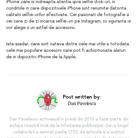
iPhone care isi indreapta atentia spre selfie stick-uri, in
conditiile in care dispozitivele iPhone sunt renumite datorita
calitatii selfie-urilor efectuate. Cei pasionati de fotografie si
cei care zi de zi incarca selfie-uri pe Instagram, cu siguranta isi
vor alege si un astfel de accesoriu.
Iata asadar, care sunt cateva dintre cele mai utile si totodata
cele mai populare accesorii care pot fi achizitionate alaturi
de in dispozitiv iPhone de la Apple.
Post written by:
Dan Pavelescu
Dan Pavelescu activează în presă din 2010 și face parte din
echipa noastră încă de la înființarea publicației. De-a lungul
colaborării a semnat peste 1700 de articole și a susținut