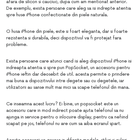
afara de silicon si cauciuc, dupa cum am mentionat anterior.
De exemplu, exista persoane care aleg sa isi indrepte atentia
spre huse iPhone confectionate din piele naturala.
O husa iPhone din piele, este si foart eleganta, dar si foarte
rezistenta si durabila, deci dispozitivul va fi protejat fara
probleme.
Exista persoane care atunci cand isi aleg dispozitivul iPhone isi
indreapta atentia si spre pun PopSocket, un accesoriu pentru
iPhone ieftin dar deosebit de util. acesta permite o prindere
mai buna a dispozitivului intre degete sau cu degetele, iar
utilizatorii au sanse mult mai mici sa scape telefonul din mana.
Ce inseamna acest lucru? Ei bine, un popsocket este un
accesoriu care in mod indirect poate ajuta telefonul sa nu
ajunga in service pentru o inlocuire display, pentru ca nefiind
scapat pe jos, telefonul nu are cum sa aiba ecranul spart.