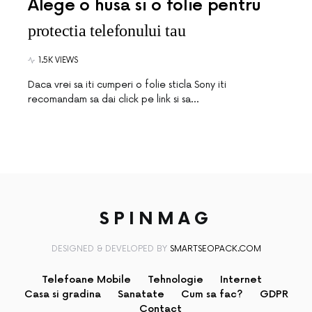
Alege o husa si o folie pentru
protectia telefonului tau
1.5K VIEWS
Daca vrei sa iti cumperi o folie sticla Sony iti
recomandam sa dai click pe link si sa…
SPINMAG
DESIGNED & DEVELOPED BY
SMARTSEOPACK.COM
Telefoane Mobile
Tehnologie
Internet
Casa si gradina
Sanatate
Cum sa fac?
GDPR
Contact