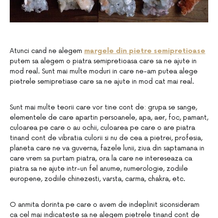
Atunci cand ne alegem
margele din pietre semipretioase
putem sa alegem o piatra semipretioasa care sa ne ajute in
mod real. Sunt mai multe moduri in care ne-am putea alege
pietrele semipretiase care sa ne ajute in mod cat mai real.
Sunt mai multe teorii care vor tine cont de: grupa se sange,
elementele de care apartin persoanele, apa, aer, foc, pamant,
culoarea pe care o au ochii, culoarea pe care o are piatra
tinand cont de vibratia culorii si nu de cea a pietrei, profesia,
planeta care ne va guverna, fazele lunii, ziua din saptamana in
care vrem sa purtam piatra, ora la care ne intereseaza ca
piatra sa ne ajute intr-un fel anume, numerologie, zodiile
europene, zodiile chinezesti, varsta, carma, chakra, etc.
O anmita dorinta pe care o avem de indeplinit siconsideram
ca cel mai indicateste sa ne alegem pietrele tinand cont de