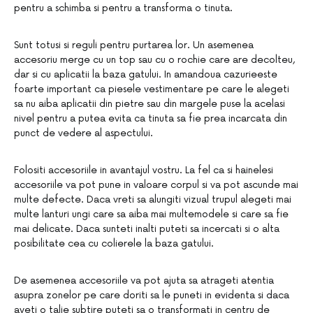
pentru a schimba si pentru a transforma o tinuta.
Sunt totusi si reguli pentru purtarea lor. Un asemenea
accesoriu merge cu un top sau cu o rochie care are decolteu,
dar si cu aplicatii la baza gatului. In amandoua cazurieeste
foarte important ca piesele vestimentare pe care le alegeti
sa nu aiba aplicatii din pietre sau din margele puse la acelasi
nivel pentru a putea evita ca tinuta sa fie prea incarcata din
punct de vedere al aspectului.
Folositi accesoriile in avantajul vostru. La fel ca si hainelesi
accesoriile va pot pune in valoare corpul si va pot ascunde mai
multe defecte. Daca vreti sa alungiti vizual trupul alegeti mai
multe lanturi ungi care sa aiba mai multemodele si care sa fie
mai delicate. Daca sunteti inalti puteti sa incercati si o alta
posibilitate cea cu colierele la baza gatului.
De asemenea accesoriile va pot ajuta sa atrageti atentia
asupra zonelor pe care doriti sa le puneti in evidenta si daca
aveti o talie subtire puteti sa o transformati in centru de