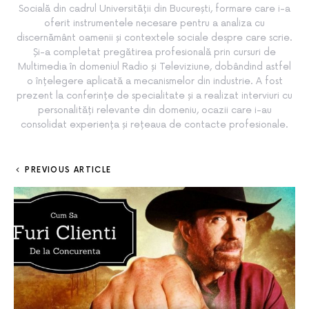
Socială din cadrul Universității din București, formare care i-a
oferit instrumentele necesare pentru a analiza cu
discernământ oamenii și contextele sociale despre care scrie.
Și-a completat pregătirea profesională prin cursuri de
Multimedia în domeniul Radio și Televiziune, dobândind astfel
o înțelegere aplicată a mecanismelor din industrie. A fost
prezent la conferințe de specialitate și a realizat interviuri cu
personalități relevante din domeniu, ocazii care i-au
consolidat experiența și rețeaua de contacte profesionale.
PREVIOUS ARTICLE