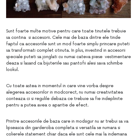
Sunt foarte multe motive pentru care toate tinutele trebuie
sa contina si accesorii. Cele mai de baza dintre ele tinde
faptul ca accesoriile sunt un mod foarte simplu princare puteti
sa transformati complet otinuta. In plus, investind in accesorii
speciale puteti sa jonglati cu numai cateva piese vestimentare
deaza si lasand ca bijuteriile sau pantofii alesi sava schimbe
lookul.
Cu toate astea in momentul in care vine vorba despre
alegerea accesoriilor in modcorect, nu numai creativitatea
conteaza ci si regulile debaza ce trebuie sa fie indeplinite
pentru a putea avea o aparitie de efect.
Printre accesoriile de baza care in modsigur nu ar trebui sa va
lipseasca din garderoba completa si versatila se numara si
colierele statement chiar daca ele sunt cele mai la indemana