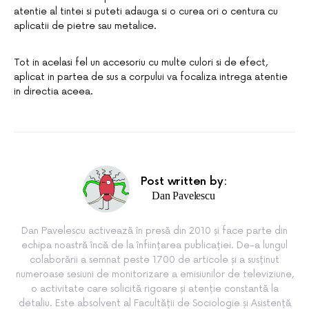
atentie al tintei si puteti adauga si o curea ori o centura cu
aplicatii de pietre sau metalice.
Tot in acelasi fel un accesoriu cu multe culori si de efect,
aplicat in partea de sus a corpului va focaliza intrega atentie
in directia aceea.
Post written by:
Dan Pavelescu
Dan Pavelescu activează în presă din 2010 și face parte din
echipa noastră încă de la înființarea publicației. De-a lungul
colaborării a semnat peste 1700 de articole și a susținut
numeroase sesiuni de monitorizare a emisiunilor de televiziune,
o activitate care solicită rigoare și atenție constantă la
detaliu. Este absolvent al Facultății de Sociologie și Asistență