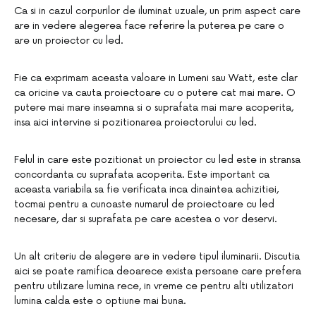
Ca si in cazul corpurilor de iluminat uzuale, un prim aspect care
are in vedere alegerea face referire la puterea pe care o
are un proiector cu led.
Fie ca exprimam aceasta valoare in Lumeni sau Watt, este clar
ca oricine va cauta proiectoare cu o putere cat mai mare. O
putere mai mare inseamna si o suprafata mai mare acoperita,
insa aici intervine si pozitionarea proiectorului cu led.
Felul in care este pozitionat un proiector cu led este in stransa
concordanta cu suprafata acoperita. Este important ca
aceasta variabila sa fie verificata inca dinaintea achizitiei,
tocmai pentru a cunoaste numarul de proiectoare cu led
necesare, dar si suprafata pe care acestea o vor deservi.
Un alt criteriu de alegere are in vedere tipul iluminarii. Discutia
aici se poate ramifica deoarece exista persoane care prefera
pentru utilizare lumina rece, in vreme ce pentru alti utilizatori
lumina calda este o optiune mai buna.