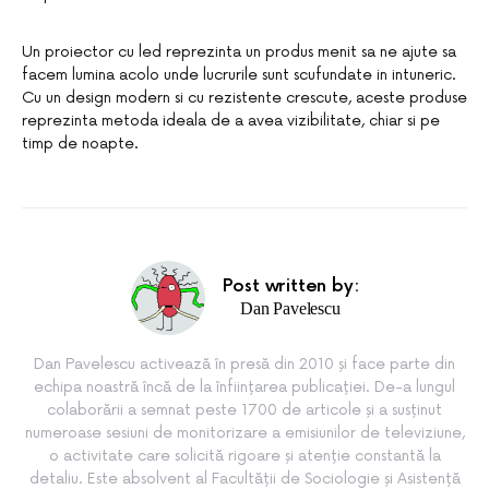
Un proiector cu led reprezinta un produs menit sa ne ajute sa
facem lumina acolo unde lucrurile sunt scufundate in intuneric.
Cu un design modern si cu rezistente crescute, aceste produse
reprezinta metoda ideala de a avea vizibilitate, chiar si pe
timp de noapte.
Post written by:
Dan Pavelescu
Dan Pavelescu activează în presă din 2010 și face parte din
echipa noastră încă de la înființarea publicației. De-a lungul
colaborării a semnat peste 1700 de articole și a susținut
numeroase sesiuni de monitorizare a emisiunilor de televiziune,
o activitate care solicită rigoare și atenție constantă la
detaliu. Este absolvent al Facultății de Sociologie și Asistență