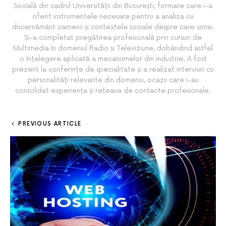
Socială din cadrul Universității din București, formare care i-a
oferit instrumentele necesare pentru a analiza cu
discernământ oamenii și contextele sociale despre care scrie.
Și-a completat pregătirea profesională prin cursuri de
Multimedia în domeniul Radio și Televiziune, dobândind astfel
o înțelegere aplicată a mecanismelor din industrie. A fost
prezent la conferințe de specialitate și a realizat interviuri cu
personalități relevante din domeniu, ocazii care i-au
consolidat experiența și rețeaua de contacte profesionale.
PREVIOUS ARTICLE