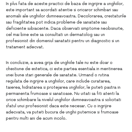
In plus fata de aceste practici de baza de ingrijire a unghiilor,
este important sa acordati atentie si oricaror schimbari sau
anomalii ale unghiilor dumneavoastra. Decolorarea, crestaturile
sau fragilitatea pot indica probleme de sanatate sau
deficiente subiacente. Daca observati simptome neobisnuite,
cel mai bine este sa consultati un dermatolog sau un
profesionist din domeniul sanatatii pentru un diagnostic si un
tratament adecvat.
In concluzie, a avea grija de unghiile tale nu este doar o
chestiune de estetica, ci este partea esentiala in mentinerea
unei bune stari generale de sanatate. Urmand o rutina
regulata de ingrijire a unghiilor, care include curatarea,
taierea, hidratarea si protejarea unghiilor, le puteti pastra in
permanenta frumoase si sanatoase. Nu uitati sa fiti atenti la
orice schimbare la nivelul unghiilor dumneavoastra si solicitati
sfatul unui profesionist daca este necesar. Cu o ingrijire
adecvata, va puteti bucura de unghii puternice si frumoase
pentru multi ani de acum incolo.