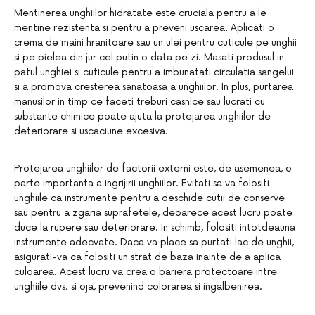
Mentinerea unghiilor hidratate este cruciala pentru a le
mentine rezistenta si pentru a preveni uscarea. Aplicati o
crema de maini hranitoare sau un ulei pentru cuticule pe unghii
si pe pielea din jur cel putin o data pe zi. Masati produsul in
patul unghiei si cuticule pentru a imbunatati circulatia sangelui
si a promova cresterea sanatoasa a unghiilor. In plus, purtarea
manusilor in timp ce faceti treburi casnice sau lucrati cu
substante chimice poate ajuta la protejarea unghiilor de
deteriorare si uscaciune excesiva.
Protejarea unghiilor de factorii externi este, de asemenea, o
parte importanta a ingrijirii unghiilor. Evitati sa va folositi
unghiile ca instrumente pentru a deschide cutii de conserve
sau pentru a zgaria suprafetele, deoarece acest lucru poate
duce la rupere sau deteriorare. In schimb, folositi intotdeauna
instrumente adecvate. Daca va place sa purtati lac de unghii,
asigurati-va ca folositi un strat de baza inainte de a aplica
culoarea. Acest lucru va crea o bariera protectoare intre
unghiile dvs. si oja, prevenind colorarea si ingalbenirea.