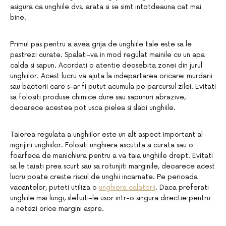
asigura ca unghiile dvs. arata si se simt intotdeauna cat mai
bine.
Primul pas pentru a avea grija de unghiile tale este sa le
pastrezi curate. Spalati-va in mod regulat mainile cu un apa
calda si sapun. Acordati o atentie deosebita zonei din jurul
unghiilor. Acest lucru va ajuta la indepartarea oricarei murdarii
sau bacterii care s-ar fi putut acumula pe parcursul zilei. Evitati
sa folositi produse chimice dure sau sapunuri abrazive,
deoarece acestea pot usca pielea si slabi unghiile.
Taierea regulata a unghiilor este un alt aspect important al
ingrijirii unghiilor. Folositi unghiera ascutita si curata sau o
foarfeca de manichiura pentru a va taia unghiile drept. Evitati
sa le taiati prea scurt sau sa rotunjiti marginile, deoarece acest
lucru poate creste riscul de unghii incarnate. Pe perioada
vacantelor, puteti utiliza o
unghiera calatorii
. Daca preferati
unghiile mai lungi, slefuiti-le usor intr-o singura directie pentru
a netezi orice margini aspre.