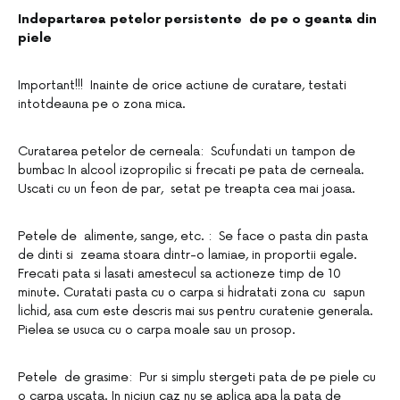
Indepartarea petelor persistente de pe o geanta din
piele
Important!!! Inainte de orice actiune de curatare, testati
intotdeauna pe o zona mica.
Curatarea petelor de cerneala: Scufundati un tampon de
bumbac In alcool izopropilic si frecati pe pata de cerneala.
Uscati cu un feon de par, setat pe treapta cea mai joasa.
Petele de alimente, sange, etc. : Se face o pasta din pasta
de dinti si zeama stoara dintr-o lamiae, in proportii egale.
Frecati pata si lasati amestecul sa actioneze timp de 10
minute. Curatati pasta cu o carpa si hidratati zona cu sapun
lichid, asa cum este descris mai sus pentru curatenie generala.
Pielea se usuca cu o carpa moale sau un prosop.
Petele de grasime: Pur si simplu stergeti pata de pe piele cu
o carpa uscata. In niciun caz nu se aplica apa la pata de