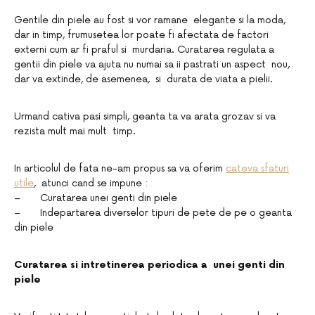
Gentile din piele au fost si vor ramane elegante si la moda,
dar in timp, frumusetea lor poate fi afectata de factori
externi cum ar fi praful si murdaria. Curatarea regulata a
gentii din piele va ajuta nu numai sa ii pastrati un aspect nou,
dar va extinde, de asemenea, si durata de viata a pielii.
Urmand cativa pasi simpli, geanta ta va arata grozav si va
rezista mult mai mult timp.
In articolul de fata ne-am propus sa va oferim
cateva sfaturi
utile
, atunci cand se impune :
– Curatarea unei genti din piele
– Indepartarea diverselor tipuri de pete de pe o geanta
din piele
Curatarea si intretinerea periodica a unei genti din
piele