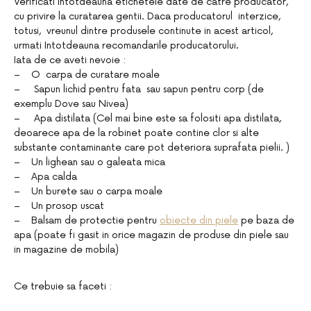
Verificati Intotdeauna etichetele date de catre producator,
cu privire la curatarea gentii. Daca producatorul interzice,
totusi, vreunul dintre produsele continute in acest articol,
urmati Intotdeauna recomandarile producatorului.
Iata de ce aveti nevoie :
– O carpa de curatare moale
– Sapun lichid pentru fata sau sapun pentru corp (de
exemplu Dove sau Nivea)
– Apa distilata (Cel mai bine este sa folositi apa distilata,
deoarece apa de la robinet poate contine clor si alte
substante contaminante care pot deteriora suprafata pielii. )
– Un lighean sau o galeata mica
– Apa calda
– Un burete sau o carpa moale
– Un prosop uscat
– Balsam de protectie pentru
obiecte din piele
pe baza de
apa (poate fi gasit in orice magazin de produse din piele sau
in magazine de mobila)
Ce trebuie sa faceti :