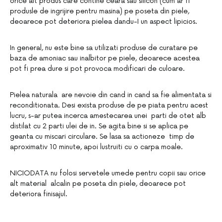
orice alt produs care contine ceara sau silicon (cum ar fi
produsle de ingrijire pentru masina) pe poseta din piele,
deoarece pot deteriora pielea dandu-I un aspect lipicios.
In general, nu este bine sa utilizati produse de curatare pe
baza de amoniac sau inalbitor pe piele, deoarece acestea
pot fi prea dure si pot provoca modificari de culoare.
Pielea naturala are nevoie din cand in cand sa fie alimentata si
reconditionata. Desi exista produse de pe piata pentru acest
lucru, s-ar putea incerca amestecarea unei parti de otet alb
distilat cu 2 parti ulei de in. Se agita bine si se aplica pe
geanta cu miscari circulare. Se lasa sa actioneze timp de
aproximativ 10 minute, apoi lustruiti cu o carpa moale.
NICIODATA nu folosi servetele umede pentru copii sau orice
alt material alcalin pe poseta din piele, deoarece pot
deteriora finisajul.