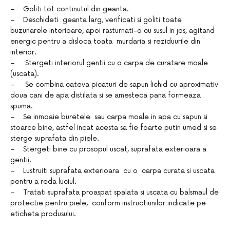
– Goliti tot continutul din geanta.
– Deschideti geanta larg, verificati si goliti toate
buzunarele interioare, apoi rasturnati-o cu susul in jos, agitand
energic pentru a disloca toata murdaria si reziduurile din
interior.
– Stergeti interiorul gentii cu o carpa de curatare moale
(uscata).
– Se combina cateva picaturi de sapun lichid cu aproximativ
doua cani de apa distilata si se amesteca pana formeaza
spuma.
– Se inmoaie buretele sau carpa moale in apa cu sapun si
stoarce bine, astfel incat acesta sa fie foarte putin umed si se
sterge suprafata din piele.
– Stergeti bine cu prosopul uscat, suprafata exterioara a
gentii.
– Lustruiti suprafata exterioara cu o carpa curata si uscata
pentru a reda luciul.
– Tratati suprafata proaspat spalata si uscata cu balsmaul de
protectie pentru piele, conform instructiunilor indicate pe
eticheta produsului.