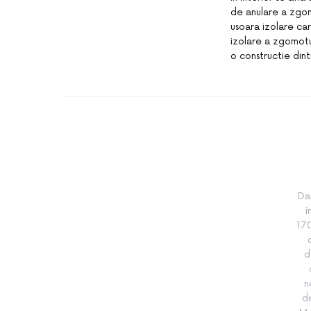
de anulare a zgom
usoara izolare car
izolare a zgomotul
o constructie dint
Da
î
170
d
n
de