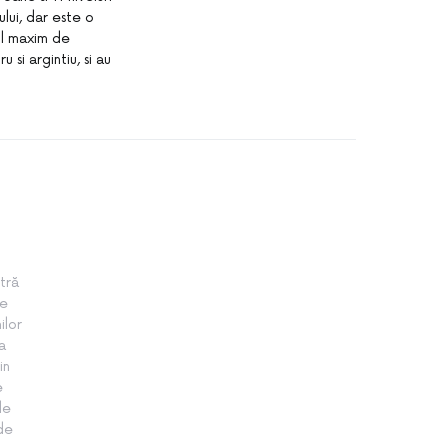
ui, dar este o
lul maxim de
 si argintiu, si au
tră
te
ilor
a
in
e
le
 de