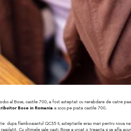
odus al Bose, castile 700, a fost asteptat cu nerabdare de catre pasi
tribuitor Bose in Romania
a scos pe piata castile 700.
te: dupa flamboaiantul QC35 II, asteptarile erau mari pentru noua nav
rasplatit. Cu ultimele sale casti, Bose a urcat o treapta si se afla acum