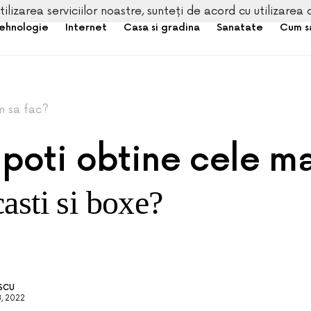
tilizarea serviciilor noastre, sunteți de acord cu utilizarea 
ehnologie
Internet
Casa si gradina
Sanatate
Cum s
 sa fac?
poti obtine cele ma
asti si boxe?
ESCU
, 2022