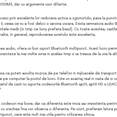
0XM3, dar cu argumente usor diferite.
lucesc prin excelenta lor reducere activa a zgomotului, pana la punct
I, ceea ce nu a fost deloc o sarcina usoara. Exista semnatura audio 
tele medii (in timp ce Sony prefera basul). Cu toate acestea, castile
inalte. In general, reproducerea sunetului este excelenta.
tea audio, ofera un bun suport Bluetooth multipunct. Acest lucru permi
necteze la mai multe surse in acelasi timp si sa treaca de la una la alta
na ca puteti asculta muzica de pe telefon in mijloacele de transport 
de pe computer la postul de lucru. Este un avantaj real in viata de zi c
a setul de casti nu suporta codecurile Bluetooth aptX, aptX HD si LDA
?
ta codecuri mai bune, dar ca diferenta este mica sau inexistenta pen
i cu urechea fina vor observa o diferenta. Pe scurt, preferam latura p
tipunct, care este mult mai utila pentru utilizarea zilnica.