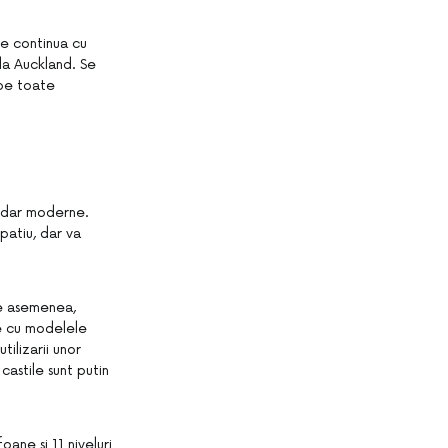
re continua cu
la Auckland. Se
ape toate
e, dar moderne.
patiu, dar va
de asemenea,
ie cu modelele
ilizarii unor
castile sunt putin
ane si 11 niveluri