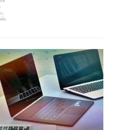
ere
e
u,
ale.