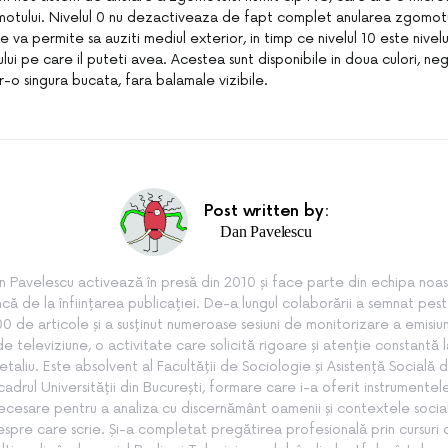
otului. Nivelul 0 nu dezactiveaza de fapt complet anularea zgomotul
e va permite sa auziti mediul exterior, in timp ce nivelul 10 este nive
ui pe care il puteti avea. Acestea sunt disponibile in doua culori, negru
r-o singura bucata, fara balamale vizibile.
Post written by:
Dan Pavelescu
n Pavelescu activează în presă din 2010 și face parte din echipa noas
ncă de la înființarea publicației. De-a lungul colaborării a semnat pes
0 de articole și a susținut numeroase sesiuni de monitorizare a emisiun
de televiziune, o activitate care solicită rigoare și atenție constantă l
etaliu. Este absolvent al Facultății de Sociologie și Asistență Socială d
cadrul Universității din București, formare care i-a oferit instrumentel
ecesare pentru a analiza cu discernământ oamenii și contextele socia
spre care scrie. Și-a completat pregătirea profesională prin cursuri