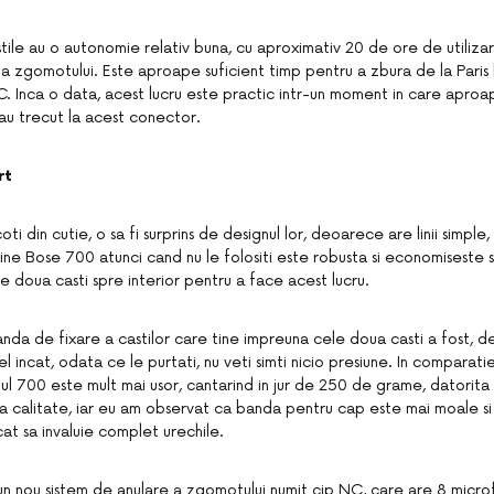
ile au o autonomie relativ buna, cu aproximativ 20 de ore de utiliza
a zgomotului. Este aproape suficient timp pentru a zbura de la Paris 
C. Inca o data, acest lucru este practic intr-un moment in care apro
au trecut la acest conector.
rt
oti din cutie, o sa fi surprins de designul lor, deoarece are linii simpl
ine Bose 700 atunci cand nu le folositi este robusta si economiseste s
ele doua casti spre interior pentru a face acest lucru.
anda de fixare a castilor care tine impreuna cele doua casti a fost, 
el incat, odata ce le purtati, nu veti simti nicio presiune. In comparat
l 700 este mult mai usor, cantarind in jur de 250 de grame, datorita ut
a calitate, iar eu am observat ca banda pentru cap este mai moale si 
ncat sa invaluie complet urechile.
a un nou sistem de anulare a zgomotului numit cip NC, care are 8 microfo