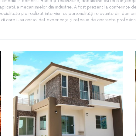
ltimedia în domeniul Radio și Televiziune, dobândind astfel o înțeleg
aplicată a mecanismelor din industrie. A fost prezent la conferințe d
pecialitate și a realizat interviuri cu personalități relevante din domeni
zii care i-au consolidat experiența și rețeaua de contacte profesion