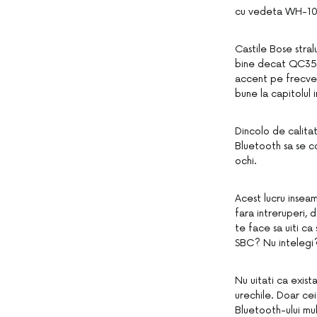
cu vedeta WH-100
Castile Bose stra
bine decat QC35 I
accent pe frecven
bune la capitolul 
Dincolo de calita
Bluetooth sa se co
ochi.
Acest lucru inseam
fara intreruperi, 
te face sa uiti c
SBC? Nu intelegi
Nu uitati ca exis
urechile. Doar ce
Bluetooth-ului mul