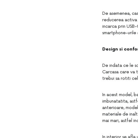
De asemenea, cast
reducerea activa 
incarca prin USB-
smartphone-urile 
Design si confo
De indata ce le sc
Carcasa care va t
trebui sa rotiti c
In acest model, b
imbunatatita, astf
anterioare, modelu
materiale de inalt
mai mari, astfel i
In interior se afl