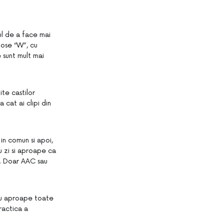
ul de a face mai
Bose “W”, cu
 sunt mult mai
te castilor
 cat ai clipi din
in comun si apoi,
u zi si aproape ca
C. Doar AAC sau
tru aproape toate
ractica a