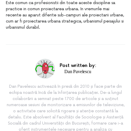
Este comun ca profesionistii din toate aceste discipline sa
practice in comun proiectarea urbana. In vremurile mai
recente au aparut diferite sub-campuri ale proiectarii urbane,
cum ar fi proiectarea urbana strategica, urbanismul peisajului si
urbanismul durabil.
Post written by:
Dan Pavelescu
Dan Pavelescu activează în presă din 2010 și face parte din
echipa noastră încă de la înființarea publicației. De-a lungul
colaborării a semnat peste 1700 de articole și a susținut
numeroase sesiuni de monitorizare a emisiunilor de televiziune,
o activitate care solicită rigoare și atenție constantă la
detaliu. Este absolvent al Facultății de Sociologie și Asistență
Socială din cadrul Universității din București, formare care i-a
oferit instrumentele necesare pentru a analiza cu