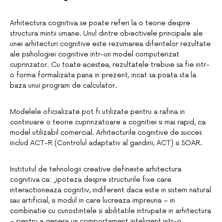
Arhitectura cognitiva se poate referi la o teorie despre
structura mintii umane. Unul dintre obiectivele principale ale
unei arhitecturi cognitive este rezumarea diferitelor rezultate
ale psihologiei cognitive intr-un model computerizat
cuprinzator. Cu toate acestea, rezultatele trebuie sa fie intr-
o forma formalizata pana in prezent, incat sa poata sta la
baza unui program de calculator.
Modelele oficializate pot fi utilizate pentru a rafina in
continuare o teorie cuprinzatoare a cognitiei si mai rapid, ca
model utilizabil comercial. Arhitecturile cognitive de succes
includ ACT-R (Controlul adaptativ al gandirii, ACT) si SOAR.
Institutul de tehnologii creative defineste arhitectura
cognitiva ca: „ipoteza despre structurile fixe care
interactioneaza cognitiv, indiferent daca este in sistem natural
sau artificial, si modul in care lucreaza impreuna – in
combinatie cu cunostintele si abilitatile intrupate in arhitectura
– pentru a genera un comportament inteligent intr-o