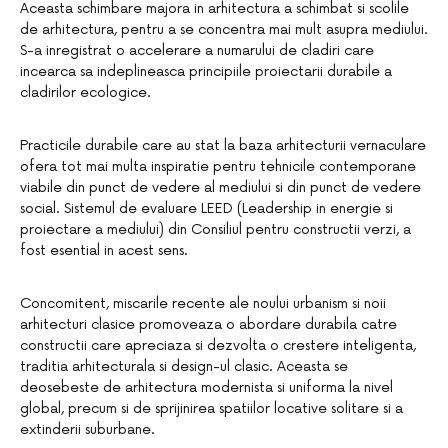
Aceasta schimbare majora in arhitectura a schimbat si scolile
de arhitectura, pentru a se concentra mai mult asupra mediului.
S-a inregistrat o accelerare a numarului de cladiri care
incearca sa indeplineasca principiile proiectarii durabile a
cladirilor ecologice.
Practicile durabile care au stat la baza arhitecturii vernaculare
ofera tot mai multa inspiratie pentru tehnicile contemporane
viabile din punct de vedere al mediului si din punct de vedere
social. Sistemul de evaluare LEED (Leadership in energie si
proiectare a mediului) din Consiliul pentru constructii verzi, a
fost esential in acest sens.
Concomitent, miscarile recente ale noului urbanism si noii
arhitecturi clasice promoveaza o abordare durabila catre
constructii care apreciaza si dezvolta o crestere inteligenta,
traditia arhitecturala si design-ul clasic. Aceasta se
deosebeste de arhitectura modernista si uniforma la nivel
global, precum si de sprijinirea spatiilor locative solitare si a
extinderii suburbane.