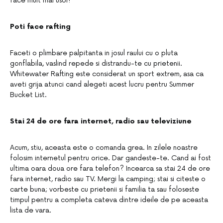
face mult mai usor!
Poti face rafting
Faceti o plimbare palpitanta in josul raului cu o pluta
gonflabila, vaslind repede si distrandu-te cu prietenii.
Whitewater Rafting este considerat un sport extrem, asa ca
aveti grija atunci cand alegeti acest lucru pentru Summer
Bucket List.
Stai 24 de ore fara internet, radio sau televiziune
Acum, stiu, aceasta este o comanda grea. In zilele noastre
folosim internetul pentru orice. Dar gandeste-te. Cand ai fost
ultima oara doua ore fara telefon? Incearca sa stai 24 de ore
fara internet, radio sau TV. Mergi la camping; stai si citeste o
carte buna; vorbeste cu prietenii si familia ta sau foloseste
timpul pentru a completa cateva dintre ideile de pe aceasta
lista de vara.