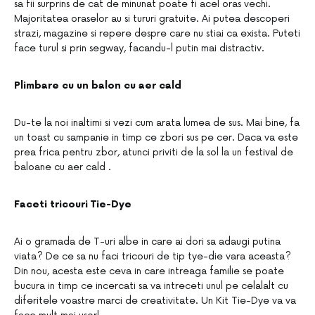
sa fii surprins de cat de minunat poate fi acel oras vechi.
Majoritatea oraselor au si tururi gratuite. Ai putea descoperi
strazi, magazine si repere despre care nu stiai ca exista. Puteti
face turul si prin segway, facandu-l putin mai distractiv.
Plimbare cu un balon cu aer cald
Du-te la noi inaltimi si vezi cum arata lumea de sus. Mai bine, fa
un toast cu sampanie in timp ce zbori sus pe cer. Daca va este
prea frica pentru zbor, atunci priviti de la sol la un festival de
baloane cu aer cald .
Faceti tricouri Tie-Dye
Ai o gramada de T-uri albe in care ai dori sa adaugi putina
viata? De ce sa nu faci tricouri de tip tye-die vara aceasta?
Din nou, acesta este ceva in care intreaga familie se poate
bucura in timp ce incercati sa va intreceti unul pe celalalt cu
diferitele voastre marci de creativitate. Un Kit Tie-Dye va va