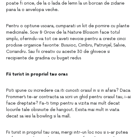
poate fi orice, de la o lada de lemn la un borcan de zidarie
pana la o anvelopa veche.
Pentru o optiune usoara, cumparati un kit de pornire cu plante
medicinale. Sow & Grow de la Nature Blossom face totul
simplu, oferindu-va tot ce aveti nevoie pentru a creste cinci
produse organice favorite: Busuioc, Cimbru, Patrunjel, Salvie,
Coriandru. Sau fii creativ cu aceste 30 de ghivece si
recipiente de gradina cu buget redus
Fii turist in propriul tau oras
Poti spune cu incredere ca iti cunosti orasul in si in afara? Daca
Frommer’s te-ar contracta sa scrii un ghid pentru orasul tau, i-ai
face dreptate? Fa-ti timp pentru a vizita mai mult decat
locurile tale obisnuite de hangout. Exista mai mult in viata
decat sa iesi la bowling si la mall.
Fii turist in propriul tau oras, mergi intr-un loc nou si s-ar putea