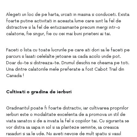
Alegeti un loc de pe harta, urcati in masina si conduceti. Exista
foarte putine activitati in aceasta lume care sunt la fel de
distractive si la fel de entuziasmante precum mergi intr-o
calatorie, fie singur, fie cu cei mai buni prieteni ai tai.
Faceti o lista cu toate lucrurile pe care ati dori sa le faceti pe
parcurs si lasati celelalte jetoane sa cada acolo unde pot.
Doar du-te si distreaza-te. Drumul deschis ne cheama pe toti.
Una dintre calatoriile mele preferate a fost Cabot Trail din
Canada !
Cultivati o gradina de ierburi
Gradinaritul poate fi foarte distractiv, iar cultivarea propriilor
ierburi este o modalitate excelenta de a promova un stil de
viata sanatos si de a invata la fel si copiilor tai. Cu siguranta se
vor distra sa sapa in sol si sa planteze seminte, sa creasca
rasaduri si sa le ude. Nu aveti nevoie de mult spatiu si vasul