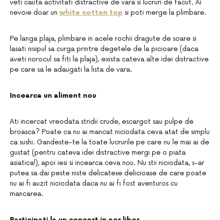
veti cauta activitati distractive de vara si lucruri de facut. Ai
nevoie doar un
white cotton top
si poti merge la plimbare.
Pe langa plaja, plimbare in acele rochii dragute de soare si
lasati nisipul sa curga printre degetele de la picioare (daca
aveti norocul sa fiti la plaja), exista cateva alte idei distractive
pe care sa le adaugati la lista de vara.
Incearca un aliment nou
Ati incercat vreodata stridii crude, escargot sau pulpe de
broasca? Poate ca nu ai mancat niciodata ceva atat de simplu
ca sushi. Gandeste-te la toate lucrurile pe care nu le mai ai de
gustat (pentru cateva idei distractive mergi pe o piata
asiatica!), apoi iesi si incearca ceva nou. Nu stii niciodata, s-ar
putea sa dai peste niste delicatese delicioase de care poate
nu ai fi auzit niciodata daca nu ai fi fost aventuros cu
mancarea.
Participati la un concert in aer liber