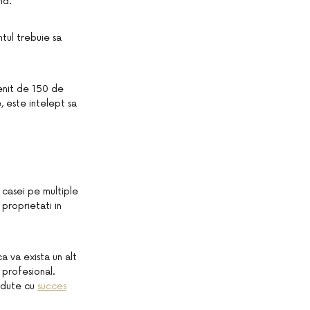
nd.
ntul trebuie sa
venit de 150 de
, este intelept sa
 casei pe multiple
 proprietati in
a va exista un alt
profesional.
andute cu
succes