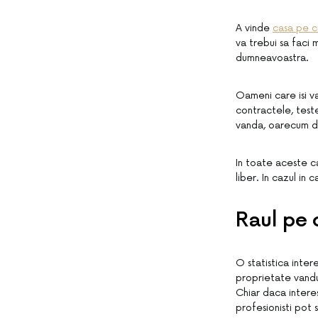
A vinde
casa pe c
va trebui sa faci 
dumneavoastra.
Oameni care isi va
contractele, test
vanda, oarecum dis
In toate aceste c
liber. In cazul in
Raul pe 
O statistica inter
proprietate vandu
Chiar daca interes
profesionisti pot 