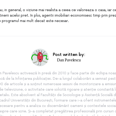
 au, in general, o viziune mai realista a ceea ce valoreaza o casa, iar c
tinerii acelui pret. In plus, agentii imobiliari economisesc timp prin pr
pe programul mai mult decat este necesar.
Post written by:
Dan Pavelescu
n Pavelescu activează în presă din 2010 și face parte din echipa noas
ncă de la înființarea publicației. De-a lungul colaborării a semnat pes
0 de articole și a susținut numeroase sesiuni de monitorizare a emisiun
de televiziune, o activitate care solicită rigoare și atenție constantă l
etaliu. Este absolvent al Facultății de Sociologie și Asistență Socială d
cadrul Universității din București, formare care i-a oferit instrumentel
ecesare pentru a analiza cu discernământ oamenii și contextele socia
spre care scrie. Și-a completat pregătirea profesională prin cursuri