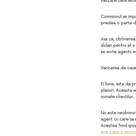
vanzare care est
Comisionul se impa
predea o parte di
Asa ca, obtinerea 
dolari pentru el s
se evite agentii i
Vanzarea de case
Ei bine, asta da p
planuri. Aceasta e
numele clientilor.
Nu este neobisnuit
agent cu care sa 
Acestea fiind spus
prin ziare si anuntu