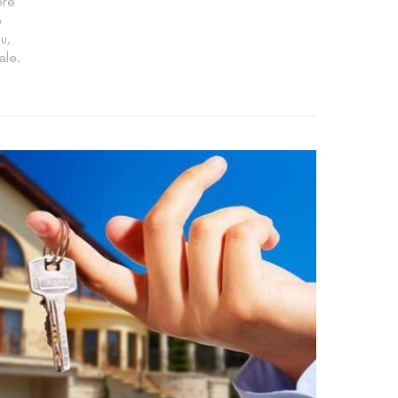
ere
e
u,
ale.