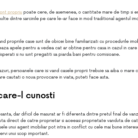
ont propriu
poate cere, de asemenea, o cantitate mare de timp si e
multe dintre sarcinile pe care le-ar face in mod traditional agentul imo
nd propriile case sunt de obicei bine familiarizati cu procedurile imobi
eaza apele pentru a vedea cat ar obtine pentru casa in cazul in care 
perati si nu sunt pregatiti sa piarda bani pentru comisioane.
azuri, persoanele care isi vand casele proprii trebuie sa aiba o mare 
 care cautati o noua provocare in viata, puteti face asta.
care-l cunosti
esanta, dar dificil de masurat ar fi diferenta dintre pretul final de va
ta direct de catre proprietar si aceeasi proprietate vanduta de cat
ele unui agent imobiliar pot intra in conflict cu cele mai bune interes
servi unui scop important.