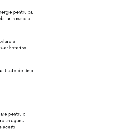
nergie pentru ca
biliar in numele
liare si
s-ar hotari sa
cantitate de timp
nzare pentru o
re un agent.
e acesti