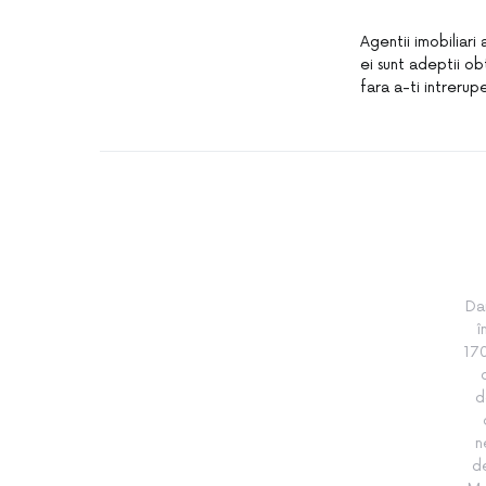
Agentii imobiliari
ei sunt adeptii ob
fara a-ti intreru
Da
î
170
d
n
de