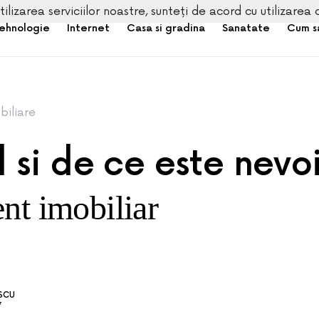
tilizarea serviciilor noastre, sunteți de acord cu utilizarea 
ehnologie
Internet
Casa si gradina
Sanatate
Cum s
biliare
 si de ce este nevo
nt imobiliar
ESCU
7