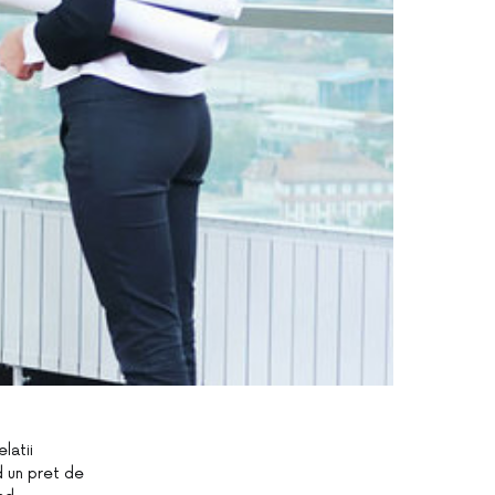
latii
d un pret de