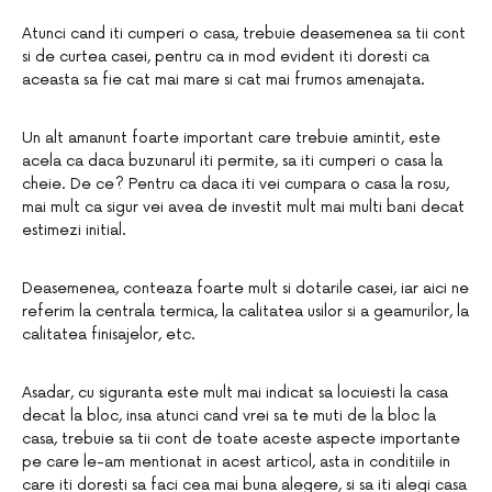
Atunci cand iti cumperi o casa, trebuie deasemenea sa tii cont
si de curtea casei, pentru ca in mod evident iti doresti ca
aceasta sa fie cat mai mare si cat mai frumos amenajata.
Un alt amanunt foarte important care trebuie amintit, este
acela ca daca buzunarul iti permite, sa iti cumperi o casa la
cheie. De ce? Pentru ca daca iti vei cumpara o casa la rosu,
mai mult ca sigur vei avea de investit mult mai multi bani decat
estimezi initial.
Deasemenea, conteaza foarte mult si dotarile casei, iar aici ne
referim la centrala termica, la calitatea usilor si a geamurilor, la
calitatea finisajelor, etc.
Asadar, cu siguranta este mult mai indicat sa locuiesti la casa
decat la bloc, insa atunci cand vrei sa te muti de la bloc la
casa, trebuie sa tii cont de toate aceste aspecte importante
pe care le-am mentionat in acest articol, asta in conditiile in
care iti doresti sa faci cea mai buna alegere, si sa iti alegi casa