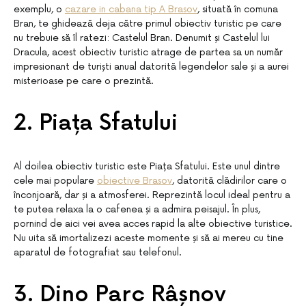
exemplu, o
cazare in cabana tip A Brasov
, situată în comuna
Bran, te ghidează deja către primul obiectiv turistic pe care
nu trebuie să îl ratezi: Castelul Bran. Denumit și Castelul lui
Dracula, acest obiectiv turistic atrage de partea sa un număr
impresionant de turiști anual datorită legendelor sale și a aurei
misterioase pe care o prezintă.
2. Piața Sfatului
Al doilea obiectiv turistic este Piața Sfatului. Este unul dintre
cele mai populare
obiective Brasov
, datorită clădirilor care o
înconjoară, dar și a atmosferei. Reprezintă locul ideal pentru a
te putea relaxa la o cafenea și a admira peisajul. În plus,
pornind de aici vei avea acces rapid la alte obiective turistice.
Nu uita să imortalizezi aceste momente și să ai mereu cu tine
aparatul de fotografiat sau telefonul.
3. Dino Parc Râșnov