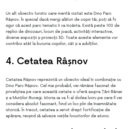
Un alt obiectiv turistic care merită vizitat este Dino Parc
Râșnov. În special dacă mergi alături de copiii tăi, poți să fii
sigur că acest parc tematic îi va încânta. Există peste 100 de
replici de dinozauri, locuri de joacă, activități interactive,
diverse expoziții și proiecții 3D. Toate aceste elemente vor
contribui atât la bucuria copiilor, cât și a adulților.
4. Cetatea Râșnov
Cetatea Râșnov reprezintă un obiectiv ideal în combinație cu
Dino Parc Râșnov. Cel mai probabil, vei rămâne fascinat de
priveliștea pe care această cetate o oferă asupra Țării Bârsei
și a Munților Bucegi. Istoria sa va fi al doilea lucru pe care îl vei
considera absolut fascinant, fiind un loc plin de însemnătate
istorică. În trecut, cetatea a servit drept fortificație de
apărare, reușind să salveze viețile locuitorilor de atunci.