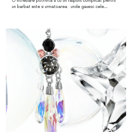
O intrebare potrivita si cu un raspuns complicat pentru
un barbat este si urmatoarea : unde gasesc cele…