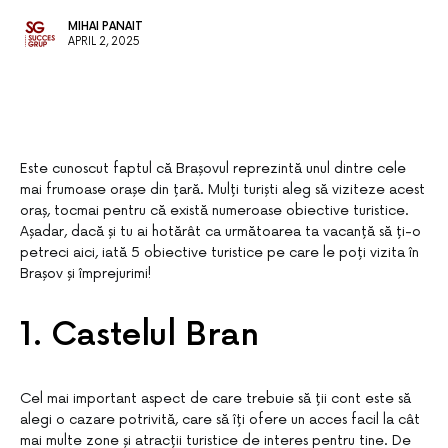
MIHAI PANAIT
APRIL 2, 2025
Este cunoscut faptul că Brașovul reprezintă unul dintre cele
mai frumoase orașe din țară. Mulți turiști aleg să viziteze acest
oraș, tocmai pentru că există numeroase obiective turistice.
Așadar, dacă și tu ai hotărât ca următoarea ta vacanță să ți-o
petreci aici, iată 5 obiective turistice pe care le poți vizita în
Brașov și împrejurimi!
1. Castelul Bran
Cel mai important aspect de care trebuie să ții cont este să
alegi o cazare potrivită, care să îți ofere un acces facil la cât
mai multe zone și atracții turistice de interes pentru tine. De