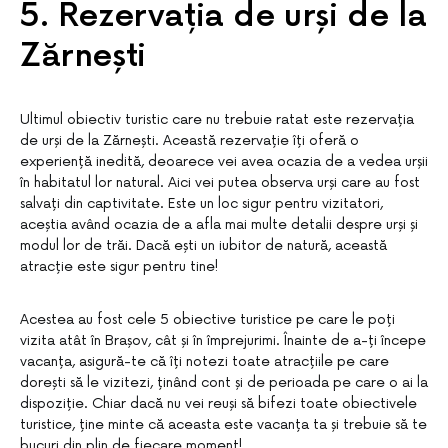
5. Rezervația de urși de la
Zărnești
Ultimul obiectiv turistic care nu trebuie ratat este rezervația
de urși de la Zărnești. Această rezervație îți oferă o
experiență inedită, deoarece vei avea ocazia de a vedea urșii
în habitatul lor natural. Aici vei putea observa urși care au fost
salvați din captivitate. Este un loc sigur pentru vizitatori,
aceștia având ocazia de a afla mai multe detalii despre urși și
modul lor de trăi. Dacă ești un iubitor de natură, această
atracție este sigur pentru tine!
Acestea au fost cele 5 obiective turistice pe care le poți
vizita atât în Brașov, cât și în împrejurimi. Înainte de a-ți începe
vacanța, asigură-te că îți notezi toate atracțiile pe care
dorești să le vizitezi, ținând cont și de perioada pe care o ai la
dispoziție. Chiar dacă nu vei reuși să bifezi toate obiectivele
turistice, ține minte că aceasta este vacanța ta și trebuie să te
bucuri din plin de fiecare moment!