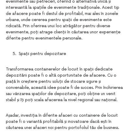
evenimente sau petreceri, oferind o alternativă unică și
interesantă la spațiile de evenimente tradiționale. Acest tip
de afacere poate fi destul de profitabil, mai ales în zonele
urbane, unde cererea pentru spații de evenimente este
ridicată. Prin oferirea unui loc atrăgător pentru diverse
evenimente, poți atrage clienții în căutarea unor experiențe
diferite pentru evenimentele personale.
Spații pentru depozitare
Transformarea containerelor de locuit în spații dedicate
depozitării poate fi o altă oportunitate de afacere. Cu o
piață în creștere pentru soluții de stocare sigure și
convenabile, această idee poate fi de succes. Prin închirierea
sau vânzarea spațiilor de depozitare, poți obține un venit
stabil și îți poți scala afacerea la nivel regional sau național.
Așadar, investiția în diferite afaceri cu containere de locuit
poate fi o variantă profitabilă și inovatoare dacă ești în
căutarea unei afaceri noi pentru portofoliul tău de business.