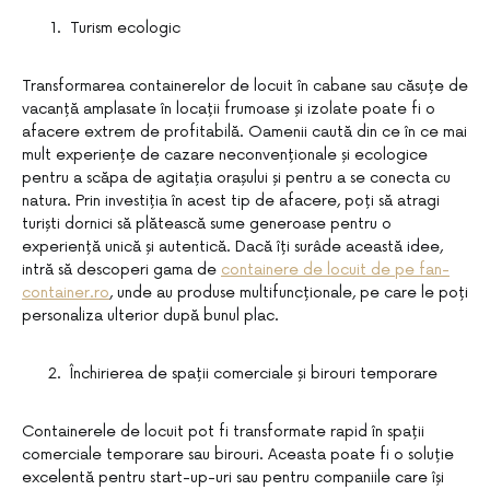
Turism ecologic
Transformarea containerelor de locuit în cabane sau căsuțe de
vacanță amplasate în locații frumoase și izolate poate fi o
afacere extrem de profitabilă. Oamenii caută din ce în ce mai
mult experiențe de cazare neconvenționale și ecologice
pentru a scăpa de agitația orașului și pentru a se conecta cu
natura. Prin investiția în acest tip de afacere, poți să atragi
turiști dornici să plătească sume generoase pentru o
experiență unică și autentică. Dacă îți surâde această idee,
intră să descoperi gama de
containere de locuit de pe fan-
container.ro
, unde au produse multifuncționale, pe care le poți
personaliza ulterior după bunul plac.
Închirierea de spații comerciale și birouri temporare
Containerele de locuit pot fi transformate rapid în spații
comerciale temporare sau birouri. Aceasta poate fi o soluție
excelentă pentru start-up-uri sau pentru companiile care își