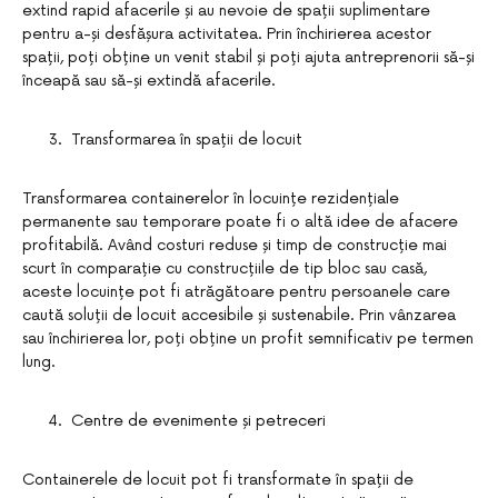
extind rapid afacerile și au nevoie de spații suplimentare
pentru a-și desfășura activitatea. Prin închirierea acestor
spații, poți obține un venit stabil și poți ajuta antreprenorii să-și
înceapă sau să-și extindă afacerile.
Transformarea în spații de locuit
Transformarea containerelor în locuințe rezidențiale
permanente sau temporare poate fi o altă idee de afacere
profitabilă. Având costuri reduse și timp de construcție mai
scurt în comparație cu construcțiile de tip bloc sau casă,
aceste locuințe pot fi atrăgătoare pentru persoanele care
caută soluții de locuit accesibile și sustenabile. Prin vânzarea
sau închirierea lor, poți obține un profit semnificativ pe termen
lung.
Centre de evenimente și petreceri
Containerele de locuit pot fi transformate în spații de