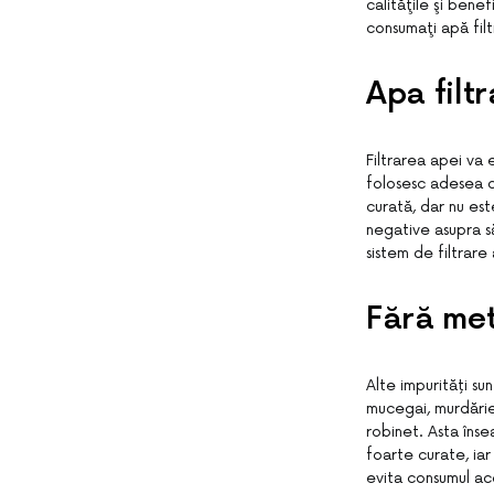
calităţile şi bene
consumaţi apă filt
Apa filt
Filtrarea apei va 
folosesc adesea c
curată, dar nu es
negative asupra să
sistem de filtrare
Fără me
Alte impurități s
mucegai, murdărie 
robinet. Asta înse
foarte curate, ia
evita consumul ace