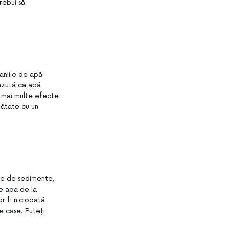
rebui să
aniile de apă
văzută ca apă
a mai multe efecte
nătate cu un
ime de sedimente,
ce apa de la
or fi niciodată
e case. Puteți