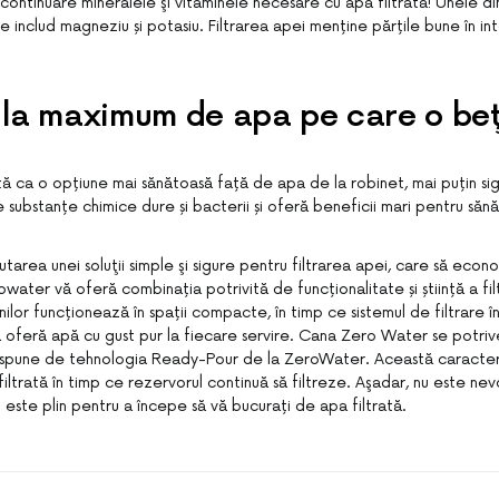
continuare mineralele şi vitaminele necesare cu apă filtrată! Unele d
le includ magneziu și potasiu. Filtrarea apei menține părțile bune în inte
i la maximum de apa pe care o beţ
tă ca o opțiune mai sănătoasă față de apa de la robinet, mai puțin sig
 substanțe chimice dure și bacterii și oferă beneficii mari pentru săn
utarea unei soluţii simple şi sigure pentru filtrarea apei, care să econo
owater vă oferă combinația potrivită de funcționalitate și știință a filt
ilor funcționează în spații compacte, în timp ce sistemul de filtrare î
vă oferă apă cu gust pur la fiecare servire. Cana Zero Water se potriv
 dispune de tehnologia Ready-Pour de la ZeroWater. Această caracter
iltrată în timp ce rezervorul continuă să filtreze. Aşadar, nu este nev
 este plin pentru a începe să vă bucurați de apa filtrată.