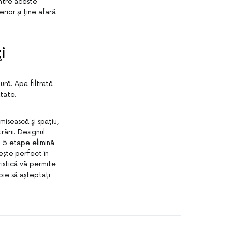
intre aceste
rior și ține afară
i
ură. Apa filtrată
ătate.
misească şi spațiu,
rării. Designul
n 5 etape elimină
ește perfect în
istică vă permite
oie să așteptați