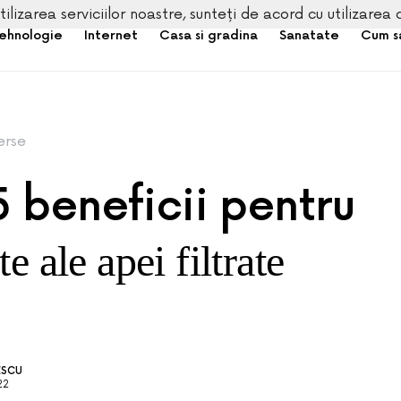
tilizarea serviciilor noastre, sunteți de acord cu utilizarea 
ehnologie
Internet
Casa si gradina
Sanatate
Cum s
erse
5 beneficii pentru
te ale apei filtrate
ESCU
22