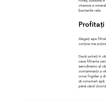
Puteţi consuma în 
vitamine și minera
bacteriile rele.
Profitaț
Alegeți apa filtra
conține mai puține
Dacă sunteți în că
cana filtranta zer
aerodinamic al căn
contaminanții și 
orice frigider și
să consumati apă f
până când ulciorul