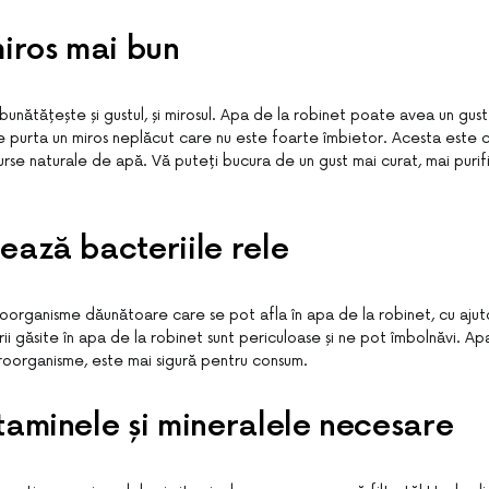
miros mai bun
îmbunătățește și gustul, și mirosul. Apa de la robinet poate avea un gust
 purta un miros neplăcut care nu este foarte îmbietor. Acesta este ca
rse naturale de apă. Vă puteți bucura de un gust mai curat, mai purif
ează bacteriile rele
roorganisme dăunătoare care se pot afla în apa de la robinet, cu ajutor
i găsite în apa de la robinet sunt periculoase și ne pot îmbolnăvi. Apa 
oorganisme, este mai sigură pentru consum.
taminele și mineralele necesare