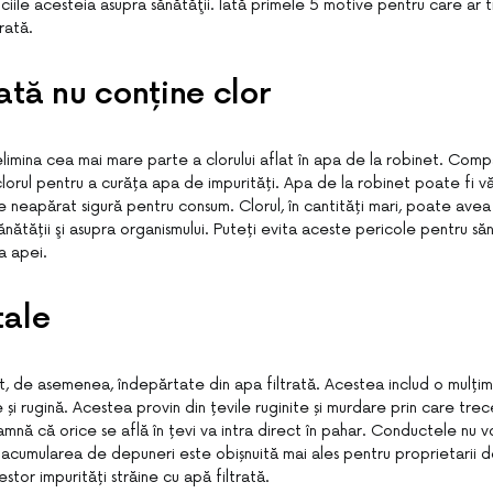
ficiile acesteia asupra sănătăţii. Iată primele 5 motive pentru care ar t
rată.
rată nu conține clor
elimina cea mai mare parte a clorului aflat în apa de la robinet. Comp
lorul pentru a curăța apa de impurități. Apa de la robinet poate fi 
te neapărat sigură pentru consum. Clorul, în cantități mari, poate ave
nătății şi asupra organismului. Puteți evita aceste pericole pentru să
 a apei.
tale
unt, de asemenea, îndepărtate din apa filtrată. Acestea includ o mulț
și rugină. Acestea provin din țevile ruginite și murdare prin care tre
amnă că orice se află în țevi va intra direct în pahar. Conductele nu v
r acumularea de depuneri este obișnuită mai ales pentru proprietarii d
stor impurități străine cu apă filtrată.