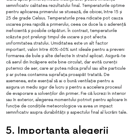
semnificativ calitatea rezultatului final. Temperaturile optime
pentru aplicarea primerului se situează, de obicei, între 15 și
25 de grade Celsius. Temperaturile prea ridicate pot cauza
uscarea prea rapidă a primerului, ceea ce duce la o aderență
ineficientă și posibile crăpături. În contrast, temperaturile
scăzute pot prelungi timpul de uscare și pot afecta
uniformitatea stratului. Umiditatea este un alt factor
important; valori între 40%-60% sunt ideale pentru a preveni
formarea de bule și alte defecte în stratul aplicat. Asigură-te
că aerul din încăpere este bine circulat, dar evită curenții
puternici de aer, care ar putea ridica praful sau alte particule
și ar putea contamina suprafața proaspăt tratată. De
asemenea, este esențial să ai o bună ventilație pentru a
asigura un mediu sigur de lucru și pentru a accelera procesul
de evaporare a solvenților din primer. Fie că lucrezi în interior
sau în exterior, alegerea momentului potrivit pentru aplicare în
funcție de condițiile meteorologice va avea un impact
semnificativ asupra durabilității și aspectului final al lucrării tale.
5. Importanța alegerii