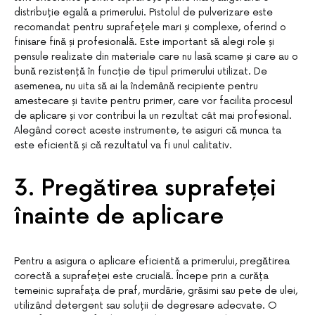
distribuție egală a primerului. Pistolul de pulverizare este
recomandat pentru suprafețele mari și complexe, oferind o
finisare fină și profesională. Este important să alegi role și
pensule realizate din materiale care nu lasă scame și care au o
bună rezistență în funcție de tipul primerului utilizat. De
asemenea, nu uita să ai la îndemână recipiente pentru
amestecare și tavite pentru primer, care vor facilita procesul
de aplicare și vor contribui la un rezultat cât mai profesional.
Alegând corect aceste instrumente, te asiguri că munca ta
este eficientă și că rezultatul va fi unul calitativ.
3. Pregătirea suprafeței
înainte de aplicare
Pentru a asigura o aplicare eficientă a primerului, pregătirea
corectă a suprafeței este crucială. Începe prin a curăța
temeinic suprafața de praf, murdărie, grăsimi sau pete de ulei,
utilizând detergent sau soluții de degresare adecvate. O