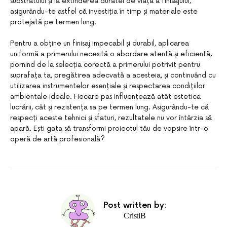
substratului și la extinderea duratei de viață a finisajului,
asigurându-te astfel că investiția în timp și materiale este
protejată pe termen lung.
Pentru a obține un finisaj impecabil și durabil, aplicarea
uniformă a primerului necesită o abordare atentă și eficientă,
pornind de la selecția corectă a primerului potrivit pentru
suprafața ta, pregătirea adecvată a acesteia, și continuând cu
utilizarea instrumentelor esențiale și respectarea condițiilor
ambientale ideale. Fiecare pas influențează atât estetica
lucrării, cât și rezistența sa pe termen lung. Asigurându-te că
respecți aceste tehnici și sfaturi, rezultatele nu vor întârzia să
apară. Ești gata să transformi proiectul tău de vopsire într-o
operă de artă profesională?
Post written by:
CristiB