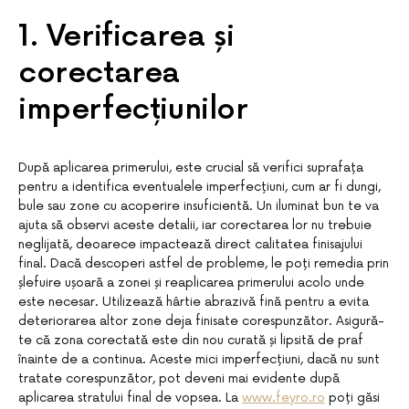
1. Verificarea și
corectarea
imperfecțiunilor
După aplicarea primerului, este crucial să verifici suprafața
pentru a identifica eventualele imperfecțiuni, cum ar fi dungi,
bule sau zone cu acoperire insuficientă. Un iluminat bun te va
ajuta să observi aceste detalii, iar corectarea lor nu trebuie
neglijată, deoarece impactează direct calitatea finisajului
final. Dacă descoperi astfel de probleme, le poți remedia prin
șlefuire ușoară a zonei și reaplicarea primerului acolo unde
este necesar. Utilizează hârtie abrazivă fină pentru a evita
deteriorarea altor zone deja finisate corespunzător. Asigură-
te că zona corectată este din nou curată și lipsită de praf
înainte de a continua. Aceste mici imperfecțiuni, dacă nu sunt
tratate corespunzător, pot deveni mai evidente după
aplicarea stratului final de vopsea. La
www.feyro.ro
poți găsi