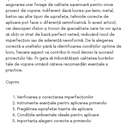
asigurarea unei finisaje de calitate superioară pentru orice
proiect de vopsire. Indiferent dacă lucrezi pe lemn, metal,
beton sau alte tipuri de suprafețe, tehnicile corecte de
aplicare pot face o diferență semnificativă. În acest articol,
vei descoperi sfaturi și trucuri de specialitate care te vor ajuta
să obții un strat de bază perfect neted, reducând riscul de
imperfecțiuni sau de aderență neuniformă. De la alegerea
corectă a uneltelor până la identificarea condițiilor optime de
lucru, fiecare aspect va contribui în mod decisiv la succesul
proiectului tău. Fii gata să îmbunătățești calitatea lucrărilor
tale de vopsire urmând câteva recomandări esențiale și
practice.
Cuprins
Verificarea și corectarea imperfecțiunilor
Instrumente esențiale pentru aplicarea primerului
Pregătirea suprafeței înainte de aplicare
Condițiile ambientale ideale pentru aplicare
Importanța alegerii corecte a primerului