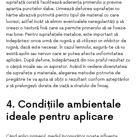
suprafață curată facilitează aderența primerului și previne
apariția punctelor slabe. Urmează șlefuirea suprafeței cu
hârtie abrazivă potrivită pentru tipul de material cu care
lucrezi, astfel încât să elimini eventualele neregularități și să
creezi o textură fină care va permite primerului să se fixeze
mai bine. Pentru suprafețele metalice, este important să
îndepărtezi orice urmă de rugină și să utilizezi un inhibitor de
rugină, dacă este necesar. În cazul lemnului, asigură-te că nu
există așchii sau nervuri care ar putea afecta uniformitatea
aplicării. După șlefuire, îndepărtează din nou praful rezultat cu
o cârpă moale sau un aspirator. Având în vedere diversitatea
de suprafețe și materiale, alegerea metodei potrivite de
pregătire te va ajuta să obții o rezultant conform așteptărilor
și să prelungești durata de viață a stratului de finisaj.
4. Condițiile ambientale
ideale pentru aplicare
Când aplici primerul, mediul înconjurător poate influența