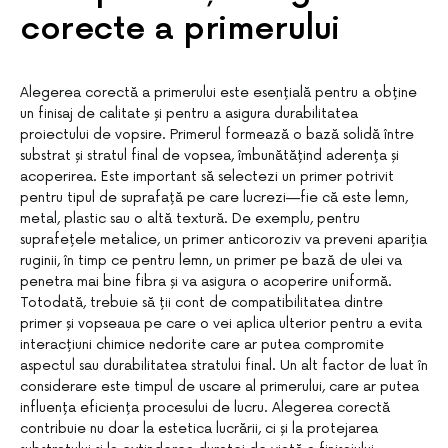
corecte a primerului
Alegerea corectă a primerului este esențială pentru a obține
un finisaj de calitate și pentru a asigura durabilitatea
proiectului de vopsire. Primerul formează o bază solidă între
substrat și stratul final de vopsea, îmbunătățind aderența și
acoperirea. Este important să selectezi un primer potrivit
pentru tipul de suprafață pe care lucrezi—fie că este lemn,
metal, plastic sau o altă textură. De exemplu, pentru
suprafețele metalice, un primer anticoroziv va preveni apariția
ruginii, în timp ce pentru lemn, un primer pe bază de ulei va
penetra mai bine fibra și va asigura o acoperire uniformă.
Totodată, trebuie să ții cont de compatibilitatea dintre
primer și vopseaua pe care o vei aplica ulterior pentru a evita
interacțiuni chimice nedorite care ar putea compromite
aspectul sau durabilitatea stratului final. Un alt factor de luat în
considerare este timpul de uscare al primerului, care ar putea
influența eficiența procesului de lucru. Alegerea corectă
contribuie nu doar la estetica lucrării, ci și la protejarea