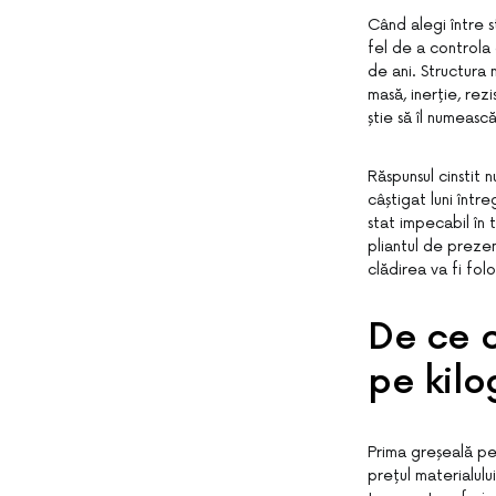
Când alegi între s
fel de a controla 
de ani. Structura 
masă, inerție, rez
știe să îl numeasc
Răspunsul cinstit 
câștigat luni într
stat impecabil în 
pliantul de prezen
clădirea va fi folo
De ce c
pe kil
Prima greșeală pe 
prețul materialulu