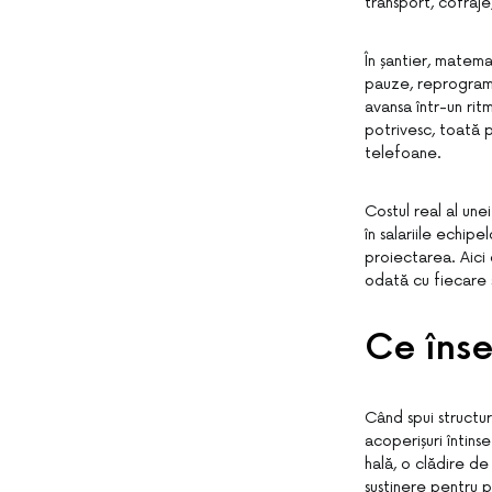
transport, cofraj
În șantier, matema
pauze, reprogramă
avansa într-un rit
potrivesc, toată p
telefoane.
Costul real al unei
în salariile echipe
proiectarea. Aici 
odată cu fiecare s
Ce înse
Când spui structur
acoperișuri întin
hală, o clădire de
susținere pentru 