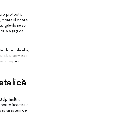
ere protecții,
p, montajul poate
au găurile nu se
 la alții și dau
n chiria utilajelor,
ai că ai terminat
risc cumperi
etalică
lpi înalți și
ă poate însemna o
 sau un sistem de