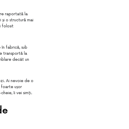
re raportată la
 și o structură mai
 folosit
în fabrică, sub
se transportă la
amblare decât un
ezi. Ai nevoie de o
ă foarte ușor
heie, îi vei simți.
de