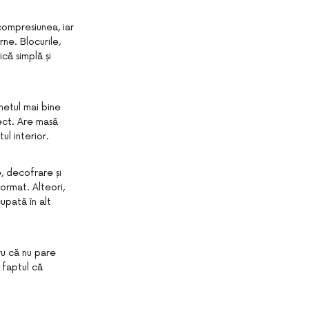
compresiunea, iar
ne. Blocurile,
ică simplă și
netul mai bine
ect. Are masă
ul interior.
, decofrare și
ormat. Alteori,
upată în alt
ru că nu pare
 faptul că