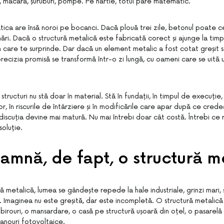
e, macara, șuruburi, pompe. Pe hârtie, totul pare matematic.
tica are însă noroi pe bocanci. Dacă plouă trei zile, betonul poate c
ri. Dacă o structură metalică este fabricată corect și ajunge la tim
m care te surprinde. Dar dacă un element metalic a fost cotat greșit s
recizia promisă se transformă într-o zi lungă, cu oameni care se uită unii
 structuri nu stă doar în material. Stă în fundații, în timpul de execuție, î
lor, în riscurile de întârziere și în modificările care apar după ce crede
discuția devine mai matură. Nu mai întrebi doar cât costă. Întrebi ce 
oluție.
amnă, de fapt, o structură m
ă metalică, lumea se gândește repede la hale industriale, grinzi mari, stâ
se. Imaginea nu este greșită, dar este incompletă. O structură metalic
 birouri, o mansardare, o casă pe structură ușoară din oțel, o pasarelă
panouri fotovoltaice.