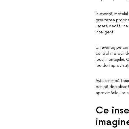
În esență, metalul
greutatea proprie.
ușoară decât una 
inteligent.
Un avantaj pe car
control mai bun de
locul montajului. 
loc de improvizaț
Asta schimbă tonul
echipă disciplinat
aproximările, iar a
Ce îns
imagine