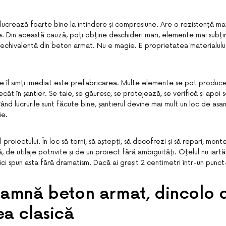
 lucrează foarte bine la întindere și compresiune. Are o rezistență ma
 Din această cauză, poți obține deschideri mari, elemente mai subțiri
echivalentă din beton armat. Nu e magie. E proprietatea materialului
e îl simți imediat este prefabricarea. Multe elemente se pot produce 
cât în șantier. Se taie, se găuresc, se protejează, se verifică și apoi 
Când lucrurile sunt făcute bine, șantierul devine mai mult un loc de as
ie.
 proiectului. În loc să torni, să aștepți, să decofrezi și să repari, mont
ă, de utilaje potrivite și de un proiect fără ambiguități. Oțelul nu iart
ici spun asta fără dramatism. Dacă ai greșit 2 centimetri într-un punct-c
eamnă beton armat, dincolo 
a clasică