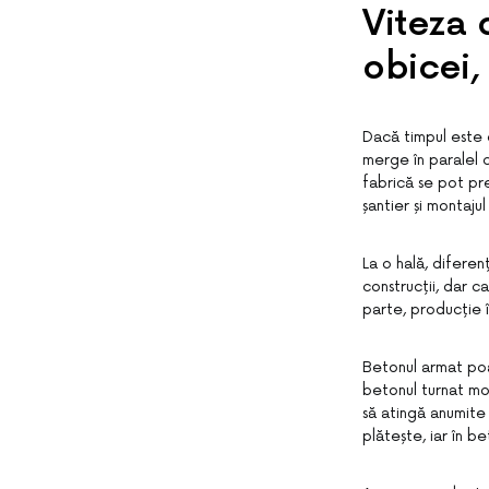
Viteza 
obicei,
Dacă timpul este 
merge în paralel c
fabrică se pot pre
șantier și montaju
La o hală, diferen
construcții, dar c
parte, producție 
Betonul armat poat
betonul turnat mon
să atingă anumite
plătește, iar în be