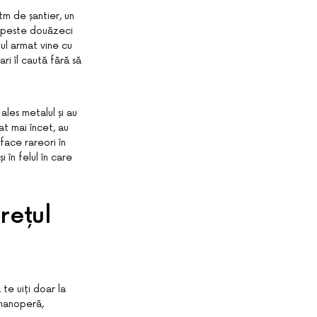
tm de șantier, un
te peste douăzeci
ul armat vine cu
ri îl caută fără să
ales metalul și au
at mai încet, au
face rareori în
 în felul în care
rețul
te uiți doar la
 manoperă,