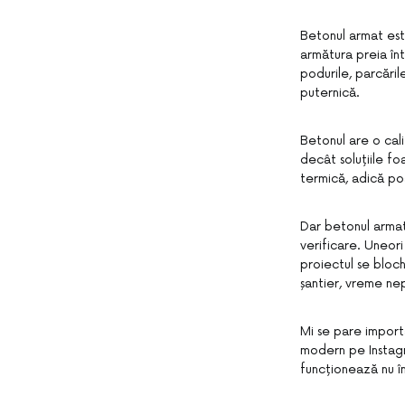
Betonul armat est
armătura preia în
podurile, parcăril
puternică.
Betonul are o cali
decât soluțiile f
termică, adică poa
Dar betonul armat
verificare. Uneor
proiectul se bloch
șantier, vreme ne
Mi se pare import
modern pe Instagr
funcționează nu î