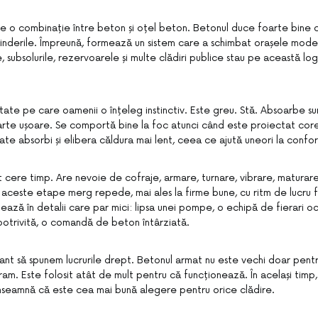
e o combinație între beton și oțel beton. Betonul duce foarte bine 
tinderile. Împreună, formează un sistem care a schimbat orașele moder
e, subsolurile, rezervoarele și multe clădiri publice stau pe această log
tate pe care oamenii o înțeleg instinctiv. Este greu. Stă. Absoarbe su
oarte ușoare. Se comportă bine la foc atunci când este proiectat cor
te absorbi și elibera căldura mai lent, ceea ce ajută uneori la confort
 cere timp. Are nevoie de cofraje, armare, turnare, vibrare, maturare
i aceste etape merg repede, mai ales la firme bune, cu ritm de lucru f
ează în detalii care par mici: lipsa unei pompe, o echipă de fierari oc
potrivită, o comandă de beton întârziată.
ant să spunem lucrurile drept. Betonul armat nu este vechi doar pent
am. Este folosit atât de mult pentru că funcționează. În același timp,
nseamnă că este cea mai bună alegere pentru orice clădire.