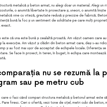
tructură metalică și beton armat, nu alegi doar un material. Alegi un ri
costurile, o anumită libertate în proiectare și, uneori, o anumită liniș
metalică vine cu viteză, greutate redusă și precizie de fabrică. Beton
istență bună la foc și un sentiment de soliditate pe care mulți proprieta
ă exact.
nu este că una este bună și cealaltă proastă. Am văzut oameni care au 
egi la execuție. Am văzut și clădiri din beton armat care, deși s-au ridic
timp și au fost mai ușor de acceptat de echipele locale. Diferența se 
tare. Se face în proiect, în teren, în buget, în echipa care montează și
sită.
omparația nu se rezumă la p
ogram sau pe metru cub
care o faci când compari structura metalică și betonul armat este să 
i. Pare firesc. Ceri o ofertă, vezi tone de oțel, metri cubi de beton,