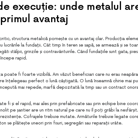
de execuție: unde metalul ar
 primul avantaj
critic, structura metalică pornește cu un avantaj clar. Producția ele
u lucrările la fundații. Cât timp în teren se sapă, se armează și se toarn
găti stâlpii, grinzile și contravântuirile. Când fundațiile sunt gata, pi
l începe rapid.
ța poate fi foarte vizibilă. Am văzut beneficiari care nu erau neapăr
are înțelegeau perfect o lună câștigată. O lună înseamnă chirie mai puț
începută mai repede, marfă depozitată la timp sau un contract onorat
e fi și el rapid, mai ales prin prefabricate sau prin echipe bine coor
olit pe șantier are un ritm natural pe care nu îl poți grăbi la nesfârși
 rezistențe. Cofrajele trebuie mutate. Armăturile trebuie legate cor
ton se plătește uneori prin fisuri, segregări sau reparații urâte.