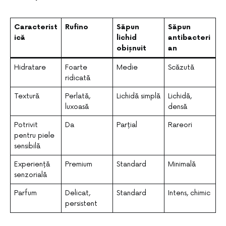
Caracterist
Rufino
Săpun
Săpun
ică
lichid
antibacteri
obișnuit
an
Hidratare
Foarte
Medie
Scăzută
ridicată
Textură
Perlată,
Lichidă simplă
Lichidă,
luxoasă
densă
Potrivit
Da
Parțial
Rareori
pentru piele
sensibilă
Experiență
Premium
Standard
Minimală
senzorială
Parfum
Delicat,
Standard
Intens, chimic
persistent