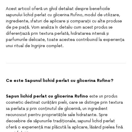
Acest articol oferă un ghid detaliat despre beneficiile
sapunului lichid perlat cu glicerina Rufino, modul de utilizare,
ingrediente, sfaturi de aplicare și comparații cu alte produse
de pe piață. Vom analiza în detaliu cum acest produs se
diferențiază prin textura perlată, hidratarea intensă și
parfumurile delicate, toate acestea contribuind la experiența
unui ritual de îngrijire complet.
Ce este Sapunul lichid perlat cu glicerina Rufino?
Sapun lichid perlat cu glicerina Rufino
este un produs
cosmetic destinat curățării pielii, care se distinge prin textura
sa perlata și prin conținutul de glicerină, un ingredient
recunoscut pentru proprietățile sale hidratante. Spre
deosebire de săpunurile tradiționale, sapunul lichid perlat
oferă o experiență mai plăcută la aplicare, lăsând pielea fină