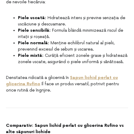
de nevoile fiecăruia:
Piele uscată:
Hidratează intens și previne senzația de
uscăciune și descuamare.
Piele sensibilă:
Formula blândă minimizează riscul de
iritații și roșeață.
Piele normală:
Menține echilibrul natural al pielii,
prevenind excesul de sebum și uscarea.
Piele mixtă:
Curăță eficient zonele grase și hidratează
zonele uscate, asigurând o piele uniformă și sănătoasă.
Densitatea ridicată a glicerină în
Sapun lichid perlat cu
glicerina Rufino
îl face un produs versatil, potrivit pentru
orice rutină de îngrijire.
Comparativ: Sapun lichid perlat cu glicerina Rufino vs
alte săpunuri lichide