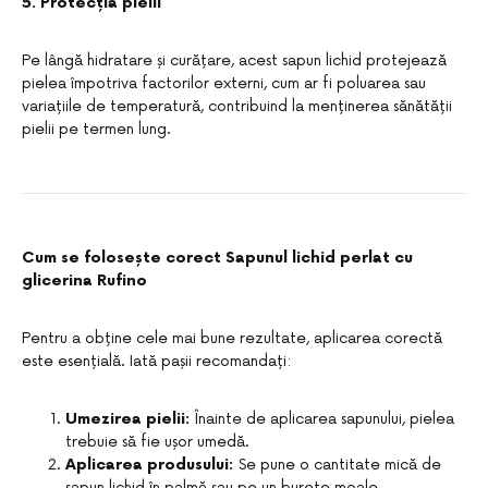
5. Protecția pielii
Pe lângă hidratare și curățare, acest sapun lichid protejează
pielea împotriva factorilor externi, cum ar fi poluarea sau
variațiile de temperatură, contribuind la menținerea sănătății
pielii pe termen lung.
Cum se folosește corect Sapunul lichid perlat cu
glicerina Rufino
Pentru a obține cele mai bune rezultate, aplicarea corectă
este esențială. Iată pașii recomandați:
Umezirea pielii:
Înainte de aplicarea sapunului, pielea
trebuie să fie ușor umedă.
Aplicarea produsului:
Se pune o cantitate mică de
sapun lichid în palmă sau pe un burete moale.