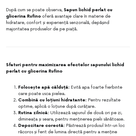
După cum se poate observa,
Sapun lichid perlat cu
glicerina Rufino
oferă avantaje clare în materie de
hidratare, confort și experiență senzorială, depășind
majoritatea produselor de pe piață.
Sfaturi pentru maximizarea efectelor sapunului lichid
perlat cu glicerina Rufino
Folosește apă călduță:
Evită apa foarte fierbinte
care poate usca pielea.
Combină cu loțiuni hidratante:
Pentru rezultate
optime, aplică o loțiune după curățare.
Rutina zilnică:
Utilizează sapunul de două ori pe zi,
dimineața și seara, pentru menținerea pielii sănătoase.
Depozitare corectă:
Păstrează produsul într-un loc
răcoros și ferit de lumina directă pentru a menține