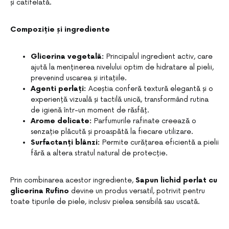
și catifelată.
Compoziție și ingrediente
Glicerina vegetală:
Principalul ingredient activ, care
ajută la menținerea nivelului optim de hidratare al pielii,
prevenind uscarea și iritațiile.
Agenti perlați:
Aceștia conferă textură elegantă și o
experiență vizuală și tactilă unică, transformând rutina
de igienă într-un moment de răsfăț.
Arome delicate:
Parfumurile rafinate creează o
senzație plăcută și proaspătă la fiecare utilizare.
Surfactanți blânzi:
Permite curățarea eficientă a pielii
fără a altera stratul natural de protecție.
Prin combinarea acestor ingrediente,
Sapun lichid perlat cu
glicerina Rufino
devine un produs versatil, potrivit pentru
toate tipurile de piele, inclusiv pielea sensibilă sau uscată.