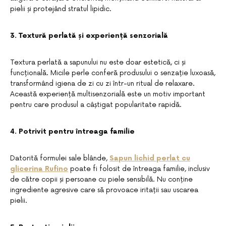
pielii și protejând stratul lipidic.
3. Textură perlată și experiență senzorială
Textura perlată a sapunului nu este doar estetică, ci și
funcțională. Micile perle conferă produsului o senzație luxoasă,
transformând igiena de zi cu zi într-un ritual de relaxare.
Această experiență multisenzorială este un motiv important
pentru care produsul a câștigat popularitate rapidă.
4. Potrivit pentru întreaga familie
Datorită formulei sale blânde,
Sapun lichid perlat cu
glicerina Rufino
poate fi folosit de întreaga familie, inclusiv
de către copii și persoane cu piele sensibilă. Nu conține
ingrediente agresive care să provoace iritații sau uscarea
pielii.