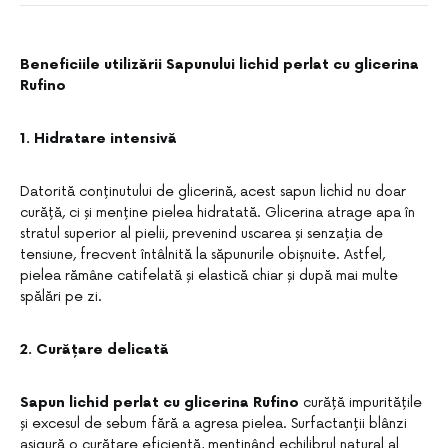
Beneficiile utilizării Sapunului lichid perlat cu glicerina
Rufino
1. Hidratare intensivă
Datorită conținutului de glicerină, acest sapun lichid nu doar
curăță, ci și menține pielea hidratată. Glicerina atrage apa în
stratul superior al pielii, prevenind uscarea și senzația de
tensiune, frecvent întâlnită la săpunurile obișnuite. Astfel,
pielea rămâne catifelată și elastică chiar și după mai multe
spălări pe zi.
2. Curățare delicată
Sapun lichid perlat cu glicerina Rufino
curăță impuritățile
și excesul de sebum fără a agresa pielea. Surfactanții blânzi
asigură o curățare eficientă, menținând echilibrul natural al