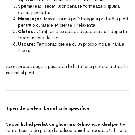
Spumarea:
Frecați ușor până se formează o spumă
densă și perlată.
Masaj ușor:
Masați spuma pe întreaga suprafață a pielii
pentru o curățare eficientă și relaxantă.
Clătire:
Clătiți bine cu apă călduță pentru a îndepărta
toate urmele de sapun.
Uscare:
Tamponați pielea cu un prosop moale, fără a
freca.
Acest proces asigură păstrarea hidratației și protecția stratului
natural al pielii.
Tipuri de piele și beneficiile specifice
Sapun lichid perlat cu glicerina Rufino
este ideal pentru
toate tipurile de piele, dar aduce beneficii speciale în funcție