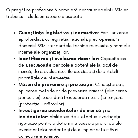
O pregătire profesională completă pentru specialiștii SSM ar
trebui să includă următoarele aspecte:
Cunoștințe legislative și normative:
Familiarizarea
aprofundată cu legislația națională și europeană în
domeniul SSM, standardele tehnice relevante și normele
interne ale organizațiilor.
Identificarea și evaluarea riscurilor:
Capacitatea
de a recunoaște pericolele potențiale la locul de
muncă, de a evalua riscurile asociate și de a stabili
prioritățile de intervenție.
Măsuri de prevenire și protecție:
Cunoașterea și
aplicarea metodelor de prevenire primară (eliminarea
pericolului), secundară (reducerea riscului) și terțiară
(protecția lucrătorilor).
Investigarea accidentelor de muncă și a
incidentelor:
Abilitatea de a efectua investigații
riguroase pentru a determina cauzele profunde ale
evenimentelor nedorite și de a implementa măsuri
corective eficiente.