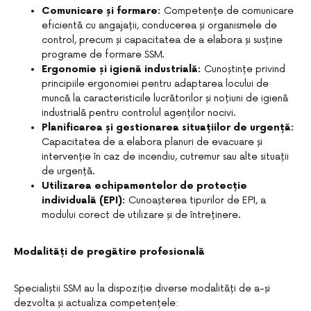
Comunicare și formare:
Competențe de comunicare
eficientă cu angajații, conducerea și organismele de
control, precum și capacitatea de a elabora și susține
programe de formare SSM.
Ergonomie și igienă industrială:
Cunoștințe privind
principiile ergonomiei pentru adaptarea locului de
muncă la caracteristicile lucrătorilor și noțiuni de igienă
industrială pentru controlul agenților nocivi.
Planificarea și gestionarea situațiilor de urgență:
Capacitatea de a elabora planuri de evacuare și
intervenție în caz de incendiu, cutremur sau alte situații
de urgență.
Utilizarea echipamentelor de protecție
individuală (EPI):
Cunoașterea tipurilor de EPI, a
modului corect de utilizare și de întreținere.
Modalități de pregătire profesională
Specialiștii SSM au la dispoziție diverse modalități de a-și
dezvolta și actualiza competențele: