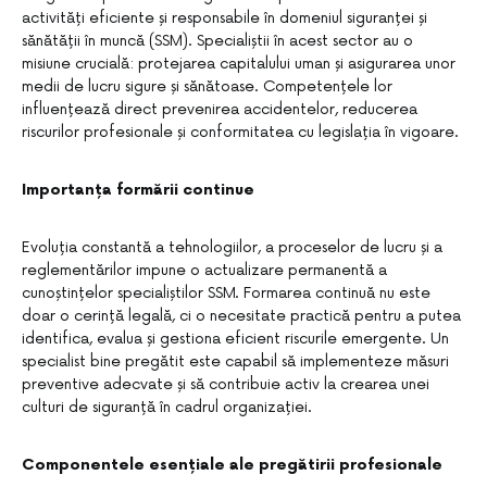
activități eficiente și responsabile în domeniul siguranței și
sănătății în muncă (SSM). Specialiștii în acest sector au o
misiune crucială: protejarea capitalului uman și asigurarea unor
medii de lucru sigure și sănătoase. Competențele lor
influențează direct prevenirea accidentelor, reducerea
riscurilor profesionale și conformitatea cu legislația în vigoare.
Importanța formării continue
Evoluția constantă a tehnologiilor, a proceselor de lucru și a
reglementărilor impune o actualizare permanentă a
cunoștințelor specialiștilor SSM. Formarea continuă nu este
doar o cerință legală, ci o necesitate practică pentru a putea
identifica, evalua și gestiona eficient riscurile emergente. Un
specialist bine pregătit este capabil să implementeze măsuri
preventive adecvate și să contribuie activ la crearea unei
culturi de siguranță în cadrul organizației.
Componentele esențiale ale pregătirii profesionale