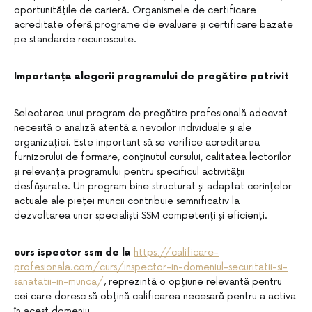
oportunitățile de carieră. Organismele de certificare
acreditate oferă programe de evaluare și certificare bazate
pe standarde recunoscute.
Importanța alegerii programului de pregătire potrivit
Selectarea unui program de pregătire profesională adecvat
necesită o analiză atentă a nevoilor individuale și ale
organizației. Este important să se verifice acreditarea
furnizorului de formare, conținutul cursului, calitatea lectorilor
și relevanța programului pentru specificul activității
desfășurate. Un program bine structurat și adaptat cerințelor
actuale ale pieței muncii contribuie semnificativ la
dezvoltarea unor specialiști SSM competenți și eficienți.
curs ispector ssm de la
https://calificare-
profesionala.com/curs/inspector-in-domeniul-securitatii-si-
sanatatii-in-munca/
, reprezintă o opțiune relevantă pentru
cei care doresc să obțină calificarea necesară pentru a activa
în acest domeniu.