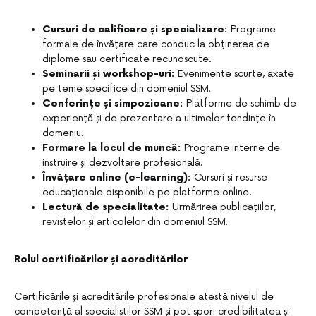
Cursuri de calificare și specializare:
Programe
formale de învățare care conduc la obținerea de
diplome sau certificate recunoscute.
Seminarii și workshop-uri:
Evenimente scurte, axate
pe teme specifice din domeniul SSM.
Conferințe și simpozioane:
Platforme de schimb de
experiență și de prezentare a ultimelor tendințe în
domeniu.
Formare la locul de muncă:
Programe interne de
instruire și dezvoltare profesională.
Învățare online (e-learning):
Cursuri și resurse
educaționale disponibile pe platforme online.
Lectură de specialitate:
Urmărirea publicațiilor,
revistelor și articolelor din domeniul SSM.
Rolul certificărilor și acreditărilor
Certificările și acreditările profesionale atestă nivelul de
competență al specialiștilor SSM și pot spori credibilitatea și