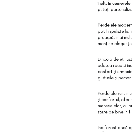
înalt. În camerele 
puteți personaliza
Perdelele moderne 
pot fi spălate la 
proaspăt mai mult 
menține eleganța s
Dincolo de utilit
adesea rece și in
confort și armonie
gusturile și perso
Perdelele sunt mu
și confortul, oferi
materialelor, culor
stare de bine în f
Indiferent dacă o