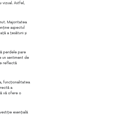
 vizual. Astfel,
inut. Majoritatea
menține aspectul
ță a țesăturii și
ără perdele pare
te un sentiment de
re reflectă
, funcționalitatea
orectă a
 să vă ofere o
estiție esențială