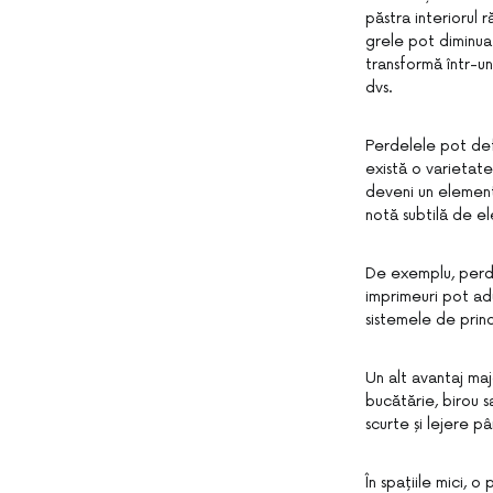
păstra interiorul
grele pot diminua 
transformă într-un
dvs.
Perdelele pot defi
există o varietat
deveni un element
notă subtilă de e
De exemplu, perdel
imprimeuri pot adu
sistemele de prin
Un alt avantaj maj
bucătărie, birou s
scurte și lejere pâ
În spațiile mici, 