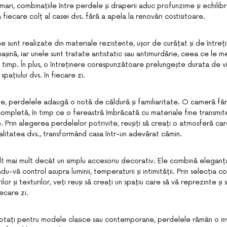
mari, combinațiile între perdele și draperii aduc profunzime și echilibru
 fiecare colț al casei dvs. fără a apela la renovări costisitoare.
sunt realizate din materiale rezistente, ușor de curățat și de întreț
mașină, iar unele sunt tratate antistatic sau antimurdărie, ceea ce le 
timp. În plus, o întreținere corespunzătoare prelungește durata de via
pațiului dvs. în fiecare zi.
ate, perdelele adaugă o notă de căldură și familiaritate. O cameră f
completă, în timp ce o fereastră îmbrăcată cu materiale fine transmi
. Prin alegerea perdelelor potrivite, reușiți să creați o atmosferă ca
nalitatea dvs., transformând casa într-un adevărat cămin.
lt mai mult decât un simplu accesoriu decorativ. Ele combină eleganța
ndu-vă control asupra luminii, temperaturii și intimității. Prin selecția c
ilor și texturilor, veți reuși să creați un spațiu care să vă reprezinte și
iecare zi.
ptați pentru modele clasice sau contemporane, perdelele rămân o inv