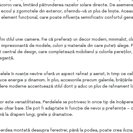
 răcoros vara, limitând pătrunderea razelor solare directe. De asemen
ecoul și zgomotele din exterior, oferindu-vă un plus de liniște. Acea
 element funcțional, care poate influența semnificativ confortul gener
ni stilul unei camere. Fie că preferați un decor modern, minimalist, clas
e impresionantă de modele, culori și materiale din care puteți alege.
 central de design, care completează mobilierul și culorile pereților
leganță.
ele în nuanțe neutre oferă un aspect rafinat și aerisit, în timp ce ce
ce energie și dinamism. În plus, accesoriile precum galeriile, brățăril
dere moderne accentuează stilul dorit și aduc un plus de rafinament lo
or este versatilitatea. Perdelele se potrivesc în orice tip de încăpere:
au chiar baie. Ele pot fi adaptate în funcție de nevoi și preferințe –
nă la draperii lungi, grele și dramatice.
o perdea montată deasupra ferestrei, până la podea, poate crea iluzia