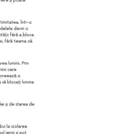
mere și poate
timitatea. Într-o
rdelele devin o
ității fără a bloca
ei, fără teama că
ea luminii. Prin
inii care
i creează o
 să blocați lumina
lei și de starea de
bui la izolarea
l iernii și pot