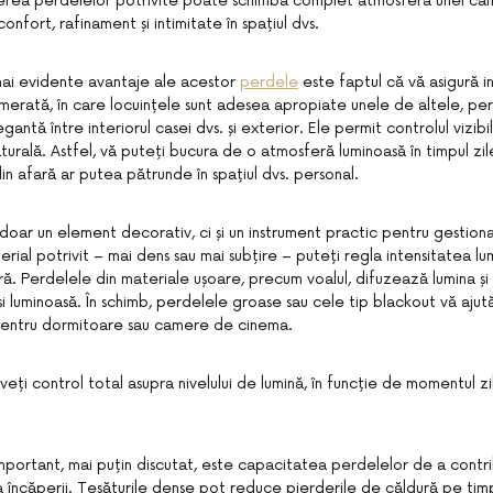
gerea perdelelor potrivite poate schimba complet atmosfera unei ca
onfort, rafinament și intimitate în spațiul dvs.
mai evidente avantaje ale acestor
perdele
este faptul că vă asigură in
merată, în care locuințele sunt adesea apropiate unele de altele, pe
gantă între interiorul casei dvs. și exterior. Ele permit controlul vizibil
urală. Astfel, vă puteți bucura de o atmosferă luminoasă în timpul zil
 din afară ar putea pătrunde în spațiul dvs. personal.
doar un element decorativ, ci și un instrument practic pentru gestionar
rial potrivit – mai dens sau mai subțire – puteți regla intensitatea lum
ă. Perdelele din materiale ușoare, precum voalul, difuzează lumina ș
 luminoasă. În schimb, perdelele groase sau cele tip blackout vă ajută
pentru dormitoare sau camere de cinema.
 aveți control total asupra nivelului de lumină, în funcție de momentul zi
mportant, mai puțin discutat, este capacitatea perdelelor de a contri
a încăperii. Țesăturile dense pot reduce pierderile de căldură pe timpu