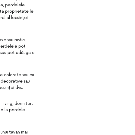
ea, perdelele
stă proprietate le
al al locuinței
ic sau rustic,
 Perdelele pot
, sau pot adăuga o
le colorate sau cu
e decorative sau
cuinței dvs.
 living, dormitor,
 de la perdele
 unui tavan mai