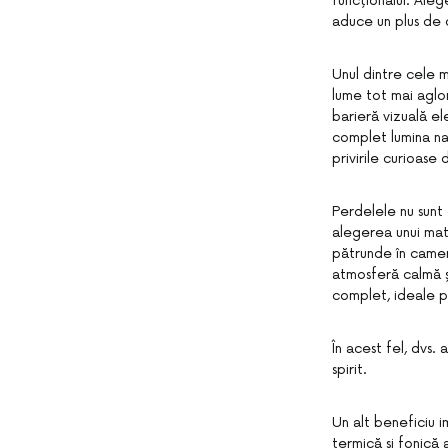
funcționalul. Ale
aduce un plus de c
Unul dintre cele 
lume tot mai aglo
barieră vizuală ele
complet lumina nat
privirile curioase
Perdelele nu sunt 
alegerea unui mate
pătrunde în camer
atmosferă calmă și
complet, ideale 
În acest fel, dvs.
spirit.
Un alt beneficiu i
termică și fonică 