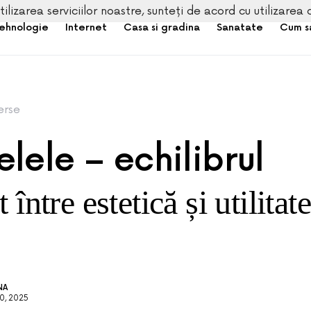
tilizarea serviciilor noastre, sunteți de acord cu utilizarea 
ehnologie
Internet
Casa si gradina
Sanatate
Cum s
erse
lele – echilibrul
 între estetică și utilitate
NA
0, 2025