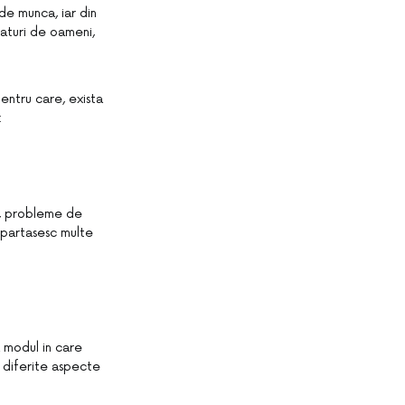
 de munca, iar din
laturi de oameni,
entru care, exista
:
ce, probleme de
mpartasesc multe
la modul in care
 diferite aspecte