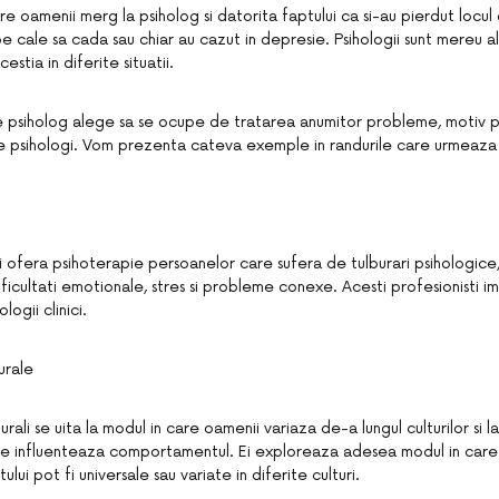
care oamenii merg la psiholog si datorita faptului ca si-au pierdut locul
e cale sa cada sau chiar au cazut in depresie. Psihologii sunt mereu a
cestia in diferite situatii.
e psiholog alege sa se ocupe de tratarea anumitor probleme, motiv p
de psihologi. Vom prezenta cateva exemple in randurile care urmeaza
eri ofera psihoterapie persoanelor care sufera de tulburari psihologi
icultati emotionale, stres si probleme conexe. Acesti profesionisti i
logii clinici.
urale
turali se uita la modul in care oamenii variaza de-a lungul culturilor si 
rale influenteaza comportamentul. Ei exploreaza adesea modul in care
ui pot fi universale sau variate in diferite culturi.