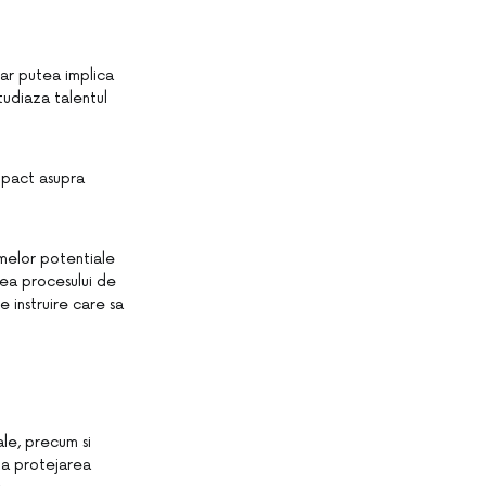
 ar putea implica
tudiaza talentul
impact asupra
emelor potentiale
rea procesului de
 instruire care sa
ale, precum si
la protejarea