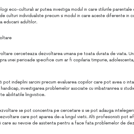
ogi eco-culturali ar putea investiga modul in care stilurile parentale d
 de culturi individualiste precum si modul in care aceste diferente in
a educarii adultilor.
oltare
voltare cerceteaza dezvoltarea umana pe toata durata de viata. Uni
ra unei perioade specifice cum ar fi copilaria timpurie, adolescenta,
ti pot indeplini sarcini precum evaluarea copiilor care pot avea o int
 handicap, investigarea problemelor asociate cu imbatranirea si studi
 abilitatile lingvistice.
 dezvoltare se pot concentra pe cercetare si se pot adauga intelegeri
zvoltare care pot aparea de-a lungul vietii. Alti profesionisti pot ef
tii care au nevoie de asistenta pentru a face fata problemelor de de