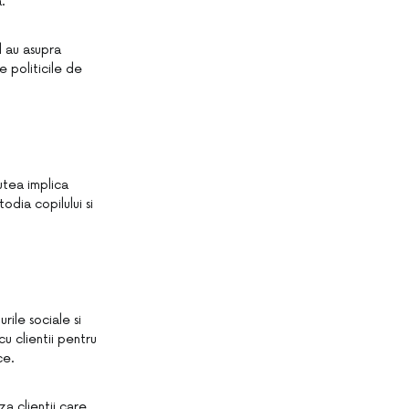
.
l au asupra
 politicile de
utea implica
odia copilului si
rile sociale si
u clientii pentru
ce.
a clientii care