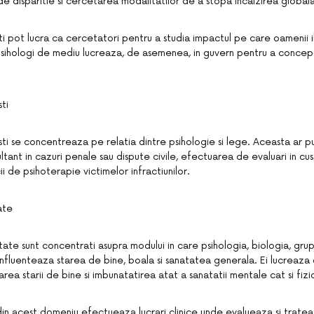
de disparitie si cercetarea modalitatilor de a stopa incalzirea globala
ti pot lucra ca cercetatori pentru a studia impactul pe care oamenii i
i psihologi de mediu lucreaza, de asemenea, in guvern pentru a concepe
sti
listi se concentreaza pe relatia dintre psihologie si lege. Aceasta ar p
tant in cazuri penale sau dispute civile, efectuarea de evaluari in cust
ii de psihoterapie victimelor infractiunilor.
ate
atate sunt concentrati asupra modului in care psihologia, biologia, grupu
fluenteaza starea de bine, boala si sanatatea generala. Ei lucreaza c
area starii de bine si imbunatatirea atat a sanatatii mentale cat si fizi
 din acest domeniu efectueaza lucrari clinice unde evalueaza si trateaz