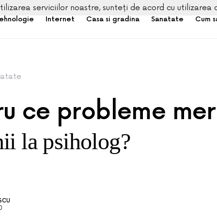
tilizarea serviciilor noastre, sunteți de acord cu utilizarea 
ehnologie
Internet
Casa si gradina
Sanatate
Cum s
atate
ru ce probleme me
i la psiholog?
ESCU
0