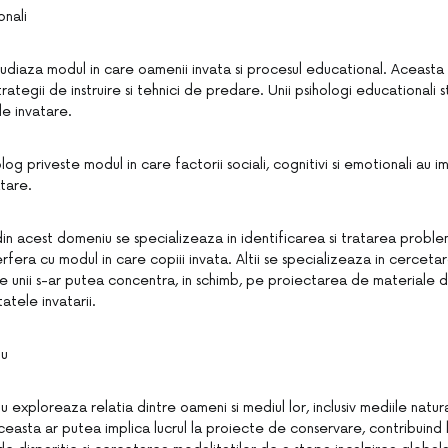
onali
tudiaza modul in care oamenii invata si procesul educational. Aceasta
ategii de instruire si tehnici de predare. Unii psihologi educationali s
de invatare.
log priveste modul in care factorii sociali, cognitivi si emotionali au 
tare.
 din acest domeniu se specializeaza in identificarea si tratarea probl
rfera cu modul in care copiii invata. Altii se specializeaza in cerceta
ce unii s-ar putea concentra, in schimb, pe proiectarea de materiale de
tele invatarii.
iu
u exploreaza relatia dintre oameni si mediul lor, inclusiv mediile natur
ceasta ar putea implica lucrul la proiecte de conservare, contribuind 