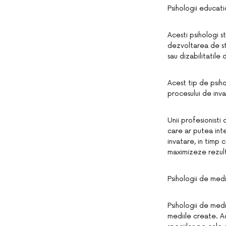
Psihologii educati
Acesti psihologi s
dezvoltarea de str
sau dizabilitatile 
Acest tip de psiho
procesului de inva
Unii profesionisti
care ar putea inte
invatare, in timp 
maximizeze rezulta
Psihologii de med
Psihologii de medi
mediile create. A