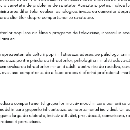
a cu o varietate de probleme de sanatate. Aceasta ar putea implica fu
inistrarea diferitelor evaluari psihologice, invatarea oamenilor despre
carea clientilor despre comportamente sanatoase.
tarilor populare din filme si programe de televiziune, interesul in ac
timii ani.
reprezentari ale culturii pop il infatiseaza adesea pe psihologul crimi
creaza pentru prinderea infractorilor, psihologii criminalisti adevara
cum evaluarea infractorilor minori si adulti pentru risc de recidiva, ca
r, evaluand competenta de a face proces si oferind profesionisti martu
 studiaza comportamentul grupurilor, inclusiv modul in care oamenii se
 modul in care grupurile influenteaza comportamentul individual. Un ps
gama larga de subiecte, inclusiv atitudini, prejudecati, comunicare, rel
resiune si persuasiune.