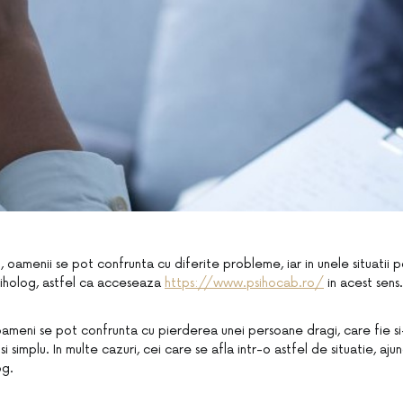
zi, oamenii se pot confrunta cu diferite probleme, iar in unele situatii
psiholog, astfel ca acceseaza
https://www.psihocab.ro/
in acest sens.
oameni se pot confrunta cu pierderea unei persoane dragi, care fie si
 si simplu. In multe cazuri, cei care se afla intr-o astfel de situatie, aj
og.