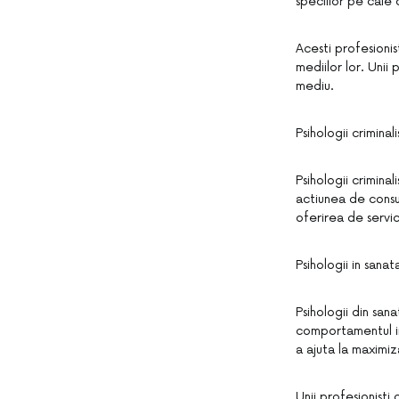
speciilor pe cale 
Acesti profesionis
mediilor lor. Uni
mediu.
Psihologii criminali
Psihologii crimina
actiunea de consul
oferirea de servic
Psihologii in sanat
Psihologii din san
comportamentul in
a ajuta la maximiz
Unii profesionisti