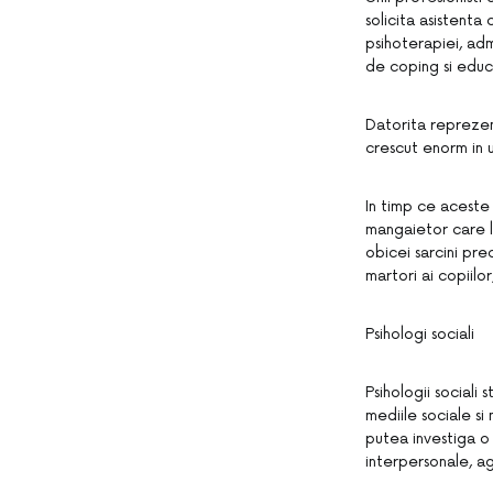
solicita asistent
psihoterapiei, adm
de coping si edu
Datorita reprezen
crescut enorm in ul
In timp ce aceste 
mangaietor care lu
obicei sarcini pre
martori ai copiilo
Psihologi sociali
Psihologii sociali
mediile sociale si
putea investiga o 
interpersonale, ag