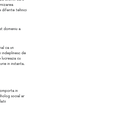
rnizarea
 diferite tehnici
est domeniu a
nal ca un
ti indeplinesc de
re lucreaza cu
rie in instanta.
 comporta in
iholog social ar
atii