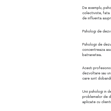
De exemplu, psihol
colectiviste, fata
de influenta asupr
Psihologi de dezv
Psihologii de dez
concentreaza asup
batranetea.
Acesti profesionis
dezvoltare sau un
care sunt dobandite
Unii psihologi in
problemelor de de
aplicate cu clien