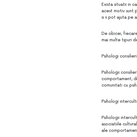
Exista situatii in 
acest motiv sunt p
si ii pot ajuta pe a
De obicei, fiecar
mai multe tipuri 
Psihologi consilieri
Psihologii consili
comportament, dif
comunitati cu psiho
Psihologi intercult
Psihologii intercul
asociatiile cultu
ale comportamentul