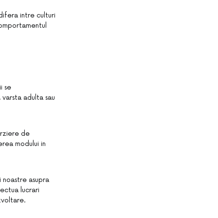
ifera intre culturi
 comportamentul
i se
 varsta adulta sau
arziere de
erea modului in
i noastre asupra
ectua lucrari
zvoltare.