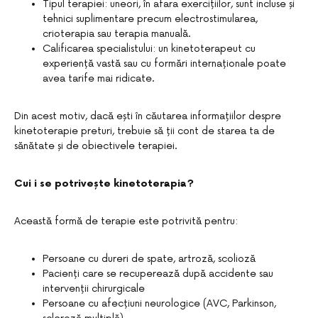
Tipul terapiei: uneori, în afara exercițiilor, sunt incluse și
tehnici suplimentare precum electrostimularea,
crioterapia sau terapia manuală.
Calificarea specialistului: un kinetoterapeut cu
experiență vastă sau cu formări internaționale poate
avea tarife mai ridicate.
Din acest motiv, dacă ești în căutarea informațiilor despre
kinetoterapie preturi, trebuie să ții cont de starea ta de
sănătate și de obiectivele terapiei.
Cui i se potrivește kinetoterapia?
Această formă de terapie este potrivită pentru:
Persoane cu dureri de spate, artroză, scolioză
Pacienți care se recuperează după accidente sau
intervenții chirurgicale
Persoane cu afecțiuni neurologice (AVC, Parkinson,