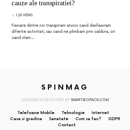
cauze ale transpiratiei?
1.2K VIEWS
Fiecare dintre noi transpiram atunci cand desfasuram
diferite activitati, sau cand ne plimbam prin caldura, ori
cand stam…
SPINMAG
DESIGNED & DEVELOPED BY
SMARTSEOPACK.COM
Telefoane Mobile
Tehnologie
Internet
Casa si gradina
Sanatate
Cum sa fac?
GDPR
Contact