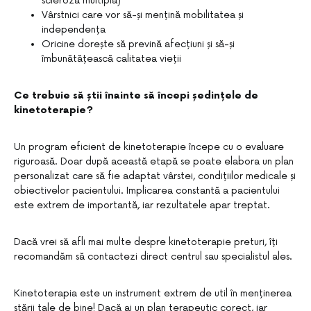
scleroză multiplă)
Vârstnici care vor să-și mențină mobilitatea și
independența
Oricine dorește să prevină afecțiuni și să-și
îmbunătățească calitatea vieții
Ce trebuie să știi înainte să începi ședințele de
kinetoterapie?
Un program eficient de kinetoterapie începe cu o evaluare
riguroasă. Doar după această etapă se poate elabora un plan
personalizat care să fie adaptat vârstei, condițiilor medicale și
obiectivelor pacientului. Implicarea constantă a pacientului
este extrem de importantă, iar rezultatele apar treptat.
Dacă vrei să afli mai multe despre kinetoterapie preturi, îți
recomandăm să contactezi direct centrul sau specialistul ales.
Kinetoterapia este un instrument extrem de util în menținerea
stării tale de bine! Dacă ai un plan terapeutic corect, iar