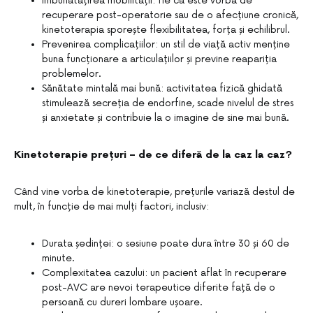
Îmbunătățirea mobilității: fie că este vorba de
recuperare post-operatorie sau de o afecțiune cronică,
kinetoterapia sporește flexibilitatea, forța și echilibrul.
Prevenirea complicațiilor: un stil de viață activ menține
buna funcționare a articulațiilor și previne reapariția
problemelor.
Sănătate mintală mai bună: activitatea fizică ghidată
stimulează secreția de endorfine, scade nivelul de stres
și anxietate și contribuie la o imagine de sine mai bună.
Kinetoterapie prețuri – de ce diferă de la caz la caz?
Când vine vorba de kinetoterapie, prețurile variază destul de
mult, în funcție de mai mulți factori, inclusiv:
Durata ședinței: o sesiune poate dura între 30 și 60 de
minute.
Complexitatea cazului: un pacient aflat în recuperare
post-AVC are nevoi terapeutice diferite față de o
persoană cu dureri lombare ușoare.