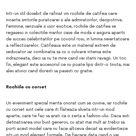
Intr-un stil dosebit de rafinat vin rochiile de catifea care
incanta simturile puratoarei si ale admiratorilor, deopotriva.
Feminine, senzuale si usor exotice, rochiile de catifea se
regasesc in colectiile marilor case de moda si asigura aparitii
de succes celebritatilor pe covorul rosu, in lumina neiertatoare
a reflectoarelor. Catifeaua este un material extrem de
seducator iar combinatia sa cu o culoare intensa este
indrazneata, deci sa nu te mire cand vei starni ravagii. Un toc
fin, elegant este accesoriul ce nu poate lipsi dintr-o tinuta, mai
ales atunci cand doresti sa pasesti cu gratie.
Rochiile cu corset
Un eveniment special merita onorat cum se cuvine, iar rochiile
cu corset sunt cele care iti flateaza silueta intr-un mod
aparte, care te fac sa arati ca o zeita a fashion-ului. Daca esti
detinatoarea unui bust generos, cu atat mai mult ar trebui sa
porti acest model care nu face altceva decat sa evidentieze
intr-un mod elegant formele. De fiecare data cand o vei