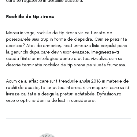
care se regaseste in detaliile acesteia.
Rochiile de tip sirena
Mereu in voga, rochiile de tip sirena vin ca turnate pe
posesoarele unui trup in forma de clepsidra. Cum se prezinta
acestea? Atat de armonios, incat urmeaza linia corpului pana
la genunchi dupa care devin usor evazate. Imagineaza-ti
coada fiintelor mitologice pentru a putea vizualiza cum se
descrie terminatia rochiilor de tip sirena pe silueta frumoasa.
Acum ca ai aflat care sunt trendurile anului 2018 in materie de
rochii de ocazie, te-ar putea interesa si un magazin care sa iti
livreze calitate si design la preturi echitabile. Dyfashion.ro
este o optiune demna de luat in considerare.