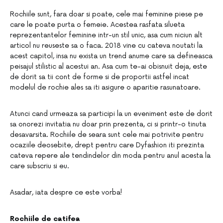
Rochiile sunt, fara doar si poate, cele mai feminine piese pe
care le poate purta o femeie. Acestea rasfata silueta
reprezentantelor feminine intr-un stil unic, asa cum niciun alt
articol nu reuseste sa o faca. 2018 vine cu cateva noutati la
acest capitol, insa nu exista un trend anume care sa defineasca
peisajul stilistic al acestui an. Asa cum te-ai obisnuit deja, este
de dorit sa tii cont de forme si de proportii astfel incat
modelul de rochie ales sa iti asigure o aparitie rasunatoare.
Atunci cand urmeaza sa participi la un eveniment este de dorit
sa onorezi invitatia nu doar prin prezenta, ci si printr-o tinuta
desavarsita. Rochiile de seara sunt cele mai potrivite pentru
ocaziile deosebite, drept pentru care Dyfashion iti prezinta
cateva repere ale tendindelor din moda pentru anul acesta la
care subscriu si eu.
Asadar, iata despre ce este vorba!
Rochiile de catifea