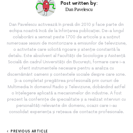
Post written by:
Dan Pavelescu
Dan Pavelescu activează în presă din 2010 și face parte din
echipa noastră încă de la înființarea publicației. De-a lungul
colaborării a semnat peste 1700 de articole și a susținut
numeroase sesiuni de monitorizare a emisiunilor de televiziune,
o activitate care solicită rigoare și atenție constantă la
detaliu. Este absolvent al Facultății de Sociologie și Asistență
Socială din cadrul Universității din București, formare care i-a
oferit instrumentele necesare pentru a analiza cu
discernământ oamenii și contextele sociale despre care scrie.
Și-a completat pregătirea profesională prin cursuri de
Multimedia în domeniul Radio și Televiziune, dobândind astfel
o înțelegere aplicată a mecanismelor din industrie. A fost
prezent la conferințe de specialitate și a realizat interviuri cu
personalități relevante din domeniu, ocazii care i-au
consolidat experiența și rețeaua de contacte profesionale.
PREVIOUS ARTICLE