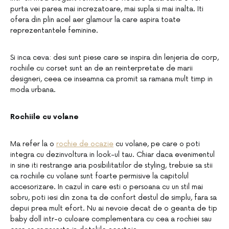
purta vei parea mai increzatoare, mai supla si mai inalta. Iti
ofera din plin acel aer glamour la care aspira toate
reprezentantele feminine.
Si inca ceva: desi sunt piese care se inspira din lenjeria de corp,
rochiile cu corset sunt an de an reinterpretate de marii
designeri, ceea ce inseamna ca promit sa ramana mult timp in
moda urbana.
Rochiile cu volane
Ma refer la o
rochie de ocazie
cu volane, pe care o poti
integra cu dezinvoltura in look-ul tau. Chiar daca evenimentul
in sine iti restrange aria posibilitatilor de styling, trebuie sa stii
ca rochiile cu volane sunt foarte permisive la capitolul
accesorizare. In cazul in care esti o persoana cu un stil mai
sobru, poti iesi din zona ta de confort destul de simplu, fara sa
depui prea mult efort. Nu ai nevoie decat de o geanta de tip
baby doll intr-o culoare complementara cu cea a rochiei sau