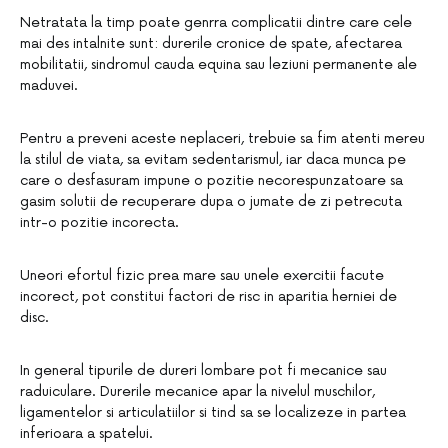
Netratata la timp poate genrra complicatii dintre care cele
mai des intalnite sunt: durerile cronice de spate, afectarea
mobilitatii, sindromul cauda equina sau leziuni permanente ale
maduvei.
Pentru a preveni aceste neplaceri, trebuie sa fim atenti mereu
la stilul de viata, sa evitam sedentarismul, iar daca munca pe
care o desfasuram impune o pozitie necorespunzatoare sa
gasim solutii de recuperare dupa o jumate de zi petrecuta
intr-o pozitie incorecta.
Uneori efortul fizic prea mare sau unele exercitii facute
incorect, pot constitui factori de risc in aparitia herniei de
disc.
In general tipurile de dureri lombare pot fi mecanice sau
raduiculare. Durerile mecanice apar la nivelul muschilor,
ligamentelor si articulatiilor si tind sa se localizeze in partea
inferioara a spatelui.