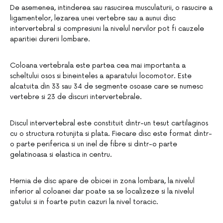
De asemenea, intinderea sau rasucirea musculaturii, o rasucire a
ligamentelor, lezarea unei vertebre sau a aunui disc
intervertebral si compresiuni la nivelul nervilor pot fi cauzele
aparitiei durerii lombare.
Coloana vertebrala este partea cea mai importanta a
scheltului osos si bineinteles a aparatului locomotor. Este
alcatuita din 33 sau 34 de segmente osoase care se numesc
vertebre si 23 de discuri intervertebrale.
Discul intervertebral este constituit dintr-un tesut cartilaginos
cu o structura rotunjita si plata. Fiecare disc este format dintr-
o parte periferica si un inel de fibre si dintr-o parte
gelatinoasa si elastica in centru.
Hernia de disc apare de obicei in zona lombara, la nivelul
inferior al coloanei dar poate sa se localizeze si la nivelul
gatului si in foarte putin cazuri la nivel toracic.