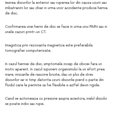
Iesirea discurilor la exterior sau ruperea lor din cauza uzurii sau
imbatranirii lor sau chiar in urma unor accidente produce hernia
de disc.
Confirmarea unei hernii de disc se face in urma unui RMN sau in
unele cazuri printr-un CT.
Imagistica prin rezonanta magnetica este preferabila
tomografiei computerizate.
In cazul herniei de disc, simptomele incep de obicei fara un
motiv aparent. In cazul supunerii organismului la un efort prea
mare, miscarile de rasucire bruste, dau un plus de stres
discurilor iar in timp datorita uzurii discurile pierd o parte din
fluidul care le permite sa fie flexibile si astfel devin rigide.
Cand se actioneaza cu presiune asupra acestora, inelul discului
se poate indoi sau rupe.