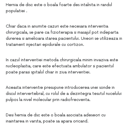
Hernia de disc este o boala foarte des intalnita in randul
populatiei .
Chiar daca in anumite cazuri este necesara interventia
chirurgicala, se pare ca fizioterapia si masajul pot indeparta
durerea si amelioara starea pacientului. Uneori se utilizeaza in
tratament injectari epidurale cu cortizon.
In cazul interventiei metoda chirurgicala minim invaziva este
nucleoplastia, care este efectuata ambulator si pacientul
poate parasi spitalul chiar in ziua interventiei.
Aceasta interventie presupune introducerea unei sonde in
discul intervertebral, cu rolul de a dezintegra tesutul nucelului
pulpos la nivel molecular prin radiofrecventa.
Desi hernia de dsc este o boala asociata adeseori cu
inaintarea in varsta, poate sa apara oricand.