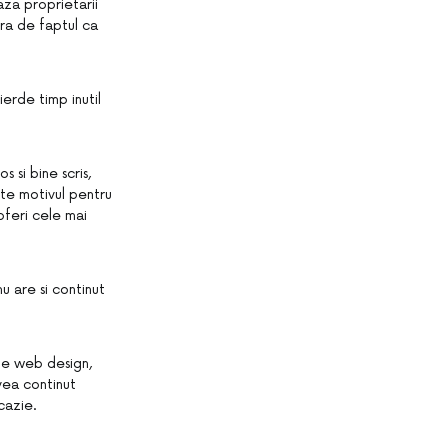
aza proprietarii
ura de faptul ca
ierde timp inutil
 si bine scris,
ste motivul pentru
feri cele mai
u are si continut
 de web design,
avea continut
ocazie.