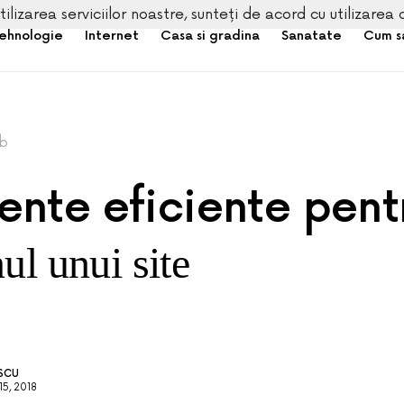
tilizarea serviciilor noastre, sunteți de acord cu utilizarea 
ehnologie
Internet
Casa si gradina
Sanatate
Cum s
b
ente eficiente pent
ul unui site
ESCU
5, 2018