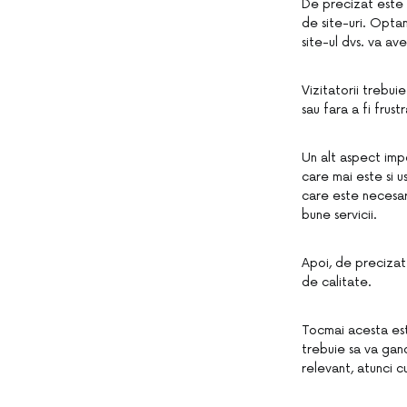
De precizat este 
de site-uri. Optan
site-ul dvs. va av
Vizitatorii trebui
sau fara a fi frustr
Un alt aspect impo
care mai este si u
care este necesar
bune servicii.
Apoi, de precizat
de calitate.
Tocmai acesta est
trebuie sa va gand
relevant, atunci cu