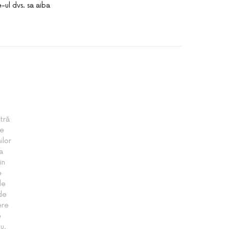
-ul dvs. sa aiba
tră
te
ilor
a
in
e
le
 de
ere
e
u,