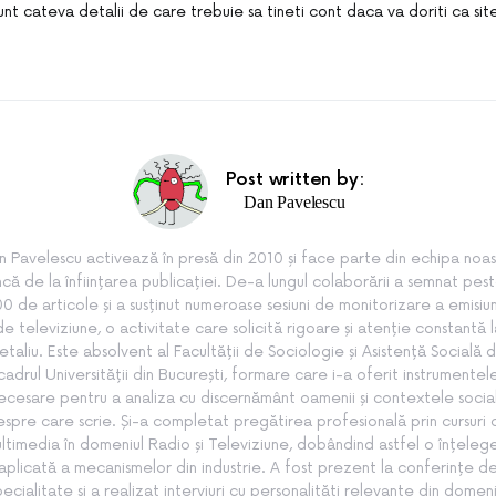
nt cateva detalii de care trebuie sa tineti cont daca va doriti ca site
Post written by:
Dan Pavelescu
n Pavelescu activează în presă din 2010 și face parte din echipa noas
ncă de la înființarea publicației. De-a lungul colaborării a semnat pes
0 de articole și a susținut numeroase sesiuni de monitorizare a emisiun
de televiziune, o activitate care solicită rigoare și atenție constantă l
etaliu. Este absolvent al Facultății de Sociologie și Asistență Socială d
cadrul Universității din București, formare care i-a oferit instrumentel
ecesare pentru a analiza cu discernământ oamenii și contextele socia
spre care scrie. Și-a completat pregătirea profesională prin cursuri
ltimedia în domeniul Radio și Televiziune, dobândind astfel o înțeleg
aplicată a mecanismelor din industrie. A fost prezent la conferințe d
pecialitate și a realizat interviuri cu personalități relevante din domeni