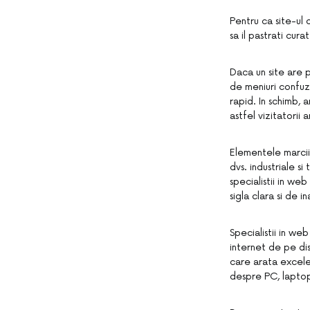
Pentru ca site-ul 
sa il pastrati cura
Daca un site are p
de meniuri confuz
rapid. In schimb, 
astfel vizitatorii a
Elementele marcii 
dvs. industriale s
specialistii in we
sigla clara si de i
Specialistii in we
internet de pe dis
care arata excelem
despre PC, laptop