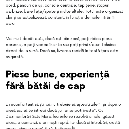
bord, panouri de uși, console centrale, tapițerie, stopuri,
parbrize, bare față/spate și multe altele. Totul este organizat
clar și se actualizează constant, în funcție de noile intrări în
parc.
Mai mult decât atât, dacă ești din zonă, poți ridica piesa
personal, o poți vedea înainte sau poți primi sfaturi tehnice
direct de la sursă. Dacă nu, livrarea rapidă în toată țara este
asigurată.
Piese bune, experiență
fără bătăi de cap
E reconfortant să știi că nu trebuie să aștepți zile în șir după o
piesă sau să te întrebi dacă „chiar se potrivește”. Cu
Dezmembrări Satu Mare, lucrurile se rezolvă simplu: găsești
piesa, o comanzi, o primești rapid. Iar dacă ai întrebări, există
mereu cineva pregătit să-ți răspundă.