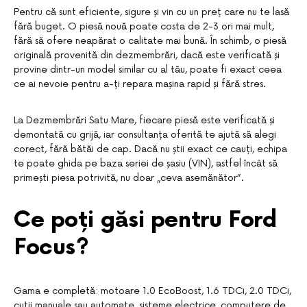
Pentru că sunt eficiente, sigure și vin cu un preț care nu te lasă
fără buget. O piesă nouă poate costa de 2-3 ori mai mult,
fără să ofere neapărat o calitate mai bună. În schimb, o piesă
originală provenită din dezmembrări, dacă este verificată și
provine dintr-un model similar cu al tău, poate fi exact ceea
ce ai nevoie pentru a-ți repara mașina rapid și fără stres.
La Dezmembrări Satu Mare, fiecare piesă este verificată și
demontată cu grijă, iar consultanța oferită te ajută să alegi
corect, fără bătăi de cap. Dacă nu știi exact ce cauți, echipa
te poate ghida pe baza seriei de șasiu (VIN), astfel încât să
primești piesa potrivită, nu doar „ceva asemănător”.
Ce poți găsi pentru Ford
Focus?
Gama e completă: motoare 1.0 EcoBoost, 1.6 TDCi, 2.0 TDCi,
cutii manuale sau automate, sisteme electrice, computere de