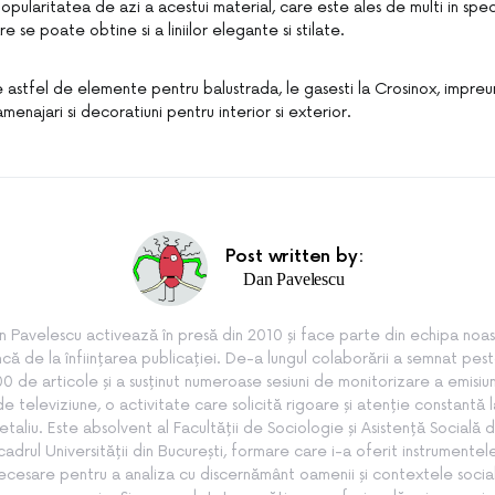
opularitatea de azi a acestui material, care este ales de multi in spec
 se poate obtine si a liniilor elegante si stilate.
 astfel de elemente pentru balustrada, le gasesti la Crosinox, impreu
enajari si decoratiuni pentru interior si exterior.
Post written by:
Dan Pavelescu
n Pavelescu activează în presă din 2010 și face parte din echipa noas
ncă de la înființarea publicației. De-a lungul colaborării a semnat pes
0 de articole și a susținut numeroase sesiuni de monitorizare a emisiun
de televiziune, o activitate care solicită rigoare și atenție constantă l
etaliu. Este absolvent al Facultății de Sociologie și Asistență Socială d
cadrul Universității din București, formare care i-a oferit instrumentel
ecesare pentru a analiza cu discernământ oamenii și contextele socia