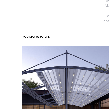
de
Mu
s
oca
YOU MAY ALSO LIKE