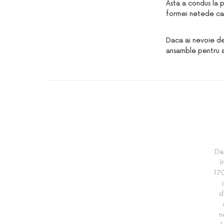
Asta a condus la p
formei netede care
Daca ai nevoie de
ansamble pentru am
Da
î
170
d
n