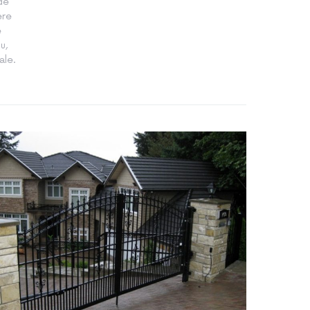
 de
ere
e
u,
ale.