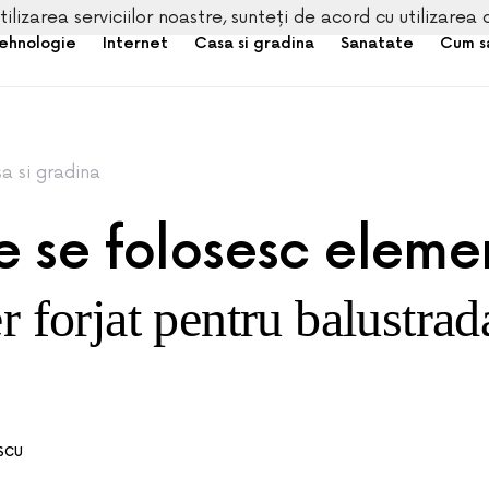
tilizarea serviciilor noastre, sunteți de acord cu utilizarea 
ehnologie
Internet
Casa si gradina
Sanatate
Cum s
a si gradina
e se folosesc eleme
er forjat pentru balustrad
ESCU