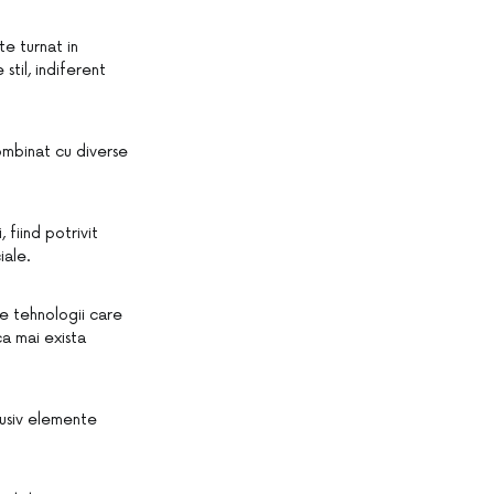
te turnat in
til, indiferent
combinat cu diverse
 fiind potrivit
iale.
de tehnologii care
ca mai exista
lusiv elemente