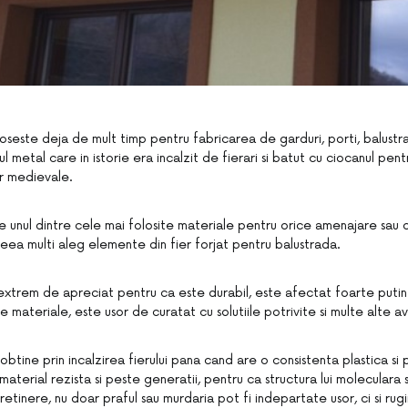
oloseste deja de mult timp pentru fabricarea de garduri, porti, balust
ul metal care in istorie era incalzit de fierari si batut cu ciocanul pen
lor medievale.
 unul dintre cele mai folosite materiale pentru orice amenajare sau
eea multi aleg elemente din fier forjat pentru balustrada.
 extrem de apreciat pentru ca este durabil, este afectat foarte putin
 materiale, este usor de curatat cu solutiile potrivite si multe alte a
obtine prin incalzirea fierului pana cand are o consistenta plastica si
 material rezista si peste generatii, pentru ca structura lui moleculara
tretinere, nu doar praful sau murdaria pot fi indepartate usor, ci si rugi