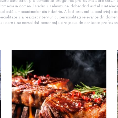
spre care scrie. Și-a completat pregătirea profesională prin cursuri
ltimedia în domeniul Radio și Televiziune, dobândind astfel o înțeleg
aplicată a mecanismelor din industrie. A fost prezent la conferințe d
pecialitate și a realizat interviuri cu personalități relevante din domeni
zii care i-au consolidat experiența și rețeaua de contacte profesion