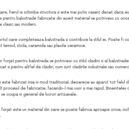
jare, fierul isi schimba structura si este mai putin casant decat daca es
pentru balustrade fabricate din acest material se potrivesc cu orice s
ai clasic sau modern.
ortul care completeaza balustrada si contribuie la stilul ei. Poate fi 
t lemnul, sticla, caramida sau placile ceramice.
 forjat pentru balustrada se potrivesc cu stilul cladirii si al balustradei,
at si pentru altfel de cladiri, cum sunt cladirile industriale sau comerc
ai este fabricat insa in mod traditional, deoarece au aparut tot felul 
t procesul de fabricatie, facandu-l mai usor si mai rapid. Bineinteles 
a se ocupa in general de lucruri artizanale.
ul forjat este un material din care se poate fabrica aproape orice, inc
.