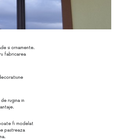
rade si ornamente.
tru fabricarea
 decoratiune
 de rugina in
vantaje.
 poate fi modelat
 se pastreaza
na.