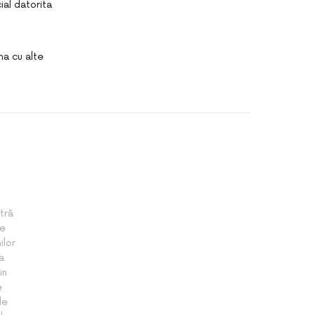
ial datorita
na cu alte
tră
te
ilor
a
in
e
le