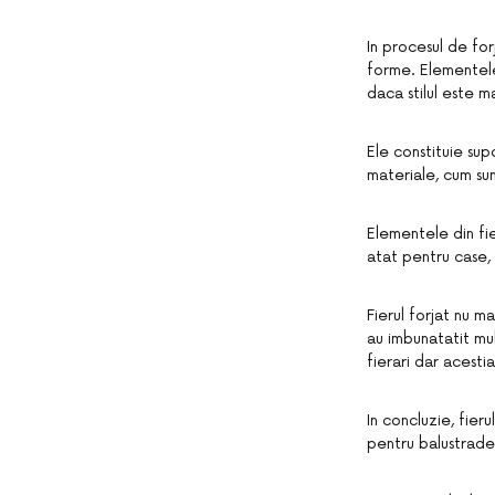
In procesul de for
forme. Elementele 
daca stilul este m
Ele constituie sup
materiale, cum sun
Elementele din fier
atat pentru case, c
Fierul forjat nu m
au imbunatatit mul
fierari dar acesti
In concluzie, fier
pentru balustrade