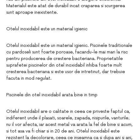
Materialul este atat de durabil incat craparea si scurgerea
sunt aproape inexistente.
Otelul inoxidabil este un material igienic
Otelul inoxidabil este un material igienic. Piscinele traditionale
cu pardoseli sunt foarte poroase, facandu-le mai mari la risc
pentru producerea de crestere bacteriana. Proprietatile
suprafetei piscinelor din otel inoxidabil inhiba foarte mult
cresterea bacteriana si este usor de intretinut, dar trebuie
facuta in mod regulat.
Piscinele din otel inoxidabil arata bine in timp
Otelul inoxidabil are o calitate in ceea ce priveste faptul ca,
indiferent unde il plasati, soarele, zapada, nisipurile, vanturile;
nu il vor afecta, iar acest metal va arata la fel de bine si acum,
si tot asa va fi chiar si in 20 de ani. Otelul inoxidabil este
rezistent la decolorare, ceea ce inseamna ca si dupa ani si ani,