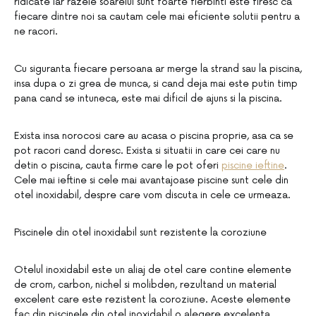
ridicate iar razele soarelui sunt foarte fierbinti este firesc ca
fiecare dintre noi sa cautam cele mai eficiente solutii pentru a
ne racori.
Cu siguranta fiecare persoana ar merge la strand sau la piscina,
insa dupa o zi grea de munca, si cand deja mai este putin timp
pana cand se intuneca, este mai dificil de ajuns si la piscina.
Exista insa norocosi care au acasa o piscina proprie, asa ca se
pot racori cand doresc. Exista si situatii in care cei care nu
detin o piscina, cauta firme care le pot oferi
piscine ieftine
.
Cele mai ieftine si cele mai avantajoase piscine sunt cele din
otel inoxidabil, despre care vom discuta in cele ce urmeaza.
Piscinele din otel inoxidabil sunt rezistente la coroziune
Otelul inoxidabil este un aliaj de otel care contine elemente
de crom, carbon, nichel si molibden, rezultand un material
excelent care este rezistent la coroziune. Aceste elemente
fac din piscinele din otel inoxidabil o alegere excelenta.