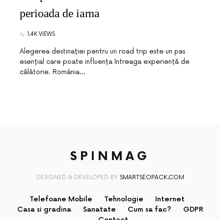
perioada de iarna
1.4K VIEWS
Alegerea destinației pentru un road trip este un pas
esențial care poate influența întreaga experiență de
călătorie. România…
SPINMAG
DESIGNED & DEVELOPED BY
SMARTSEOPACK.COM
Telefoane Mobile
Tehnologie
Internet
Casa si gradina
Sanatate
Cum sa fac?
GDPR
Contact