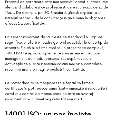
Procesul de certificare este mai accesibil decât ai crede, mai
ales când colaborezi cu profesioniști care știu exact ce au de
făcut. De exemplu, pe ISO Standard, găsești explicat clar
întregul proces – de la consultanță inițială până la obținerea
efectivă a certificatului.
Un aspect important de știut este că standardul nu impune
reguli fixe, ci oferă un cadru general adaptabil la orice tip de
afacere. Fie că ai o firmă mică sau o organizație complexă,
14001 ISO te ajută să implementezi un sistem eficient de
management de mediu, personalizat după nevoile și
activitățile tale. Asta înseamnă costuri mai bine controlate,
riscuri mai mici și o imagine publică îmbunătățită.
Pe isostandard.ro se menționează și faptul că firmele
certificate își pot reduce semnificativ amenzile și sancțiunile în
cazul unui control de mediu, ceea ce este un avantaj
important într-un climat legislativ tot mai strict.
14001 ISO: un pas înainte